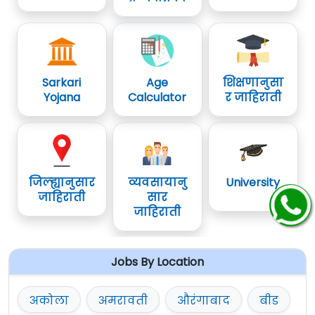
Sarkari
Age
शिक्षणानुसा
Yojana
Calculator
र जाहिराती
जिल्ह्यानुसार
व्यवसायानु
University
जाहिराती
सार
जाहिराती
Jobs By Location
अकोला
अमरावती
औरंगाबाद
बीड