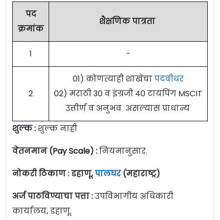
पद
शैक्षणिक पात्रता
क्रमांक
1
-
01) कोणत्याही शाखेचा
पदवीधर
2
02) मराठी 30 व इंग्रजी 40 टायपिंग MSCIT
उत्तीर्ण व अनुभव असल्यास प्राधान्य
शुल्क :
शुल्क नाही
वेतनमान (Pay Scale) :
नियमानुसार.
नोकरी ठिकाण : डहाणू,
पालघर
(महाराष्ट्र)
अर्ज पाठविण्याचा पत्ता :
उपविभागीय अधिकारी
कार्यालय, डहाणू.