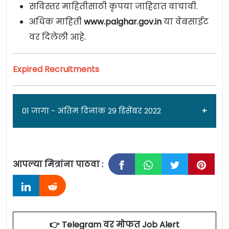
सविस्तर माहितीसाठी कृपया जाहिरात वाचावी.
अधिक माहिती
www.palghar.gov.in
या वेबसाईट
वर दिलेली आहे.
Expired Recruitments
01 जागा - अंतिम दिनांक 29 डिसेंबर 2022
आपल्या मित्रांना पाठवा :
जाहिरात दिनांक: २४/१२/२२
उपविभागीय अधिकारी कार्यालय [
Jilhadhikari
Karyalay Dahanu
] डहाणू येथे लेखापाल पदांची ०१
👉 Telegram वर मोफत Job Alert
जागेसाठी पात्र उमेदवारांकडून अर्ज मागवण्यात येत