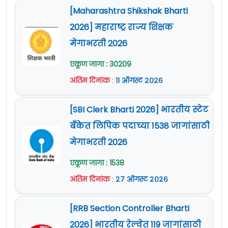
[Maharashtra Shikshak Bharti
2022 :
2026] महाराष्ट्र राज्य शिक्षक
या भरतीकरिता अर्ज ऑफलाईन (दिलेल्या
मेगाभरती 2026
पत्त्यावर) पोस्टाने किंवा समक्ष सादर करावेत.
एकूण जागा : 30209
पत्राद्वारे अर्ज पोहचण्याची अंतिम दिनांक
२९
अंतिम दिनांक
:
११ ऑगस्ट २०२६
डिसेंबर २०२२
आहे.
अर्जामध्ये माहिती अपूर्ण असल्यास अर्ज अपात्र
[SBI Clerk Bharti 2026] भारतीय स्टेट
राहील.
बँकेत लिपिक पदाच्या 1538 जागांसाठी
अर्जासोबत आवश्यक कागदपत्रे जोडावी.
मेगाभरती 2026
सविस्तर माहितीसाठी कृपया जाहिरात वाचावी.
अधिक माहिती
www.palghar.gov.in
या वेबसाईट
एकूण जागा : 1538
वर दिलेली आहे.
अंतिम दिनांक
:
२७ ऑगस्ट २०२६
[RRB Section Controller Bharti
2026] भारतीय रेल्वेत 119 जागांसाठी