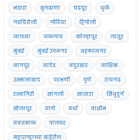
भंडारा
बुलढाणा
चंद्रपूर
धुळे
गडचिरोली
गोंदिया
हिंगोली
जालना
जळगाव
कोल्हापूर
लातूर
मुंबई
मुंबई उपनगर
अहमदनगर
नागपूर
नांदेड
नंदुरबार
नाशिक
उस्मानाबाद
परभणी
पुणे
रायगढ़
रत्नागिरी
सांगली
सातारा
सिंधुदुर्ग
सोलापूर
ठाणे
वर्धा
वाशीम
यवतमाळ
पालघर
महाराष्ट्राच्या बाहेरील