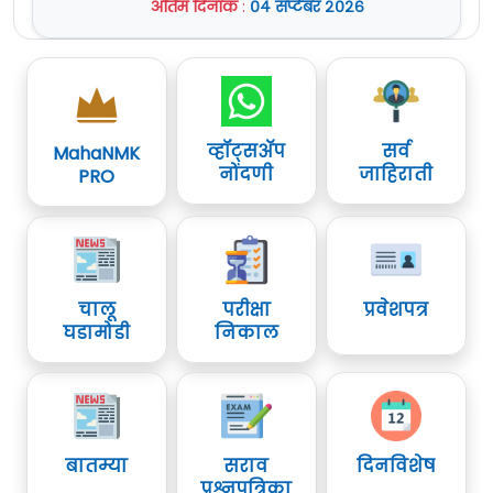
अंतिम दिनांक
:
०४ सप्टेंबर २०२६
व्हॉट्सॲप
सर्व
MahaNMK
नोंदणी
जाहिराती
PRO
चालू
परीक्षा
प्रवेशपत्र
घडामोडी
निकाल
बातम्या
सराव
दिनविशेष
प्रश्नपत्रिका