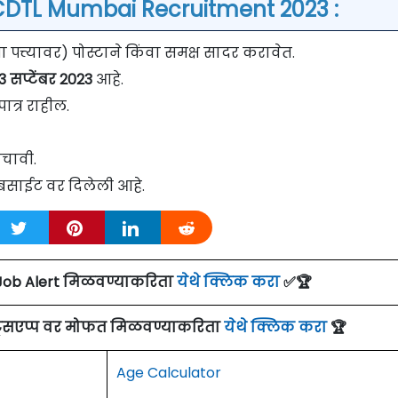
CDTL Mumbai Recruitment 2023 :
त्त्यावर) पोस्टाने किंवा समक्ष सादर करावेत.
3 सप्टेंबर 2023
आहे.
ात्र राहील.
चावी.
बसाईट वर दिलेली आहे.
Job Alert मिळवण्याकरिता
येथे क्लिक करा
✅🏆
ाट्सएप्प वर मोफत मिळवण्याकरिता
येथे क्लिक करा
🏆
Age Calculator