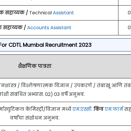
रिक सहाय्यक /
Technical
Assistant
0
ा सहाय्यक /
Accounts
Assistant
0
ria For CDTL Mumbai Recruitment 2023
शैक्षणिक पात्रता
शास्त्र / विश्लेषणात्मक विज्ञान / उपकरणे / तंबाखू आणि तंब
ांशी संबंधित अभ्यास. 02) 03 वर्षे अनुभव.
मास्युटिकल केमिस्ट्री/विज्ञान मध्ये
एम.एस्सी.
किंव
एम.फार्म
सह
वर्षांचा संशोधन अनुभव.