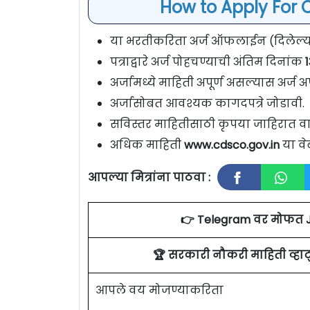
How to Apply For 
या भरतीकरिता अर्ज ऑफलाईन (दिलेल्या प
पत्राद्वारे अर्ज पोहचण्याची अंतिम दिनांक
1
अर्जामध्ये माहिती अपूर्ण असल्यास अर्ज अप
अर्जासोबत आवश्यक कागदपत्रे जोडावी.
सविस्तर माहितीसाठी कृपया जाहिरात वा
अधिक माहिती
www.cdsco.gov.in
या वे
आपल्या मित्रांना पाठवा :
👉 Telegram वर मोफत 
🏆 सरकारी नौकरी माहिती व्ह
आपले वय मोजण्याकरिता