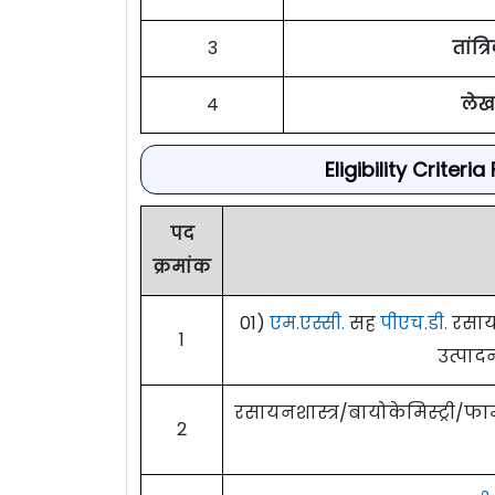
3
तांत्
4
लेख
Eligibility Crite
पद
क्रमांक
01)
एम.एस्सी.
सह
पीएच.डी.
रसायन
1
उत्पादन
रसायनशास्त्र/बायोकेमिस्ट्री/फार्
2