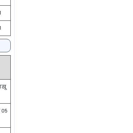
1
1
ाखू
 05