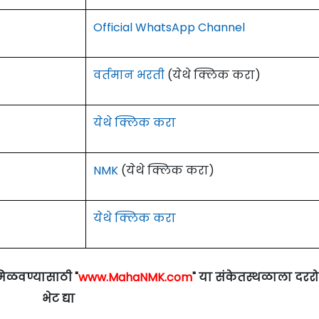
Official WhatsApp Channel
वर्तमान भरती
(येथे क्लिक करा)
येथे क्लिक करा
NMK
(येथे क्लिक करा)
येथे क्लिक करा
मिळवण्यासाठी "
www.MahaNMK.com
" या संकेतस्थळाला दरर
भेट द्या