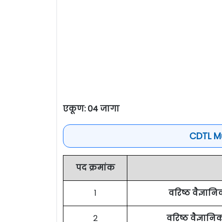
एकूण: 04 जागा
CDTL M
पद क्रमांक
1
वरिष्ठ वैज्ञान
2
वरिष्ठ वैज्ञानि