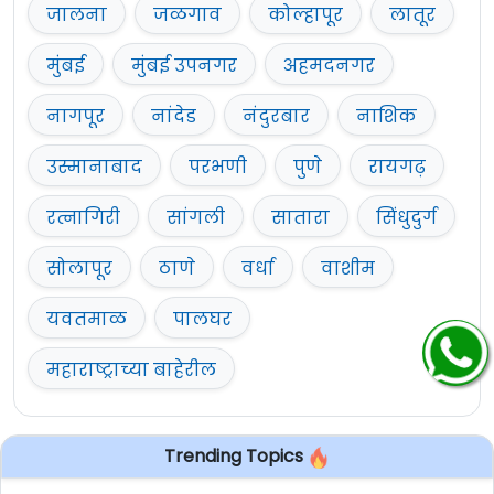
जालना
जळगाव
कोल्हापूर
लातूर
मुंबई
मुंबई उपनगर
अहमदनगर
नागपूर
नांदेड
नंदुरबार
नाशिक
उस्मानाबाद
परभणी
पुणे
रायगढ़
रत्नागिरी
सांगली
सातारा
सिंधुदुर्ग
सोलापूर
ठाणे
वर्धा
वाशीम
यवतमाळ
पालघर
महाराष्ट्राच्या बाहेरील
Trending Topics