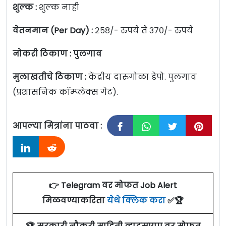
शुल्क :
शुल्क नाही
वेतनमान (Per Day) :
२५८/- रुपये ते ३७०/- रुपये
नोकरी ठिकाण : पुलगाव
मुलाखतीचे ठिकाण :
केंद्रीय दारुगोळा डेपो. पुलगाव
(प्रशासनिक कॉम्प्लेक्स गेट).
आपल्या मित्रांना पाठवा :
👉 Telegram वर मोफत Job Alert
मिळवण्याकरिता
येथे क्लिक करा
✅🏆