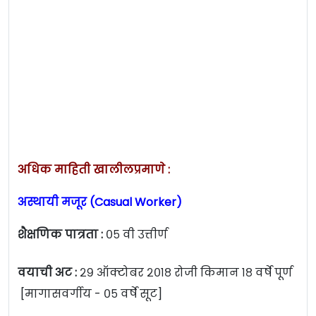
अधिक माहिती खालीलप्रमाणे :
अस्थायी मजूर (Casual Worker)
शैक्षणिक पात्रता :
०५ वी उत्तीर्ण
वयाची अट :
२९ ऑक्टोबर २०१८ रोजी किमान १८ वर्षे पूर्ण
[मागासवर्गीय - ०५ वर्षे सूट]