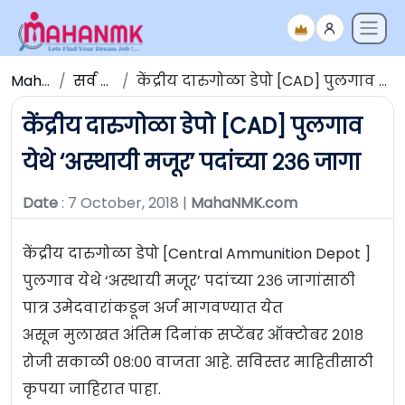
Maha NMK
सर्व जाहिराती
केंद्रीय दारुगोळा डेपो [CAD] पुलगाव येथे ‘अस्थायी मजूर’ पदांच्या २३६ जागा
केंद्रीय दारुगोळा डेपो [CAD] पुलगाव
येथे ‘अस्थायी मजूर’ पदांच्या २३६ जागा
Date
: 7 October, 2018 |
MahaNMK.com
केंद्रीय दारुगोळा डेपो [Central Ammunition Depot ]
पुलगाव येथे ‘अस्थायी मजूर’ पदांच्या २३६ जागांसाठी
पात्र उमेदवारांकडून अर्ज मागवण्यात येत
असून मुलाखत अंतिम दिनांक सप्टेंबर ऑक्टोबर २०१८
रोजी सकाळी ०८:०० वाजता आहे. सविस्तर माहितीसाठी
कृपया जाहिरात पाहा.