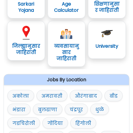
Sarkari
Age
शिक्षणानुसा
Yojana
Calculator
र जाहिराती
जिल्ह्यानुसार
व्यवसायानु
University
जाहिराती
सार
जाहिराती
Jobs By Location
अकोला
अमरावती
औरंगाबाद
बीड
भंडारा
बुलढाणा
चंद्रपूर
धुळे
गडचिरोली
गोंदिया
हिंगोली