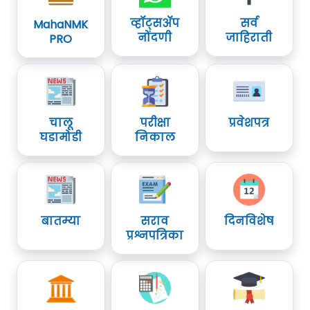
व्हॉट्सॲप
सर्व
MahaNMK
नोंदणी
जाहिराती
PRO
चालू
परीक्षा
प्रवेशपत्र
घडामोडी
निकाल
बातम्या
सराव
दिनविशेष
प्रश्नपत्रिका