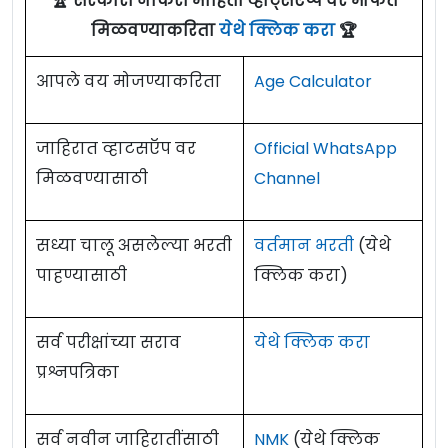
🏆 सरकारी नौकरी माहिती व्हाट्सएप्प वर मोफत
मिळवण्याकरिता
येथे क्लिक करा
🏆
आपले वय मोजण्याकरिता
Age Calculator
जाहिरात व्हाटसऍप वर
Official WhatsApp
मिळवण्यासाठी
Channel
सध्या चालू असलेल्या भरती
वर्तमान भरती
(येथे
पाहण्यासाठी
क्लिक करा)
सर्व परीक्षांच्या सराव
येथे क्लिक करा
प्रश्नपत्रिका
सर्व नवीन जाहिरातींसाठी
NMK
(येथे क्लिक