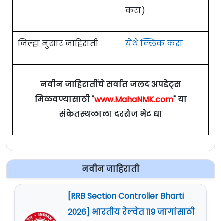
करा)
जिल्हा नुसार जाहिराती
येथे क्लिक करा
नवीन जाहिरातींचे सर्वात जलद अपडेट्स
मिळवण्यासाठी "
www.MahaNMK.com
" या
संकेतस्थळाला दररोज भेट द्या
नवीन जाहिराती
[RRB Section Controller Bharti
2026] भारतीय रेल्वेत 119 जागांसाठी