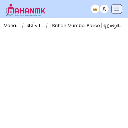
Maha NMK
सर्व जाहिराती
[Brihan Mumbai Police] बृहन्मुंबई पोलीस भरती २०२२