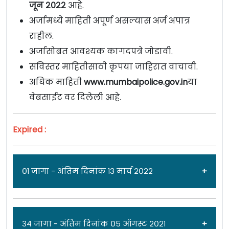
जून २०२२
आहे.
अर्जामध्ये माहिती अपूर्ण असल्यास अर्ज अपात्र
राहील.
अर्जासोबत आवश्यक कागदपत्रे जोडावी.
सविस्तर माहितीसाठी कृपया जाहिरात वाचावी.
अधिक माहिती
www.mumbaipolice.gov.in
या
वेबसाईट वर दिलेली आहे.
Expired :
०१ जागा - अंतिम दिनांक १३ मार्च २०२२
जाहिरात दिनांक: ०५/०३/२२
३४ जागा - अंतिम दिनांक ०५ ऑगस्ट २०२१