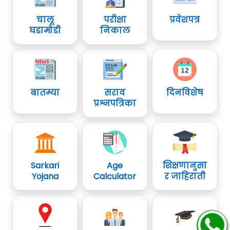
चालू
परीक्षा
प्रवेशपत्र
घडामोडी
निकाल
बातम्या
सराव
दिनविशेष
प्रश्नपत्रिका
Sarkari
Age
शिक्षणानुसा
Yojana
Calculator
र जाहिराती