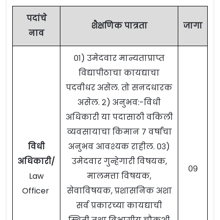
पदांचे
शैक्षणिक पात्रता
जागा
नाव
०१) उमेदवार मान्यताप्राप्त
विद्यापीठाचा कायद्याचा
पदवीधर असेल. तो सनदधारक
असेल. २) अनुभव:-विधी
अधिकारी या पदासाठी वकिली
व्यवसायाचा किमान ७ वर्षांचा
विधी
अनुभव आवश्यक राहील. ०३)
अधिकारी/
उमेदवार गुन्हेगारी विषयक,
०९
Law
मालमत्ता विषयक,
Officer
सेवाविषयक, प्रशासनिक अशा
सर्व प्रकारच्या कायद्याची