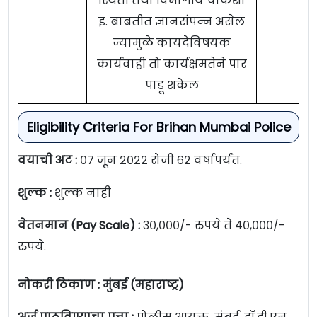
स्थिती तथा विभागीय चौकशी
इ. बाबतीत ज्ञानसंपन्न असेल
ज्यामुळे कायदेविषयक
कार्यवाही तो कार्यक्षमतेने पार
पाडू शकेल
Eligibility Criteria For Brihan Mumbai Police
वयाची अट :
०७ जून २०२२ रोजी ६२ वर्षापर्यंत.
शुल्क :
शुल्क नाही
वेतनमान (Pay Scale) :
३०,०००/- रुपये ते ४०,०००/-
रुपये.
नोकरी ठिकाण : मुंबई (महाराष्ट्र)