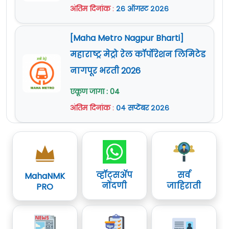
अंतिम दिनांक
:
२६ ऑगस्ट २०२६
[Maha Metro Nagpur Bharti]
महाराष्ट्र मेट्रो रेल कॉर्पोरेशन लिमिटेड
नागपूर भरती 2026
एकूण जागा : 04
अंतिम दिनांक
:
०४ सप्टेंबर २०२६
व्हॉट्सॲप
सर्व
MahaNMK
नोंदणी
जाहिराती
PRO