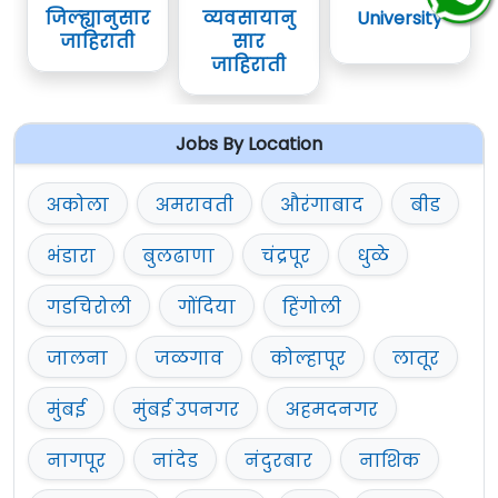
जिल्ह्यानुसार
व्यवसायानु
University
जाहिराती
सार
जाहिराती
Jobs By Location
अकोला
अमरावती
औरंगाबाद
बीड
भंडारा
बुलढाणा
चंद्रपूर
धुळे
गडचिरोली
गोंदिया
हिंगोली
जालना
जळगाव
कोल्हापूर
लातूर
मुंबई
मुंबई उपनगर
अहमदनगर
नागपूर
नांदेड
नंदुरबार
नाशिक