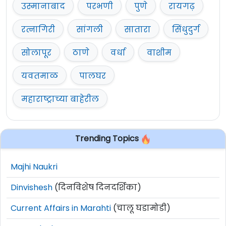
उस्मानाबाद
परभणी
पुणे
रायगढ़
रत्नागिरी
सांगली
सातारा
सिंधुदुर्ग
सोलापूर
ठाणे
वर्धा
वाशीम
यवतमाळ
पालघर
महाराष्ट्राच्या बाहेरील
Trending Topics
Majhi Naukri
Dinvishesh
(दिनविशेष दिनदर्शिका)
Current Affairs in Marahti
(चालू घडामोडी)