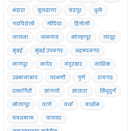
भंडारा
बुलढाणा
चंद्रपूर
धुळे
गडचिरोली
गोंदिया
हिंगोली
जालना
जळगाव
कोल्हापूर
लातूर
मुंबई
मुंबई उपनगर
अहमदनगर
नागपूर
नांदेड
नंदुरबार
नाशिक
उस्मानाबाद
परभणी
पुणे
रायगढ़
रत्नागिरी
सांगली
सातारा
सिंधुदुर्ग
सोलापूर
ठाणे
वर्धा
वाशीम
यवतमाळ
पालघर