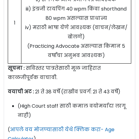
iii) इंग्रजी टायपिंग 40 wpm किंवा shorthand
80 wpm असल्यास प्राधान्य
1
iv) मराठी भाषा येणे आवश्यक (वाचन/लेखन/
बोलणे)
(Practicing Advocate असल्यास किमान 5
वर्षांचा अनुभव आवश्यक)
सूचना :
सविस्तर पात्रतेसाठी मूळ जाहिरात
काळजीपूर्वक वाचावी.
वयाची अट :
21 ते 38 वर्षे (राखीव प्रवर्ग: 21 ते 43 वर्षे)
(High Court staff साठी कमाल वयोमर्यादा लागू
नाही)
(
आपले वय मोजण्यासाठी येथे क्लिक करा- Age
Calculator
)