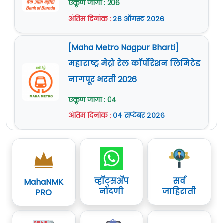
एकूण जागा : 206
अंतिम दिनांक
:
२६ ऑगस्ट २०२६
[Maha Metro Nagpur Bharti]
महाराष्ट्र मेट्रो रेल कॉर्पोरेशन लिमिटेड
नागपूर भरती 2026
एकूण जागा : 04
अंतिम दिनांक
:
०४ सप्टेंबर २०२६
व्हॉट्सॲप
सर्व
MahaNMK
नोंदणी
जाहिराती
PRO