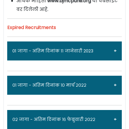
अधिक माहिती
www.bjmcpune.org
या वेबसाईट
वर दिलेली आहे.
Expired Recruitments
01 जागा - अंतिम दिनांक 11 जानेवारी 2023
जाहिरात दिनांक: ०४/०१/२३
०१ जागा - अंतिम दिनांक १० मार्च २०२२
बी.जे सरकारी मेडिकल कॉलेज व सासून जनरल
हॉस्पीटल [Byramjee Jeejeebhoy Government
Medical College & Sassoon General Hospital,
जाहिरात दिनांक: ०९/०३/२२
०२ जागा - अंतिम दिनांक १६ फेब्रुवारी २०२२
Pune] पुणे येथे विविध पदांची ०१ जागेसाठी पात्र