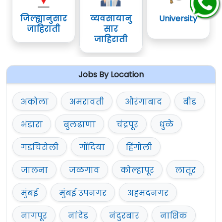
जिल्ह्यानुसार
व्यवसायानु
University
जाहिराती
सार
जाहिराती
Jobs By Location
अकोला
अमरावती
औरंगाबाद
बीड
भंडारा
बुलढाणा
चंद्रपूर
धुळे
गडचिरोली
गोंदिया
हिंगोली
जालना
जळगाव
कोल्हापूर
लातूर
मुंबई
मुंबई उपनगर
अहमदनगर
नागपूर
नांदेड
नंदुरबार
नाशिक