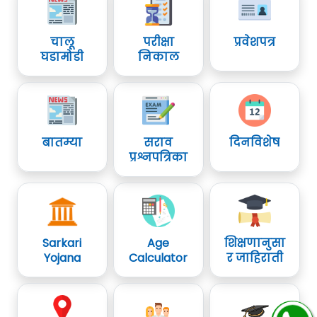
चालू
परीक्षा
प्रवेशपत्र
घडामोडी
निकाल
बातम्या
सराव
दिनविशेष
प्रश्नपत्रिका
Sarkari
Age
शिक्षणानुसा
Yojana
Calculator
र जाहिराती