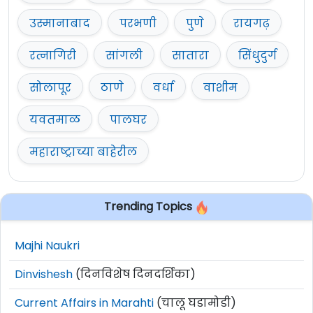
उस्मानाबाद
परभणी
पुणे
रायगढ़
रत्नागिरी
सांगली
सातारा
सिंधुदुर्ग
सोलापूर
ठाणे
वर्धा
वाशीम
यवतमाळ
पालघर
महाराष्ट्राच्या बाहेरील
Trending Topics
Majhi Naukri
Dinvishesh
(दिनविशेष दिनदर्शिका)
Current Affairs in Marahti
(चालू घडामोडी)