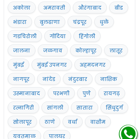
अकोला
अमरावती
औरंगाबाद
बीड
भंडारा
बुलढाणा
चंद्रपूर
धुळे
गडचिरोली
गोंदिया
हिंगोली
जालना
जळगाव
कोल्हापूर
लातूर
मुंबई
मुंबई उपनगर
अहमदनगर
नागपूर
नांदेड
नंदुरबार
नाशिक
उस्मानाबाद
परभणी
पुणे
रायगढ़
रत्नागिरी
सांगली
सातारा
सिंधुदुर्ग
सोलापूर
ठाणे
वर्धा
वाशीम
यवतमाळ
पालघर