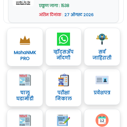
एकूण जागा : 1538
अंतिम दिनांक
:
२७ ऑगस्ट २०२६
व्हॉट्सॲप
सर्व
MahaNMK
नोंदणी
जाहिराती
PRO
चालू
परीक्षा
प्रवेशपत्र
घडामोडी
निकाल