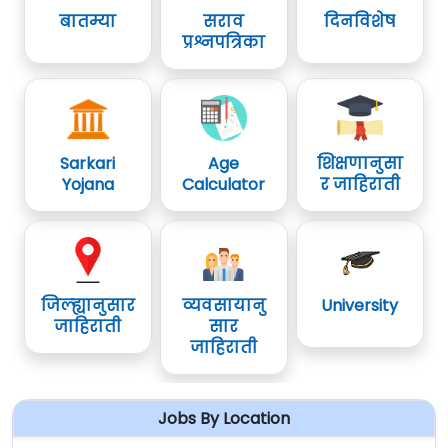
बातम्या
सराव
दिनविशेष
प्रश्नपत्रिका
Sarkari
Age
शिक्षणानुसा
Yojana
Calculator
र जाहिराती
जिल्ह्यानुसार
व्यवसायानु
University
जाहिराती
सार
जाहिराती
Jobs By Location