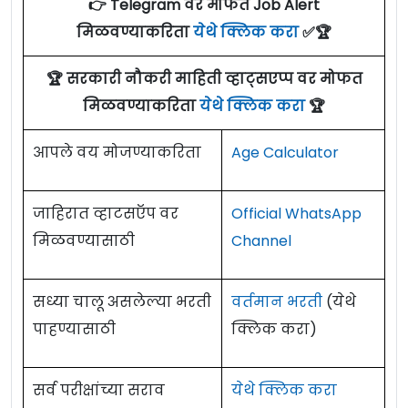
👉 Telegram वर मोफत Job Alert
मिळवण्याकरिता
येथे क्लिक करा
✅🏆
🏆 सरकारी नौकरी माहिती व्हाट्सएप्प वर मोफत
मिळवण्याकरिता
येथे क्लिक करा
🏆
आपले वय मोजण्याकरिता
Age Calculator
जाहिरात व्हाटसऍप वर
Official WhatsApp
मिळवण्यासाठी
Channel
सध्या चालू असलेल्या भरती
वर्तमान भरती
(येथे
पाहण्यासाठी
क्लिक करा)
सर्व परीक्षांच्या सराव
येथे क्लिक करा