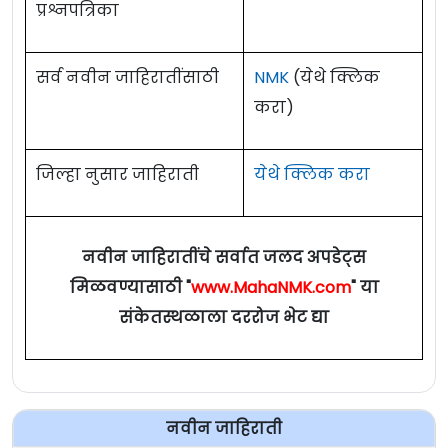
प्रश्नपत्रिका
सर्व नवीन जाहिरातींसाठी
NMK
(येथे क्लिक
करा)
जिल्हा नुसार जाहिराती
येथे क्लिक करा
नवीन जाहिरातींचे सर्वात जलद अपडेट्स
मिळवण्यासाठी "
www.MahaNMK.com
" या
संकेतस्थळाला दररोज भेट द्या
नवीन जाहिराती