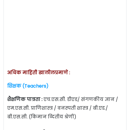
अधिक माहिती खालीलप्रमाणे :
शिक्षक (Teachers)
शैक्षणिक पात्रता :
एच.एस.सी. डीएड/ संगणकीय ज्ञान /
एम.एस.सी. प्राणिशास्त्र / वनस्पती शास्त्र / बी.एड./
बी.एस.सी. (किमान व्दितीय श्रेणी)