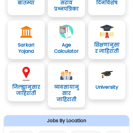
बातम्या
सराव
दिनविशेष
प्रश्नपत्रिका
Sarkari
Age
शिक्षणानुसा
Yojana
Calculator
र जाहिराती
जिल्ह्यानुसार
व्यवसायानु
University
जाहिराती
सार
जाहिराती
Jobs By Location