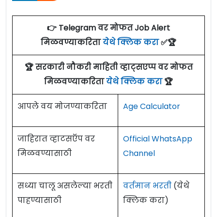
👉 Telegram वर मोफत Job Alert
मिळवण्याकरिता
येथे क्लिक करा
✅🏆
🏆 सरकारी नौकरी माहिती व्हाट्सएप्प वर मोफत
मिळवण्याकरिता
येथे क्लिक करा
🏆
आपले वय मोजण्याकरिता
Age Calculator
जाहिरात व्हाटसऍप वर
Official WhatsApp
मिळवण्यासाठी
Channel
सध्या चालू असलेल्या भरती
वर्तमान भरती
(येथे
पाहण्यासाठी
क्लिक करा)