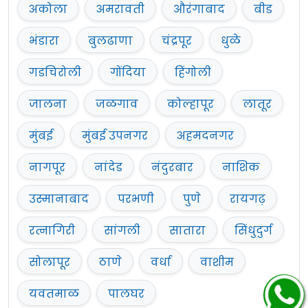
अकोला
अमरावती
औरंगाबाद
बीड
भंडारा
बुलढाणा
चंद्रपूर
धुळे
गडचिरोली
गोंदिया
हिंगोली
जालना
जळगाव
कोल्हापूर
लातूर
मुंबई
मुंबई उपनगर
अहमदनगर
नागपूर
नांदेड
नंदुरबार
नाशिक
उस्मानाबाद
परभणी
पुणे
रायगढ़
रत्नागिरी
सांगली
सातारा
सिंधुदुर्ग
सोलापूर
ठाणे
वर्धा
वाशीम
यवतमाळ
पालघर