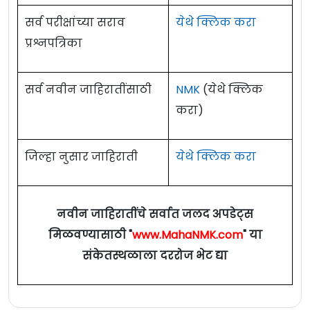
सर्व परीक्षांच्या सराव
येथे क्लिक करा
प्रश्नपत्रिका
सर्व नवीन जाहिरातींसाठी
NMK
(येथे क्लिक
करा)
जिल्हा नुसार जाहिराती
येथे क्लिक करा
नवीन जाहिरातींचे सर्वात जलद अपडेट्स
मिळवण्यासाठी "
www.MahaNMK.com
" या
संकेतस्थळाला दररोज भेट द्या