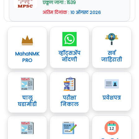
एकूण जागा : 1539
अंतिम दिनांक
:
१० ऑगस्ट २०२६
व्हॉट्सॲप
सर्व
MahaNMK
नोंदणी
जाहिराती
PRO
चालू
परीक्षा
प्रवेशपत्र
घडामोडी
निकाल