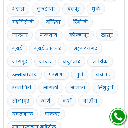
भंडारा
बुलढाणा
चंद्रपूर
धुळे
गडचिरोली
गोंदिया
हिंगोली
जालना
जळगाव
कोल्हापूर
लातूर
मुंबई
मुंबई उपनगर
अहमदनगर
नागपूर
नांदेड
नंदुरबार
नाशिक
उस्मानाबाद
परभणी
पुणे
रायगढ़
रत्नागिरी
सांगली
सातारा
सिंधुदुर्ग
सोलापूर
ठाणे
वर्धा
वाशीम
यवतमाळ
पालघर