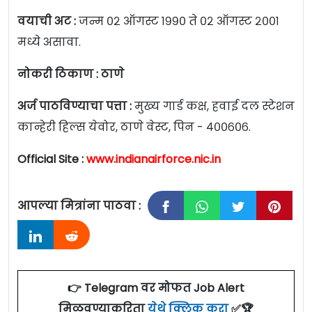
वयाची अट :
जन्म ०२ ऑगस्ट १९९० ते ०२ ऑगस्ट २००१
मध्ये असावा.
नोकरी ठिकाण : ठाणे
अर्ज पाठविण्याचा पत्ता :
मुख्य गार्ड कक्ष, हवाई दल स्टेशन
कान्हेरी हिल्स येवोर, ठाणे वेस्ट, पिन - ४००६०६.
Official Site :
www.indianairforce.nic.in
आपल्या मित्रांना पाठवा :
👉 Telegram वर मोफत Job Alert