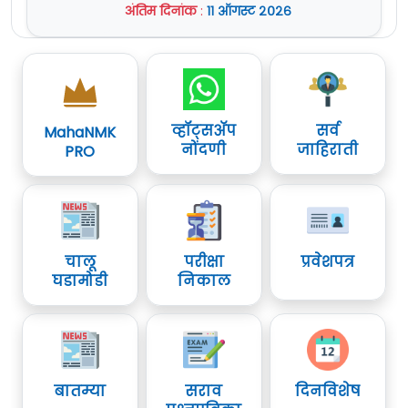
अंतिम दिनांक
:
११ ऑगस्ट २०२६
व्हॉट्सॲप
सर्व
MahaNMK
नोंदणी
जाहिराती
PRO
चालू
परीक्षा
प्रवेशपत्र
घडामोडी
निकाल
बातम्या
सराव
दिनविशेष