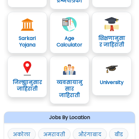
प्रश्नपत्रिका
Sarkari
Age
शिक्षणानुसा
Yojana
Calculator
र जाहिराती
जिल्ह्यानुसार
व्यवसायानु
University
जाहिराती
सार
जाहिराती
Jobs By Location
अकोला
अमरावती
औरंगाबाद
बीड