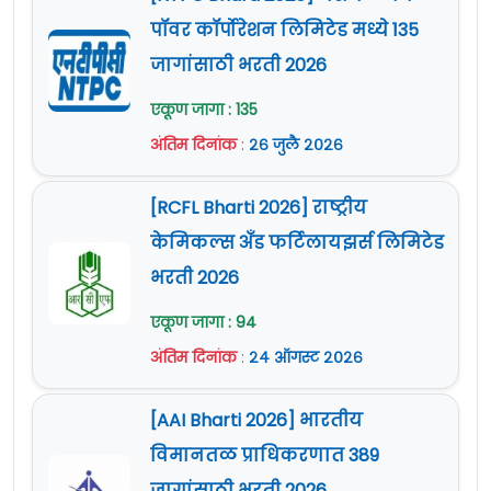
[NTPC Bharti 2026] नॅशनल थर्मल
पॉवर कॉर्पोरेशन लिमिटेड मध्ये 135
जागांसाठी भरती 2026
एकूण जागा : 135
अंतिम दिनांक
:
२६ जुलै २०२६
[RCFL Bharti 2026] राष्ट्रीय
केमिकल्स अँड फर्टिलायझर्स लिमिटेड
भरती 2026
एकूण जागा : 94
अंतिम दिनांक
:
२४ ऑगस्ट २०२६
[AAI Bharti 2026] भारतीय
विमानतळ प्राधिकरणात 389