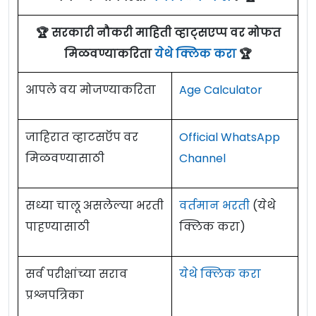
मिळवण्याकरिता
येथे क्लिक करा
✅🏆
🏆 सरकारी नौकरी माहिती व्हाट्सएप्प वर मोफत
मिळवण्याकरिता
येथे क्लिक करा
🏆
आपले वय मोजण्याकरिता
Age Calculator
जाहिरात व्हाटसऍप वर
Official WhatsApp
मिळवण्यासाठी
Channel
सध्या चालू असलेल्या भरती
वर्तमान भरती
(येथे
पाहण्यासाठी
क्लिक करा)
सर्व परीक्षांच्या सराव
येथे क्लिक करा
प्रश्नपत्रिका