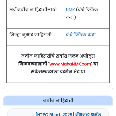
सर्व नवीन जाहिरातींसाठी
NMK
(येथे क्लिक
करा)
जिल्हा नुसार जाहिराती
येथे क्लिक करा
नवीन जाहिरातींचे सर्वात जलद अपडेट्स
मिळवण्यासाठी "
www.MahaNMK.com
" या
संकेतस्थळाला दररोज भेट द्या
नवीन जाहिराती