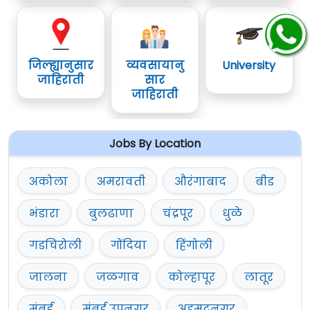
आणि
सुरक्षा स्क्रीनर (फ्रेशर)
पदांसाठी
ऑनलाईन
अर्ज करण्याचा अंतिम दिनांक
10 डिसेंबर 2024
21
डिसेंबर 2024
आहे.
जिल्ह्यानुसार
व्यवसायानु
University
पद क्र. 3 साठी अर्ज फक्त वरील
Portal
द्वारेच
जाहिराती
सार
स्वीकारले जातील.
जाहिराती
सविस्तर माहितीसाठी व अर्ज करण्यापूर्वी कृपया
जाहिरात काळजीपूर्वक वाचावी.
Jobs By Location
अधिक माहिती
www.aaiclas.aero
या वेबसाईट वर
दिलेली आहे.
अकोला
अमरावती
औरंगाबाद
बीड
भंडारा
बुलढाणा
चंद्रपूर
धुळे
गडचिरोली
गोंदिया
हिंगोली
जालना
जळगाव
कोल्हापूर
लातूर
मुंबई
मुंबई उपनगर
अहमदनगर