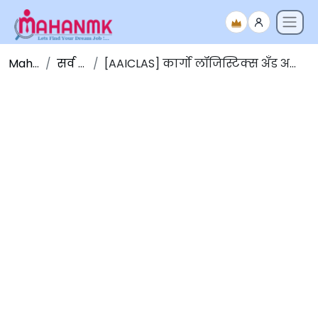
Maha NMK
सर्व जाहिराती
[AAICLAS] कार्गो लॉजिस्टिक्स अँड अलाईड सर्विसेज कंपनी लिमिटेड भरती 2026