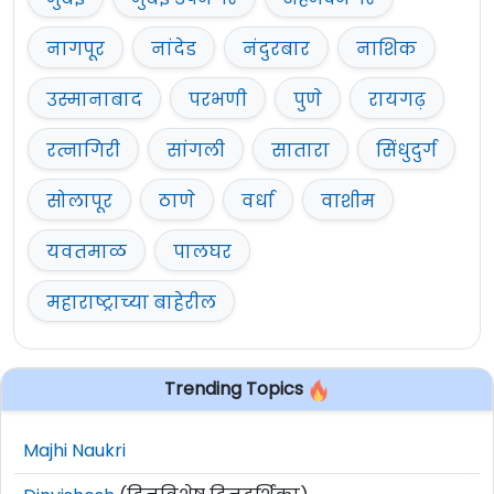
नागपूर
नांदेड
नंदुरबार
नाशिक
उस्मानाबाद
परभणी
पुणे
रायगढ़
रत्नागिरी
सांगली
सातारा
सिंधुदुर्ग
सोलापूर
ठाणे
वर्धा
वाशीम
यवतमाळ
पालघर
महाराष्ट्राच्या बाहेरील
Trending Topics
Majhi Naukri