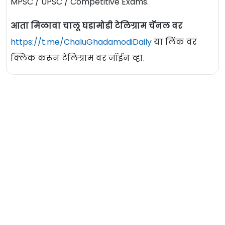
MPSC / UPSC / Competitive Exams.
आता मिळावा चालू घडामोडी टेलिग्राम चॅनल वर
https://t.me/ChaluGhadamodiDaily
या लिंक वर
क्लिक करून टेलिग्राम वर जॉईन व्हा.