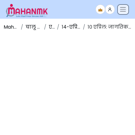
Maha NMK
चालू घडामोडी
एप्रिल
१४-एप्रिल-२०२०
१० एप्रिल: जागतिक होमिओपॅथी दिन