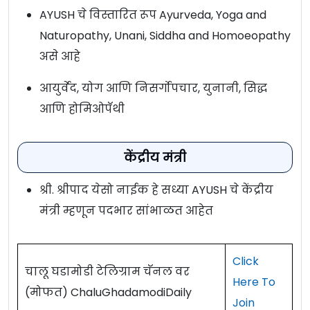
AYUSH चे विस्तारित रूप Ayurveda, Yoga and
Naturopathy, Unani, Siddha and Homoeopathy
असे आहे
आयुर्वेद, योग आणि निसर्गोपचार, युनानी, सिद्ध
आणि होमिओपॅथी
केंद्रीय मंत्री
श्री. श्रीपाद येसो नाईक हे सध्या AYUSH चे केंद्रीय
मंत्री म्हणून पदभार सांभाळत आहेत
Click
चालू घडामोडी टेलिग्राम चॅनल वर
Here To
(मोफत) ChaluGhadamodiDaily
Join