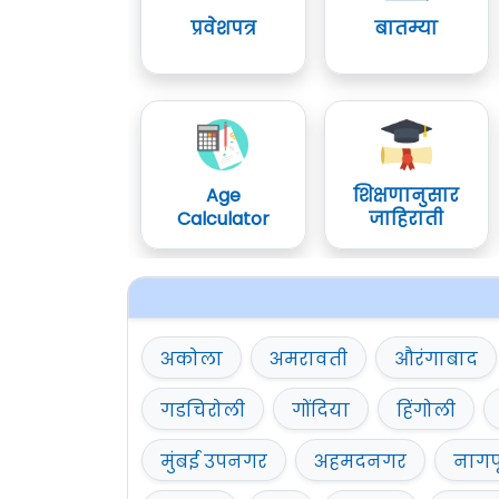
प्रवेशपत्र
बातम्या
Age
शिक्षणानुसार
Calculator
जाहिराती
अकोला
अमरावती
औरंगाबाद
गडचिरोली
गोंदिया
हिंगोली
मुंबई उपनगर
अहमदनगर
नागप