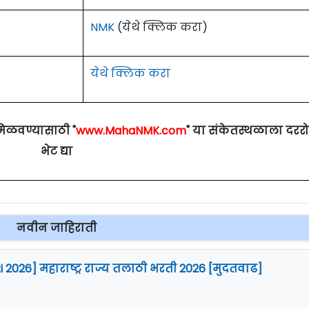
NMK
(येथे क्लिक करा)
येथे क्लिक करा
मिळवण्यासाठी "
www.MahaNMK.com
" या संकेतस्थळाला दरर
भेट द्या
नवीन जाहिराती
i 2026] महाराष्ट्र राज्य तलाठी भरती 2026 [मुदतवाढ]