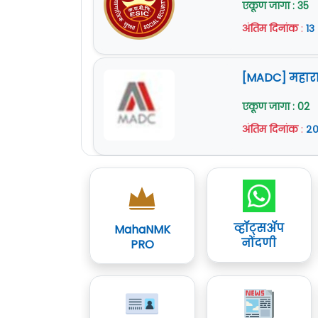
एकूण जागा : 35
अंतिम दिनांक
:
१३
[MADC] महारा
एकूण जागा : 02
अंतिम दिनांक
:
२०
व्हॉट्सॲप
MahaNMK
नोंदणी
PRO