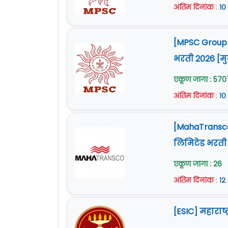
अंतिम दिनांक
:
१०
[MPSC Group C
भरती 2026 [म
एकूण जागा : 570
अंतिम दिनांक
:
१०
[MahaTransco B
लिमिटेड भरती
एकूण जागा : 26
अंतिम दिनांक
:
१२
[ESIC] महाराष्