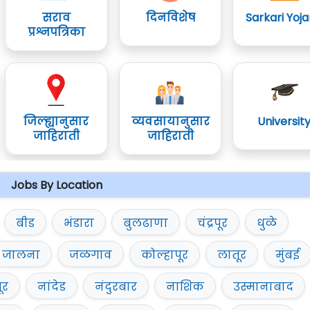
सराव
दिनविशेष
Sarkari Yoj
प्रश्नपत्रिका
जिल्ह्यानुसार
व्यवसायानुसार
Universit
जाहिराती
जाहिराती
Jobs By Location
बीड
भंडारा
बुलढाणा
चंद्रपूर
धुळे
जालना
जळगाव
कोल्हापूर
लातूर
मुंबई
ूर
नांदेड
नंदुरबार
नाशिक
उस्मानाबाद