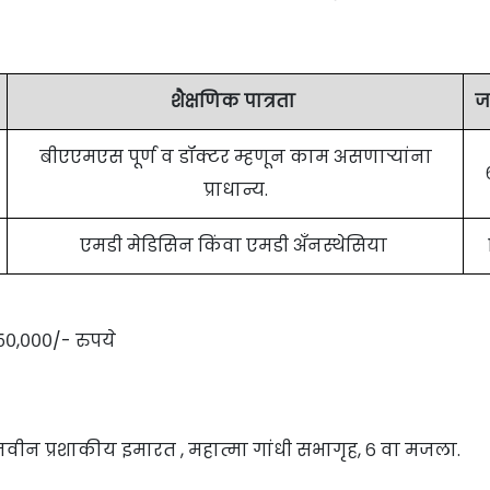
शैक्षणिक पात्रता
ज
बीएएमएस पूर्ण व डॉक्टर म्हणून काम असणाऱ्यांना
प्राधान्य.
एमडी मेडिसिन किंवा एमडी अँनस्थेसिया
,५०,०००/- रुपये
े नवीन प्रशाकीय इमारत , महात्मा गांधी सभागृह, ६ वा मजला.