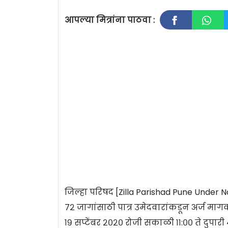
आपल्या मित्रांना पाठवा :
जिल्हा परिषद [Zilla Parishad Pune Under Na
७२ जागांसाठी पात्र उमेदवारांकडून अर्ज माग
१९ सप्टेंबर २०२० रोजी सकाळी ११:०० ते दुपार