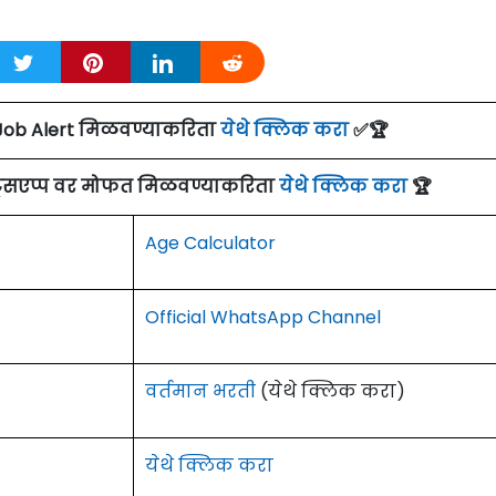
Job Alert मिळवण्याकरिता
येथे क्लिक करा
✅🏆
ाट्सएप्प वर मोफत मिळवण्याकरिता
येथे क्लिक करा
🏆
Age Calculator
Official WhatsApp Channel
वर्तमान भरती
(येथे क्लिक करा)
येथे क्लिक करा