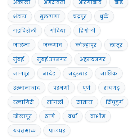
अकोला
अमरावती
औरंगाबाद
बीड
भंडारा
बुलढाणा
चंद्रपूर
धुळे
गडचिरोली
गोंदिया
हिंगोली
जालना
जळगाव
कोल्हापूर
लातूर
मुंबई
मुंबई उपनगर
अहमदनगर
नागपूर
नांदेड
नंदुरबार
नाशिक
उस्मानाबाद
परभणी
पुणे
रायगढ़
रत्नागिरी
सांगली
सातारा
सिंधुदुर्ग
सोलापूर
ठाणे
वर्धा
वाशीम
यवतमाळ
पालघर