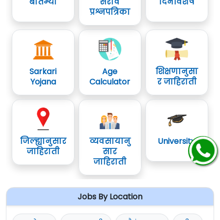
बातम्या
सराव
दिनविशेष
प्रश्नपत्रिका
Sarkari
Age
शिक्षणानुसा
Yojana
Calculator
र जाहिराती
जिल्ह्यानुसार
व्यवसायानु
University
जाहिराती
सार
जाहिराती
Jobs By Location