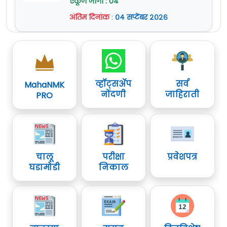
एकूण जागा : 04
अंतिम दिनांक
:
०४ सप्टेंबर २०२६
व्हॉट्सॲप
सर्व
MahaNMK
नोंदणी
जाहिराती
PRO
चालू
परीक्षा
प्रवेशपत्र
घडामोडी
निकाल