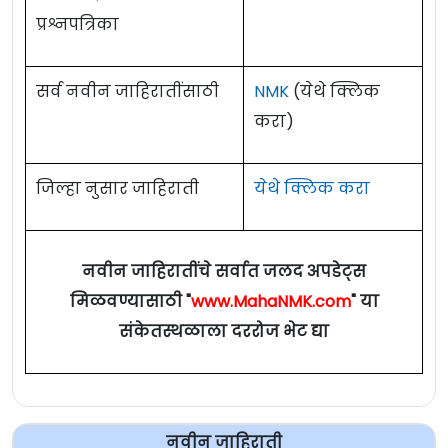
प्रश्नपत्रिका
सर्व नवीन जाहिरातींसाठी
NMK
(येथे क्लिक
करा)
जिल्हा नुसार जाहिराती
येथे क्लिक करा
नवीन जाहिरातींचे सर्वात जलद अपडेट्स
मिळवण्यासाठी "
www.MahaNMK.com
" या
संकेतस्थळाला दररोज भेट द्या
नवीन जाहिराती