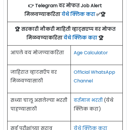
👉 Telegram वर मोफत Job Alert
मिळवण्याकरिता
येथे क्लिक करा
✅🏆
🏆 सरकारी नौकरी माहिती व्हाट्सएप्प वर मोफत
मिळवण्याकरिता
येथे क्लिक करा
🏆
आपले वय मोजण्याकरिता
Age Calculator
जाहिरात व्हाटसऍप वर
Official WhatsApp
मिळवण्यासाठी
Channel
सध्या चालू असलेल्या भरती
वर्तमान भरती
(येथे
पाहण्यासाठी
क्लिक करा)
सर्व परीक्षांच्या सराव
येथे क्लिक करा