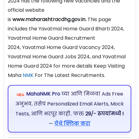
2024 has the following new vacancies and the
official website
is
www.maharashtracdhg.gov.in.
This page
includes the Yavatmal Home Guard Bharti 2024,
Yavatmal Home Guard Recruitment
2024, Yavatmal Home Guard Vacancy 2024,
Yavatmal Home Guard Jobs 2024, and Yavatmal
Home Guard 2024 for more details Keep Visiting
Maha
NMK
For The Latest Recruitments.
MahaNMK Pro
घ्या आणि मिळवा Ads Free
अनुभव, तसेच Personalized Email Alerts, Mock
Tests, आणि भरपूर काही.. फक्त
29/- रुपयांमध्ये !
—
येथे क्लिक करा