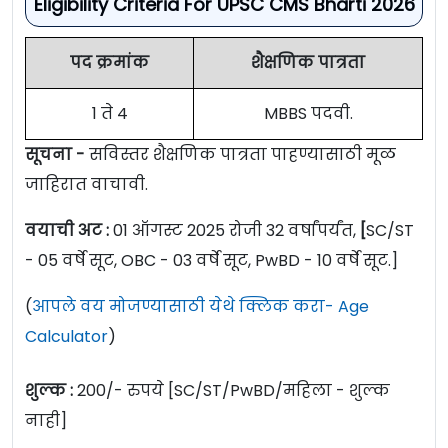
Eligibility Criteria For UPSC CMS Bharti 2026
पद क्रमांक
शैक्षणिक पात्रता
1 ते 4
MBBS पदवी.
सूचना -
सविस्तर शैक्षणिक पात्रता पाहण्यासाठी मूळ
जाहिरात वाचावी.
वयाची अट :
01 ऑगस्ट 2025 रोजी 32 वर्षांपर्यंत,
[
SC/ST
- 05 वर्षे सूट, OBC - 03 वर्षे सूट, PwBD - 10 वर्षे सूट.]
(
आपले वय मोजण्यासाठी येथे क्लिक करा- Age
Calculator
)
शुल्क :
200/- रुपये [SC/ST/PwBD/महिला - शुल्क
नाही]