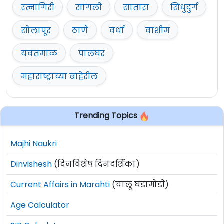
रत्नागिरी
सांगली
सातारा
सिंधुदुर्ग
सोलापूर
ठाणे
वर्धा
वाशीम
यवतमाळ
पालघर
महाराष्ट्राच्या बाहेरील
Trending Topics
Majhi Naukri
Dinvishesh
(दिनविशेष दिनदर्शिका)
Current Affairs in Marahti
(चालू घडामोडी)
Age Calculator