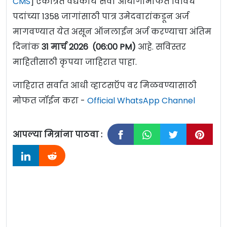
CMS
] एकत्रित वैद्यकीय सेवा आयोगामार्फत विविध
पदांच्या 1358 जागांसाठी पात्र उमेदवारांकडून अर्ज
मागवण्यात येत असून ऑनलाईन अर्ज करण्याचा अंतिम
दिनांक
31 मार्च 2026 (06:00 PM)
आहे. सविस्तर
माहितीसाठी कृपया जाहिरात पाहा.
जाहिरात सर्वात आधी व्हाटसऍप वर मिळवण्यासाठी
मोफत जॉईन करा -
Official WhatsApp Channel
आपल्या मित्रांना पाठवा :