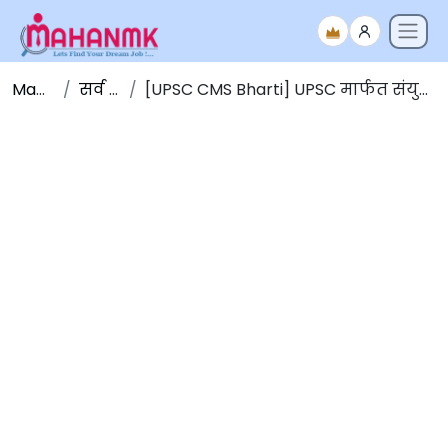
Maha NMK
सर्व जाहिराती
[UPSC CMS Bharti] UPSC मार्फत संयुक्त वैद्यकीय सेवा परीक्षा 2026 [1358 जागा]