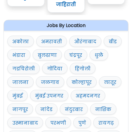
जाहिराती
Jobs By Location
अकोला
अमरावती
औरंगाबाद
बीड
भंडारा
बुलढाणा
चंद्रपूर
धुळे
गडचिरोली
गोंदिया
हिंगोली
जालना
जळगाव
कोल्हापूर
लातूर
मुंबई
मुंबई उपनगर
अहमदनगर
नागपूर
नांदेड
नंदुरबार
नाशिक
उस्मानाबाद
परभणी
पुणे
रायगढ़