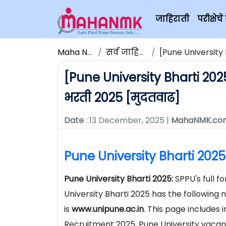
जाहिराती
परीक्षे
Maha NMK
सर्व जाहिराती
[Pune University Bha
[Pune University Bharti 2025] 
भरती 2025 [मुदतवाढ]
Date
: 13 December, 2025 |
MahaNMK.co
Pune University Bharti 2025
Pune University Bharti 2025:
SPPU's full f
University Bharti 2025 has the following 
is
www.unipune.ac.in
. This page includes
Recruitment 2025, Pune University vacan