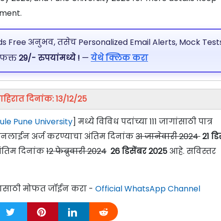
tment.
 Free अनुभव, तसेच Personalized Email Alerts, Mock Tests
 फक्त
29/- रुपयांमध्ये !
—
येथे क्लिक करा
ाहिरात दिनांक: 13/12/25
hule Pune University
] मध्ये विविध पदांच्या 111 जागांसाठी पात्र
ऑनलाईन अर्ज करण्याचा अंतिम दिनांक
31 जानेवारी 2024
21 डि
 अंतिम दिनांक
12 फेब्रुवारी 2024
26 डिसेंबर 2025
आहे. सविस्तर
्यासाठी मोफत जॉईन करा -
Official WhatsApp Channel