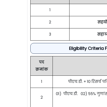
1
2
सहयोग
3
सहाय्
Eligibility Criter
पद
क्रमांक
1
पीएच.डी. + 10 रिसर्च प
01) पीएच.डी. 02) 55% गुणांसह
2