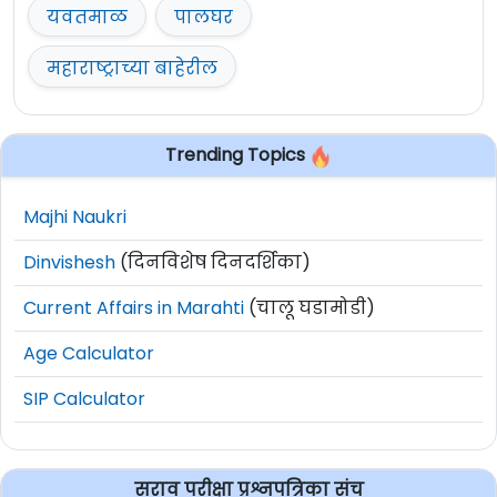
यवतमाळ
पालघर
अर्ज फक्त वरील
Portal
द्वारेच स्वीकारले जातील.
ऑनलाईन अर्ज करण्याचा अंतिम दिनांक
15 एप्रिल
महाराष्ट्राच्या बाहेरील
2024
आहे.
सविस्तर माहितीसाठी व अर्ज करण्यापूर्वी कृपया
जाहिरात काळजीपूर्वक वाचावी.
Trending Topics
अधिक माहिती
www.spmcil.com
या वेबसाईट वर
Majhi Naukri
दिलेली आहे.
Dinvishesh
(दिनविशेष दिनदर्शिका)
Current Affairs in Marahti
(चालू घडामोडी)
Age Calculator
SIP Calculator
सराव परीक्षा प्रश्नपत्रिका संच