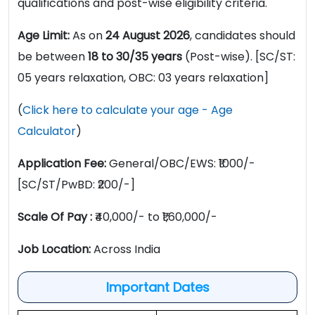
qualifications and post-wise eligibility criteria.
Age Limit:
As on
24 August 2026
, candidates should
be between
18 to 30/35 years
(Post-wise). [SC/ST:
05 years relaxation, OBC: 03 years relaxation]
(
Click here to calculate your age - Age
Calculator
)
Application Fee:
General/OBC/EWS: ₹1000/-
[SC/ST/PwBD: ₹200/-]
Scale Of Pay :
₹40,000/- to ₹1,60,000/-
Job Location:
Across India
Important Dates