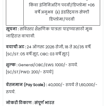
किंवा इंजिनिअरिंग पदवी/डिप्लोमा +06
वर्षे अनुभव (ii) इंडस्ट्रियल सेफ्टी
डिप्लोमा/पदवी
सूचना :
सविस्तर शैक्षणिक पात्रता पाहण्यासाठी मूळ
जाहिरात वाचावी.
वयाची अट :
24 ऑगस्ट 2026 रोजी, 18 ते 30/35 वर्षे.
[SC/ST: 05 वर्षे सूट, OBC: 03 वर्षे सूट]
शुल्क :
General/OBC/EWS: 1000/- रुपये.
[SC/ST/PWD: 200/- रुपये]
वेतनमान (Pay Scale) :
40,000/- रुपये ते 1,60,000/-
रुपये.
नोकरी ठिकाण : संपूर्ण भारत