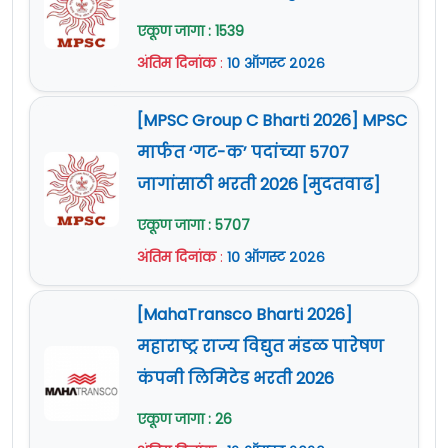
Sanitary Inspector
दिलेली आहे.
एकूण जागा : 1539
18
गॅस कटर /
Gas Cutter
00
अंतिम दिनांक
:
१० ऑगस्ट २०२६
स्टेनोग्राफर (हिंदी)
[MPSC Group C Bharti 2026] MPSC
19
12
/
Stenographer (Hindi)
मार्फत ‘गट-क’ पदांच्या 5707
जागांसाठी भरती 2026 [मुदतवाढ]
20
केबल जॉइंटर /
Cable Jointer
21
एकूण जागा : 5707
डिजिटल फोटोग्राफर /
Digital
21
03
अंतिम दिनांक
:
१० ऑगस्ट २०२६
Photographer
[MahaTransco Bharti 2026]
ड्रायव्हर-कम-मेकॅनिक (LMV)
महाराष्ट्र राज्य विद्युत मंडळ पारेषण
22
/
Driver-Cum-Mechanic
03
कंपनी लिमिटेड भरती 2026
(LMV)
एकूण जागा : 26
23
MMTM /
MMTM
12