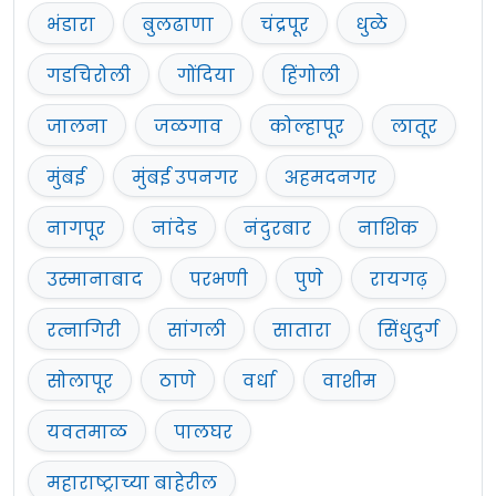
भंडारा
बुलढाणा
चंद्रपूर
धुळे
वेतनमान (Pay Scale) :
नियमानुसार.
गडचिरोली
गोंदिया
हिंगोली
नोकरी ठिकाण:
नागपूर विभाग
जालना
जळगाव
कोल्हापूर
लातूर
ऑनलाईन (Apply Online) अर्ज :
येथे क्लिक करा
मुंबई
मुंबई उपनगर
अहमदनगर
जाहिरात (Notification) :
येथे क्लिक करा
नागपूर
नांदेड
नंदुरबार
नाशिक
Official Site :
www.secr.indianrailways.gov.in
उस्मानाबाद
परभणी
पुणे
रायगढ़
How to Apply For SECR
रत्नागिरी
सांगली
सातारा
सिंधुदुर्ग
Recruitment 2025 :
सोलापूर
ठाणे
वर्धा
वाशीम
या भरतीकरिता
यवतमाळ
पालघर
ऑनलाईन अर्ज
https://www.apprenticeshipindia.go
वेबसाईट वर करायचा आहे.
महाराष्ट्राच्या बाहेरील