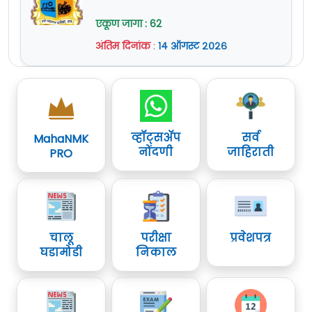
जागांसाठी भरती 2026
सविस्तर माहितीसाठी कृपया जाहिरात वाचावी.
अधिक माहिती
एकूण जागा : 62
www.mahapolice.gov.in
या
वेबसाईट वर दिलेली आहे.
अंतिम दिनांक
:
१४ ऑगस्ट २०२६
व्हॉट्सॲप
सर्व
MahaNMK
नोंदणी
जाहिराती
PRO
चालू
परीक्षा
प्रवेशपत्र
घडामोडी
निकाल