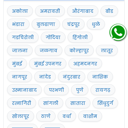
अकोला
अमरावती
औरंगाबाद
बीड
भंडारा
बुलढाणा
चंद्रपूर
धुळे
गडचिरोली
गोंदिया
हिंगोली
जालना
जळगाव
कोल्हापूर
लातूर
मुंबई
मुंबई उपनगर
अहमदनगर
नागपूर
नांदेड
नंदुरबार
नाशिक
उस्मानाबाद
परभणी
पुणे
रायगढ़
रत्नागिरी
सांगली
सातारा
सिंधुदुर्ग
सोलापूर
ठाणे
वर्धा
वाशीम