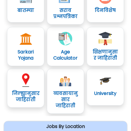
बातम्या
सराव
दिनविशेष
प्रश्नपत्रिका
Sarkari
Age
शिक्षणानुसा
Yojana
Calculator
र जाहिराती
जिल्ह्यानुसार
व्यवसायानु
University
जाहिराती
सार
जाहिराती
Jobs By Location