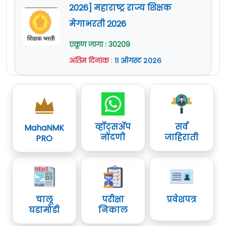
2026] महाराष्ट्र राज्य शिक्षक
मेगाभरती 2026
एकूण जागा : 30209
अंतिम दिनांक
:
११ ऑगस्ट २०२६
व्हॉट्सॲप
सर्व
MahaNMK
नोंदणी
जाहिराती
PRO
चालू
परीक्षा
प्रवेशपत्र
घडामोडी
निकाल