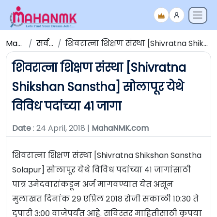
Maha NMK
सर्व जाहिराती
शिवरात्ना शिक्षण संस्था [Shivratna Shikshan Sanstha] सोलापूर येथे विविध पदांच्या ४१ जागा
शिवरात्ना शिक्षण संस्था [Shivratna
Shikshan Sanstha] सोलापूर येथे
विविध पदांच्या ४१ जागा
Date
: 24 April, 2018 |
MahaNMK.com
शिवरात्ना शिक्षण संस्था [Shivratna Shikshan Sanstha
Solapur] सोलापूर येथे विविध पदांच्या ४१ जागांसाठी
पात्र उमेदवारांकडून अर्ज मागवण्यात येत असून
मुलाखत दिनांक २९ एप्रिल २०१८ रोजी सकाळी १०:३० ते
दुपारी ३:०० वाजेपर्यंत आहे. सविस्तर माहितीसाठी कृपया