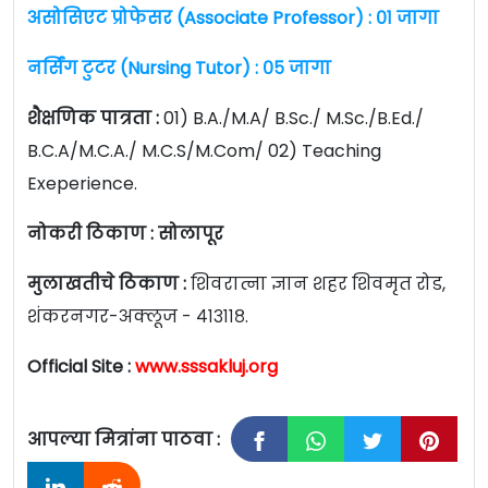
असोसिएट प्रोफेसर (Associate Professor) : ०१ जागा
नर्सिंग टुटर (Nursing Tutor) : ०५ जागा
शैक्षणिक पात्रता :
01) B.A./M.A/ B.Sc./ M.Sc./B.Ed./
B.C.A/M.C.A./ M.C.S/M.Com/ 02) Teaching
Exeperience.
नोकरी ठिकाण : सोलापूर
मुलाखतीचे ठिकाण :
शिवरात्ना ज्ञान शहर शिवमृत रोड,
शंकरनगर-अक्लूज - ४१३११८.
Official Site :
www.sssakluj.org
आपल्या मित्रांना पाठवा :