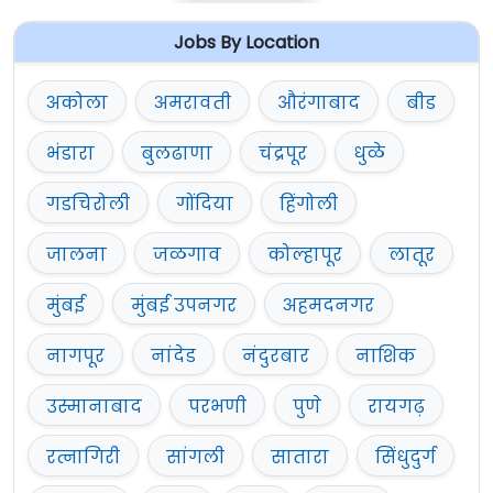
Jobs By Location
अकोला
अमरावती
औरंगाबाद
बीड
भंडारा
बुलढाणा
चंद्रपूर
धुळे
गडचिरोली
गोंदिया
हिंगोली
जालना
जळगाव
कोल्हापूर
लातूर
मुंबई
मुंबई उपनगर
अहमदनगर
नागपूर
नांदेड
नंदुरबार
नाशिक
उस्मानाबाद
परभणी
पुणे
रायगढ़
रत्नागिरी
सांगली
सातारा
सिंधुदुर्ग