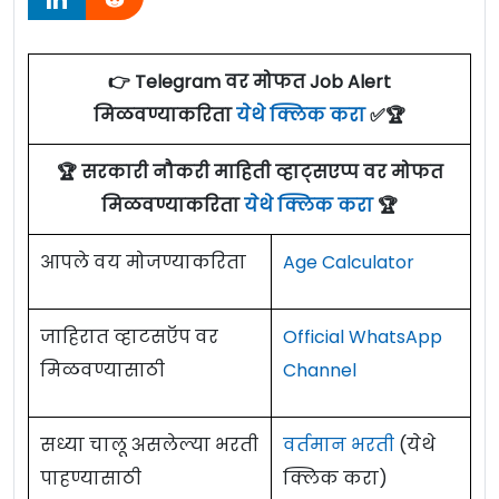
👉 Telegram वर मोफत Job Alert
मिळवण्याकरिता
येथे क्लिक करा
✅🏆
🏆 सरकारी नौकरी माहिती व्हाट्सएप्प वर मोफत
मिळवण्याकरिता
येथे क्लिक करा
🏆
आपले वय मोजण्याकरिता
Age Calculator
जाहिरात व्हाटसऍप वर
Official WhatsApp
मिळवण्यासाठी
Channel
सध्या चालू असलेल्या भरती
वर्तमान भरती
(येथे
पाहण्यासाठी
क्लिक करा)