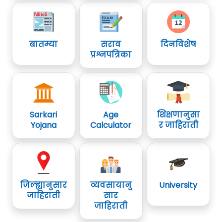
बातम्या
सराव
दिनविशेष
प्रश्नपत्रिका
Sarkari
Age
शिक्षणानुसा
Yojana
Calculator
र जाहिराती
जिल्ह्यानुसार
व्यवसायानु
University
जाहिराती
सार
जाहिराती