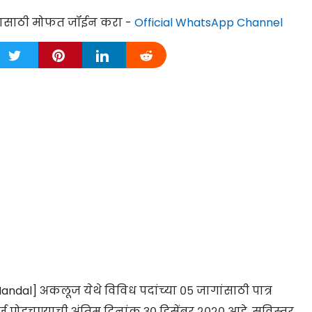
्यासाठी मोफत जॉईन करा -
Official WhatsApp Channel
ndal] अकलूज येथे विविध पदांच्या ०५ जागांसाठी पात्र
ज पोहचण्याची अंतिम दिनांक ३० डिसेंबर २०२० आहे. सविस्तर