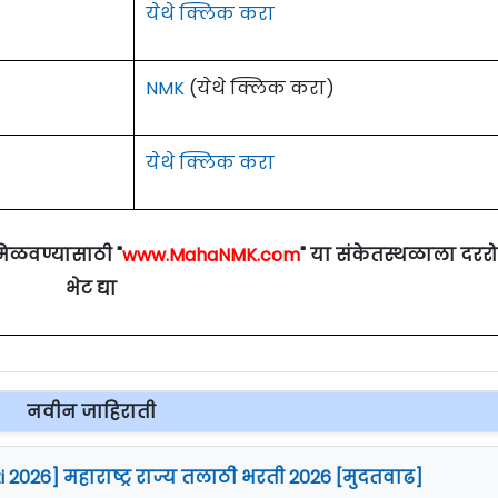
येथे क्लिक करा
NMK
(येथे क्लिक करा)
येथे क्लिक करा
मिळवण्यासाठी "
www.MahaNMK.com
" या संकेतस्थळाला दरर
भेट द्या
नवीन जाहिराती
i 2026] महाराष्ट्र राज्य तलाठी भरती 2026 [मुदतवाढ]