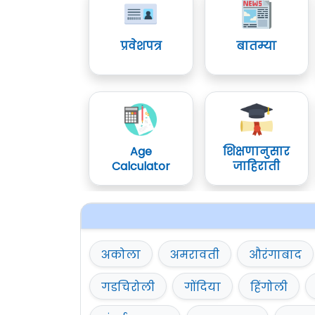
प्रवेशपत्र
बातम्या
Age
शिक्षणानुसार
Calculator
जाहिराती
अकोला
अमरावती
औरंगाबाद
गडचिरोली
गोंदिया
हिंगोली