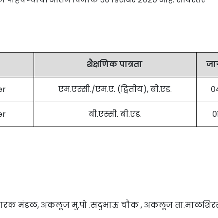
शैक्षणिक पात्रता
जा
er
एम.एस्सी./एम.ए. (द्वितीय), बी.एड.
०
er
बी.एस्सी. बी.एड.
०
 प्रसारक मंडळ, अकलूज मु.पो .सदुभाऊ चौक , अकलूज ता.माळशिर