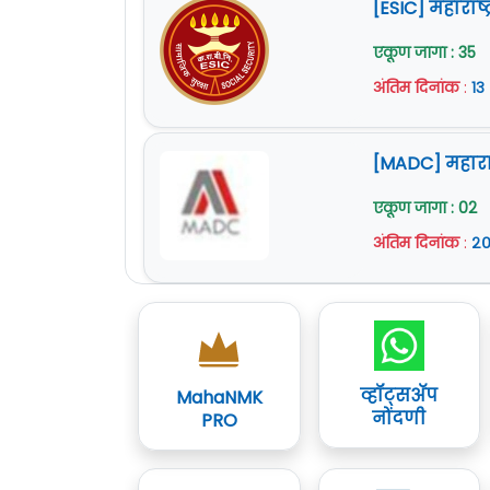
[ESIC] महाराष्
एकूण जागा : 35
अंतिम दिनांक
:
१३
[MADC] महारा
एकूण जागा : 02
अंतिम दिनांक
:
२०
व्हॉट्सॲप
MahaNMK
नोंदणी
PRO