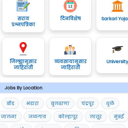
सराव
दिनविशेष
Sarkari Yoj
प्रश्नपत्रिका
जिल्ह्यानुसार
व्यवसायानुसार
Universit
जाहिराती
जाहिराती
Jobs By Location
बीड
भंडारा
बुलढाणा
चंद्रपूर
धुळे
जालना
जळगाव
कोल्हापूर
लातूर
मुंबई