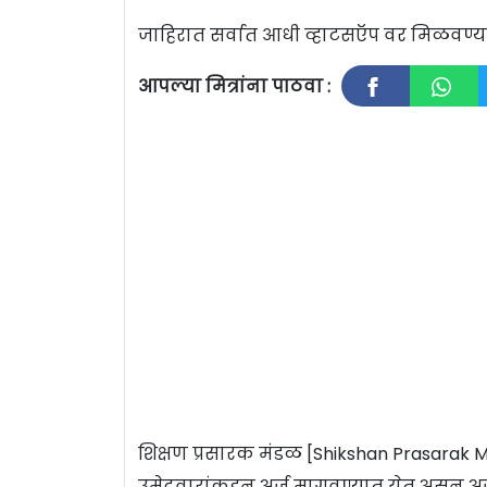
जाहिरात सर्वात आधी व्हाटसऍप वर मिळवण
आपल्या मित्रांना पाठवा :
शिक्षण प्रसारक मंडळ [Shikshan Prasarak Ma
उमेदवारांकडून अर्ज मागवण्यात येत असून अर्