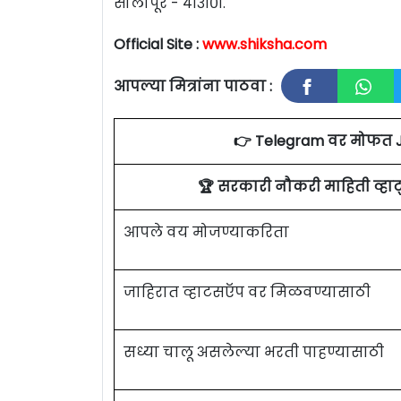
सोलापूर - ४१३१०१.
Official Site :
www.shiksha.com
आपल्या मित्रांना पाठवा :
👉 Telegram वर मोफत 
🏆 सरकारी नौकरी माहिती व्ह
आपले वय मोजण्याकरिता
जाहिरात व्हाटसऍप वर मिळवण्यासाठी
सध्या चालू असलेल्या भरती पाहण्यासाठी