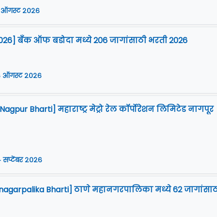
 ऑगस्ट २०२६
026] बँक ऑफ बडोदा मध्ये 206 जागांसाठी भरती 2026
 ऑगस्ट २०२६
gpur Bharti] महाराष्ट्र मेट्रो रेल कॉर्पोरेशन लिमिटेड नागपूर
 सप्टेंबर २०२६
agarpalika Bharti] ठाणे महानगरपालिका मध्ये 62 जागांसाठ