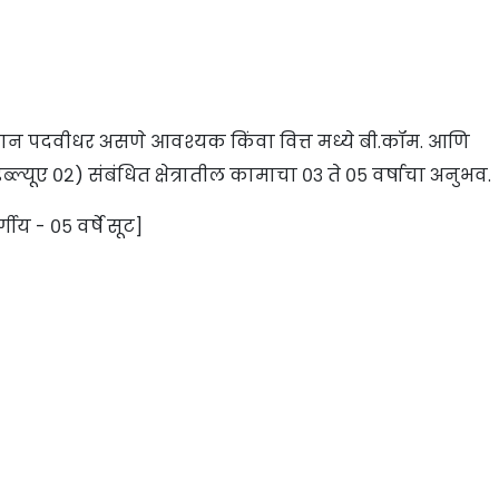
ान पदवीधर असणे आवश्यक किंवा वित्त मध्ये बी.कॉम. आणि
ूए ०२) संबंधित क्षेत्रातील कामाचा ०३ ते ०५ वर्षाचा अनुभव.
्गीय - ०५ वर्षे सूट]