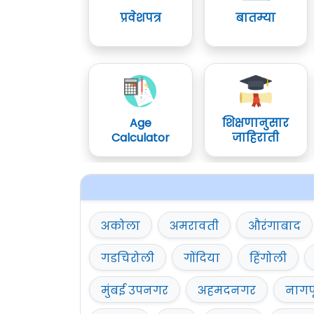
प्रवेशपत्र
बातम्या
Age
शिक्षणानुसार
Calculator
जाहिराती
अकोला
अमरावती
औरंगाबाद
गडचिरोली
गोंदिया
हिंगोली
मुंबई उपनगर
अहमदनगर
नागप