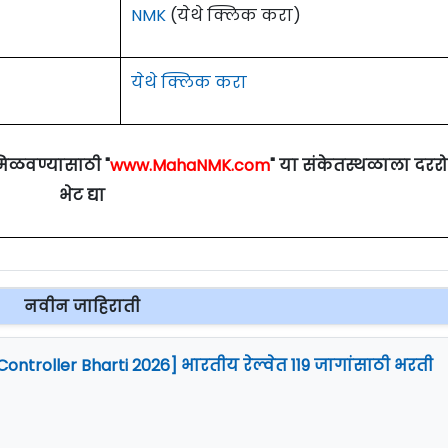
NMK
(येथे क्लिक करा)
येथे क्लिक करा
मिळवण्यासाठी "
www.MahaNMK.com
" या संकेतस्थळाला दरर
भेट द्या
नवीन जाहिराती
Controller Bharti 2026] भारतीय रेल्वेत 119 जागांसाठी भरती