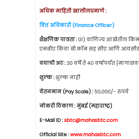
अधिक माहिती खालीलप्रमाणे :
वित्त अधिकारी (Finance Officer)
शैक्षणिक पात्रता :
०१) वाणिज्य शाखेतील किम
एमबीए किंवा बी.कॉम सह सीए आणि आयसीडब्ल्य
वयाची अट :
३० वर्षे ते ४० वर्षापर्यंत [मागासवर
शुल्क :
शुल्क नाही
वेतनमान (Pay Scale) :
५०,०००/- रुपये
नोकरी ठिकाण :
मुंबई (महाराष्ट्र)
E-Mail ID :
sbtc@mahasbtc.com
Official Site :
www.mahasbtc.com