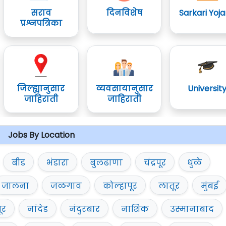
सराव
दिनविशेष
Sarkari Yoj
प्रश्नपत्रिका
जिल्ह्यानुसार
व्यवसायानुसार
Universit
जाहिराती
जाहिराती
Jobs By Location
बीड
भंडारा
बुलढाणा
चंद्रपूर
धुळे
जालना
जळगाव
कोल्हापूर
लातूर
मुंबई
ूर
नांदेड
नंदुरबार
नाशिक
उस्मानाबाद