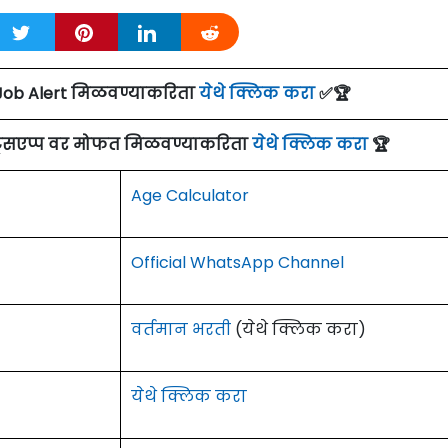
Job Alert मिळवण्याकरिता
येथे क्लिक करा
✅🏆
ाट्सएप्प वर मोफत मिळवण्याकरिता
येथे क्लिक करा
🏆
Age Calculator
Official WhatsApp Channel
वर्तमान भरती
(येथे क्लिक करा)
येथे क्लिक करा