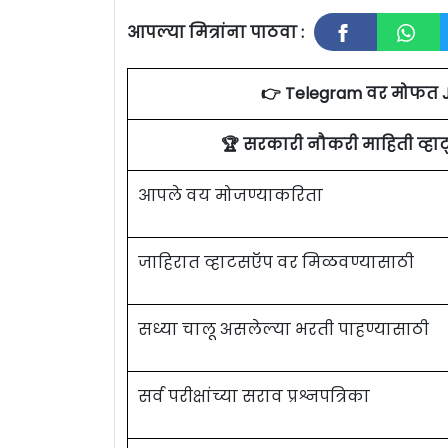
आपल्या मित्रांना पाठवा :
👉 Telegram वर मोफत 
🏆 सरकारी नौकरी माहिती व्ह
आपले वय मोजण्याकरिता
जाहिरात व्हाटसऍप वर मिळवण्यासाठी
सध्या चालू असलेल्या भरती पाहण्यासाठी
सर्व परीक्षांच्या सराव प्रश्नपत्रिका