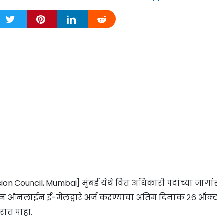
on Council, Mumbai] मुंबई येथे वित्त अधिकारी पदांच्या जागां
सून ऑनलाईन ई-मेलद्वारे अर्ज करण्याचा अंतिम दिनांक २६ ऑक्
रात पाहा.