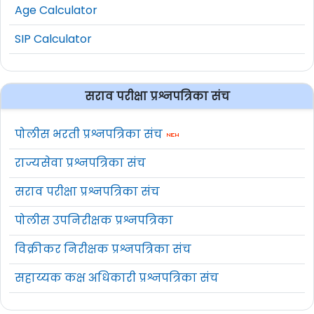
प्रमाणपत्र.
Age Calculator
SIP Calculator
परिचर सह
01) मान्यताप्राप्त
तंत्रज्ञ
विद्यापीठ/संस्थेतील
सराव परीक्षा प्रश्नपत्रिका संच
(बॉयलर) /
मॅट्रिक सह ITI (पूर्णवेळ)
Attendant
28 वर्षे
02) द्वितीय श्रेणी बॉयलर
पोलीस भरती प्रश्नपत्रिका संच
cum
परिचर सक्षमतेचे
Technician
राज्यसेवा प्रश्नपत्रिका संच
प्रमाणपत्र
(Boiler)
सराव परीक्षा प्रश्नपत्रिका संच
मायनिंग
मान्यताप्राप्त विद्यापीठ/
पोलीस उपनिरीक्षक प्रश्नपत्रिका
फोरमन /
संस्थेतील संबंधित
विक्रीकर निरीक्षक प्रश्नपत्रिका संच
28 वर्षे
Mining
विषयातील मॅट्रिक सह
सहाय्यक कक्ष अधिकारी प्रश्नपत्रिका संच
Foreman
03 वर्षाचा डिप्लोमा.