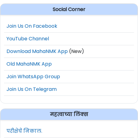
मान्यताप्राप्त विद्यापीठ/
Social Corner
सर्वेक्षक /
संस्थेतील संबंधित
28 वर्षे
Surveyor
विषयातील मॅट्रिक सह
Join Us On Facebook
03 वर्षाचा डिप्लोमा.
YouTube Channel
ऑपरेटर सह
Download MahaNMK App
(New)
तंत्रज्ञ
प्रशिक्षणार्थी
Old MahaNMK App
मान्यताप्राप्त विद्यापीठ/
[खाण] /
Join WhatsApp Group
संस्थेतील संबंधित
Operator
28 वर्षे
विषयातील मॅट्रिक सह 03
Join Us On Telegram
cum
वर्षाचा डिप्लोमा.
Technician
Trainee
महत्वाच्या लिंक्स
[Mining]
परीक्षेचे निकाल.
ऑपरेटर सह