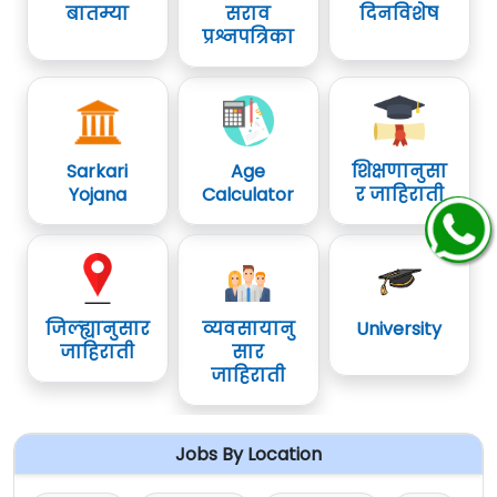
बातम्या
सराव
दिनविशेष
प्रश्नपत्रिका
Sarkari
Age
शिक्षणानुसा
Yojana
Calculator
र जाहिराती
जिल्ह्यानुसार
व्यवसायानु
University
जाहिराती
सार
जाहिराती
Jobs By Location