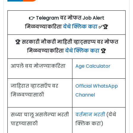
👉 Telegram वर मोफत Job Alert
मिळवण्याकरिता
येथे क्लिक करा
✅🏆
🏆 सरकारी नौकरी माहिती व्हाट्सएप्प वर मोफत
मिळवण्याकरिता
येथे क्लिक करा
🏆
आपले वय मोजण्याकरिता
Age Calculator
जाहिरात व्हाटसऍप वर
Official WhatsApp
मिळवण्यासाठी
Channel
सध्या चालू असलेल्या भरती
वर्तमान भरती
(येथे
पाहण्यासाठी
क्लिक करा)