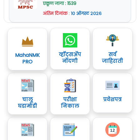
एकूण जागा : 1539
अंतिम दिनांक
:
१० ऑगस्ट २०२६
व्हॉट्सॲप
सर्व
MahaNMK
नोंदणी
जाहिराती
PRO
चालू
परीक्षा
प्रवेशपत्र
घडामोडी
निकाल