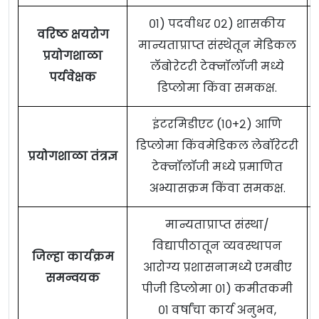
०१) पदवीधर ०२) शासकीय
वरिष्ठ क्षयरोग
मान्यताप्राप्त संस्थेतून मेडिकल
प्रयोगशाळा
लॅबोरेटरी टेक्नॉलॉजी मध्ये
पर्यवेक्षक
डिप्लोमा किंवा समकक्ष.
इंटरमिडीएट (१०+२) आणि
डिप्लोमा किंवमेडिकल लेबॉरेटरी
प्रयोगशाळा तंत्रज्ञ
टेक्नॉलॉजी मध्ये प्रमाणित
अभ्यासक्रम किंवा समकक्ष.
मान्यताप्राप्त संस्था/
विद्यापीठातून व्यवस्थापन
जिल्हा कार्यक्रम
आरोग्य प्रशासनामध्ये एमबीए
समन्वयक
पीजी डिप्लोमा ०१) कमीतकमी
०१ वर्षांचा कार्य अनुभव,