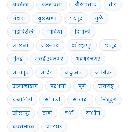
अकोला
अमरावती
औरंगाबाद
बीड
भंडारा
बुलढाणा
चंद्रपूर
धुळे
गडचिरोली
गोंदिया
हिंगोली
जालना
जळगाव
कोल्हापूर
लातूर
मुंबई
मुंबई उपनगर
अहमदनगर
नागपूर
नांदेड
नंदुरबार
नाशिक
उस्मानाबाद
परभणी
पुणे
रायगढ़
रत्नागिरी
सांगली
सातारा
सिंधुदुर्ग
सोलापूर
ठाणे
वर्धा
वाशीम
यवतमाळ
पालघर