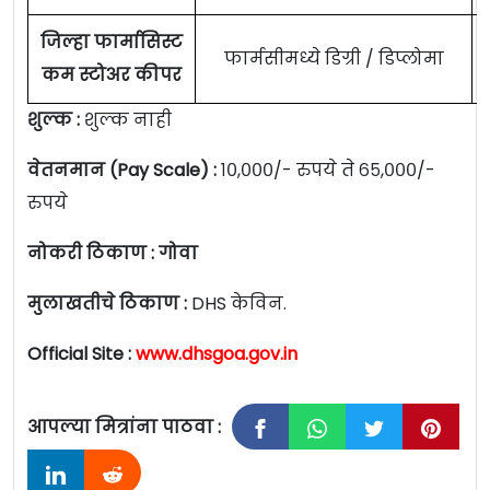
जिल्हा फार्मासिस्ट
फार्मसीमध्ये डिग्री / डिप्लोमा
कम स्टोअर कीपर
शुल्क :
शुल्क नाही
वेतनमान (Pay Scale) :
१०,०००/- रुपये ते ६५,०००/-
रुपये
नोकरी ठिकाण : गोवा
मुलाखतीचे ठिकाण :
DHS केविन.
Official Site :
www.dhsgoa.gov.in
आपल्या मित्रांना पाठवा :