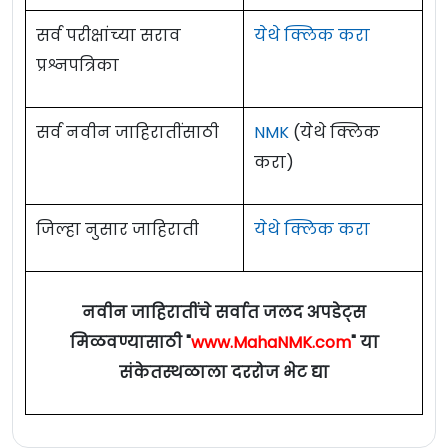
सर्व परीक्षांच्या सराव
येथे क्लिक करा
प्रश्नपत्रिका
सर्व नवीन जाहिरातींसाठी
NMK
(येथे क्लिक
करा)
जिल्हा नुसार जाहिराती
येथे क्लिक करा
नवीन जाहिरातींचे सर्वात जलद अपडेट्स
मिळवण्यासाठी "
www.MahaNMK.com
" या
संकेतस्थळाला दररोज भेट द्या