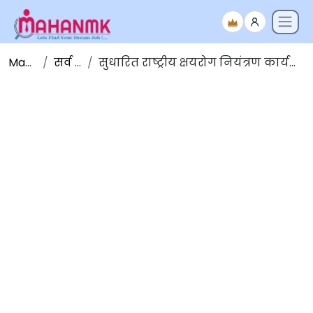
Maha NMK
सर्व जाहिराती
सुधारित राष्ट्रीय क्षयरोग नियंत्रण कार्यक्रम [RNTCP] गोवा येथे विविध पदांच्या १६ जागा