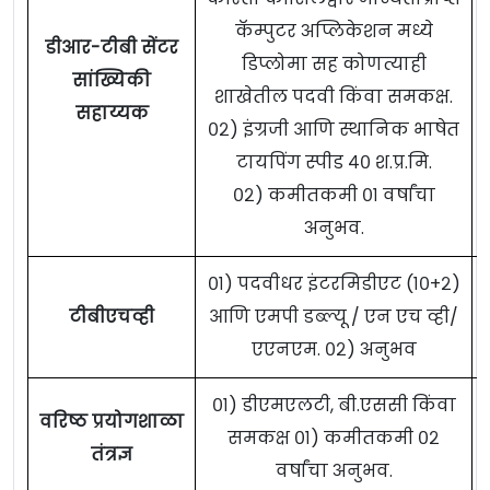
कॅम्पुटर अप्लिकेशन मध्ये
डीआर-टीबी सेंटर
डिप्लोमा सह कोणत्याही
सांख्यिकी
शाखेतील पदवी किंवा समकक्ष.
सहाय्यक
०२) इंग्रजी आणि स्थानिक भाषेत
टायपिंग स्पीड ४० श.प्र.मि.
०२) कमीतकमी ०१ वर्षांचा
अनुभव.
०१) पदवीधर इंटरमिडीएट (१०+२)
टीबीएचव्ही
आणि एमपी डब्ल्यू / एन एच व्ही/
एएनएम. ०२) अनुभव
०१) डीएमएलटी, बी.एससी किंवा
वरिष्ठ प्रयोगशाळा
समकक्ष ०१) कमीतकमी ०२
तंत्रज्ञ
वर्षांचा अनुभव.