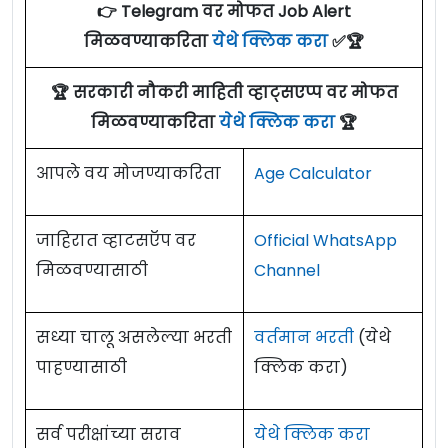
👉 Telegram वर मोफत Job Alert
मिळवण्याकरिता
येथे क्लिक करा
✅🏆
🏆 सरकारी नौकरी माहिती व्हाट्सएप्प वर मोफत
मिळवण्याकरिता
येथे क्लिक करा
🏆
आपले वय मोजण्याकरिता
Age Calculator
जाहिरात व्हाटसऍप वर
Official WhatsApp
मिळवण्यासाठी
Channel
सध्या चालू असलेल्या भरती
वर्तमान भरती
(येथे
पाहण्यासाठी
क्लिक करा)
सर्व परीक्षांच्या सराव
येथे क्लिक करा