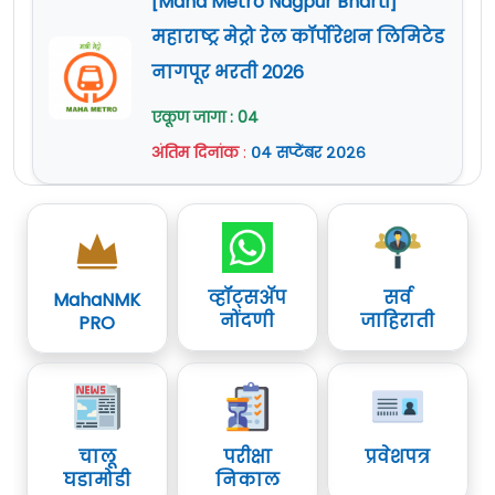
[Maha Metro Nagpur Bharti]
महाराष्ट्र मेट्रो रेल कॉर्पोरेशन लिमिटेड
नागपूर भरती 2026
एकूण जागा : 04
अंतिम दिनांक
:
०४ सप्टेंबर २०२६
व्हॉट्सॲप
सर्व
MahaNMK
नोंदणी
जाहिराती
PRO
चालू
परीक्षा
प्रवेशपत्र
घडामोडी
निकाल