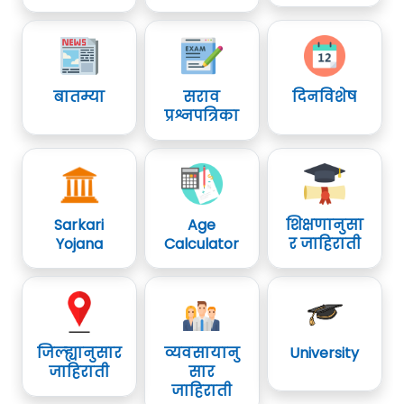
बातम्या
सराव
दिनविशेष
प्रश्नपत्रिका
Sarkari
Age
शिक्षणानुसा
Yojana
Calculator
र जाहिराती
जिल्ह्यानुसार
व्यवसायानु
University
जाहिराती
सार
जाहिराती