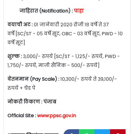
जाहिरात (Notification) :
पाहा
वयाची अट :
०१ जानेवारी २०२० रोजी १८ वर्षे ते ३७
वर्षे [SC/ST - ०५ वर्षे सूट, OBC - ०३ वर्षे सूट, PWD - १०
वर्षे सूट]
शुल्क :
३,०००/- रुपये [SC/ST - १,१२५/- रुपये, PWD -
१,७५०/- रुपये, माजी सैनिक - ५००/- रुपये]
वेतनमान (Pay Scale) :
१०,३००/- रुपये ते ३९,१००/-
रुपये + ग्रेड पे
नोकरी ठिकाण :
पंजाब
Official Site :
www:ppsc.gov.in