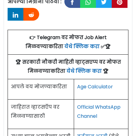
आपल्या मित्रांना पाठवा :
👉 Telegram वर मोफत Job Alert
मिळवण्याकरिता
येथे क्लिक करा
✅🏆
🏆 सरकारी नौकरी माहिती व्हाट्सएप्प वर मोफत
मिळवण्याकरिता
येथे क्लिक करा
🏆
आपले वय मोजण्याकरिता
Age Calculator
जाहिरात व्हाटसऍप वर
Official WhatsApp
मिळवण्यासाठी
Channel