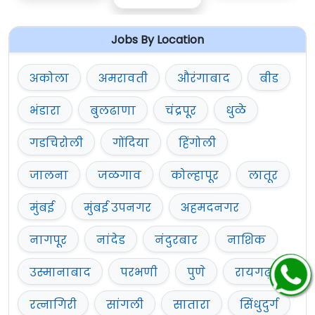
Jobs By Location
अकोला
अमरावती
औरंगाबाद
बीड
भंडारा
बुलढाणा
चंद्रपूर
धुळे
गडचिरोली
गोंदिया
हिंगोली
जालना
जळगाव
कोल्हापूर
लातूर
मुंबई
मुंबई उपनगर
अहमदनगर
नागपूर
नांदेड
नंदुरबार
नाशिक
उस्मानाबाद
परभणी
पुणे
रायगढ़
रत्नागिरी
सांगली
सातारा
सिंधुदुर्ग