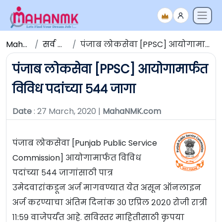
Maha NMK
सर्व जाहिराती
पंजाब लोकसेवा [PPSC] आयोगामार्फत विविध पदांच्या ५४४ जागा
पंजाब लोकसेवा [PPSC] आयोगामार्फत
विविध पदांच्या ५४४ जागा
Date
: 27 March, 2020 |
MahaNMK.com
पंजाब लोकसेवा [Punjab Public Service
Commission] आयोगामार्फत विविध
पदांच्या ५४४ जागांसाठी पात्र
उमेदवारांकडून अर्ज मागवण्यात येत असून ऑनलाइन
अर्ज करण्याचा अंतिम दिनांक ३० एप्रिल २०२० रोजी रात्री
११:५९ वाजेपर्यंत आहे. सविस्तर माहितीसाठी कृपया