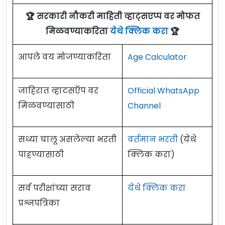
🏆 सरकारी नौकरी माहिती व्हाट्सएप्प वर मोफत
मिळवण्याकरिता
येथे क्लिक करा
🏆
आपले वय मोजण्याकरिता
Age Calculator
जाहिरात व्हाटसऍप वर
Official WhatsApp
मिळवण्यासाठी
Channel
सध्या चालू असलेल्या भरती
वर्तमान भरती
(येथे
पाहण्यासाठी
क्लिक करा)
सर्व परीक्षांच्या सराव
येथे क्लिक करा
प्रश्नपत्रिका