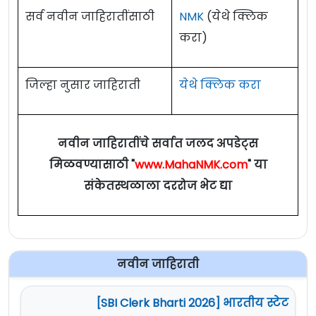
सर्व नवीन जाहिरातींसाठी
NMK
(येथे क्लिक
करा)
जिल्हा नुसार जाहिराती
येथे क्लिक करा
नवीन जाहिरातींचे सर्वात जलद अपडेट्स
मिळवण्यासाठी "
www.MahaNMK.com
" या
संकेतस्थळाला दररोज भेट द्या
नवीन जाहिराती
[SBI Clerk Bharti 2026] भारतीय स्टेट