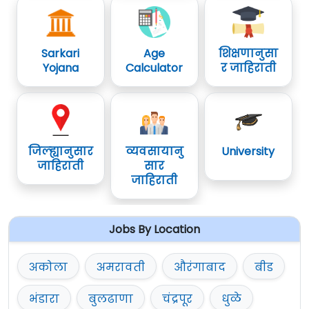
Sarkari
Age
शिक्षणानुसा
Yojana
Calculator
र जाहिराती
जिल्ह्यानुसार
व्यवसायानु
University
जाहिराती
सार
जाहिराती
Jobs By Location
अकोला
अमरावती
औरंगाबाद
बीड
भंडारा
बुलढाणा
चंद्रपूर
धुळे