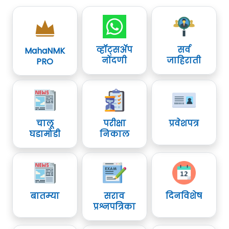
व्हॉट्सॲप
सर्व
MahaNMK
नोंदणी
जाहिराती
PRO
चालू
परीक्षा
प्रवेशपत्र
घडामोडी
निकाल
बातम्या
सराव
दिनविशेष
प्रश्नपत्रिका