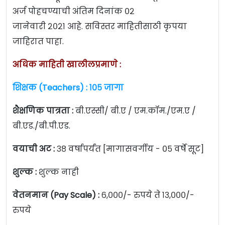
अर्ज पोहचण्याची अंतिम दिनांक ०२
जानेवारी २०२१ आहे. सविस्तर माहितीसाठी कृपया
जाहिरात पाहा.
अधिक माहिती खालीलप्रमाणे :
शिक्षक (Teachers) : १०५ जागा
शैक्षणिक पात्रता :
बी.एस्सी/ बी.ए / एम.कॉम./एम.ए /
बी.एड./बी.पी.एड.
वयाची अट :
३८ वर्षापर्यंत [मागासवर्गीय - ०५ वर्षे सूट]
शुल्क :
शुल्क नाही
वेतनमान (Pay Scale) :
६,०००/- रुपये ते १३,०००/-
रुपये