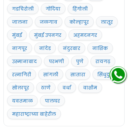
गडचिरोली
गोंदिया
हिंगोली
जालना
जळगाव
कोल्हापूर
लातूर
मुंबई
मुंबई उपनगर
अहमदनगर
नागपूर
नांदेड
नंदुरबार
नाशिक
उस्मानाबाद
परभणी
पुणे
रायगढ़
रत्नागिरी
सांगली
सातारा
सिंधुदुर्ग
सोलापूर
ठाणे
वर्धा
वाशीम
यवतमाळ
पालघर
महाराष्ट्राच्या बाहेरील