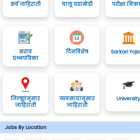
सर्व जाहिराती
चालू घडामोडी
परीक्षा निक
सराव
दिनविशेष
Sarkari Yoj
प्रश्नपत्रिका
जिल्ह्यानुसार
व्यवसायानुसार
Universit
जाहिराती
जाहिराती
Jobs By Location