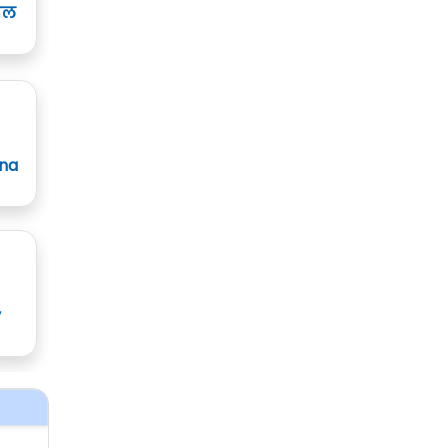
ाल
ana
y