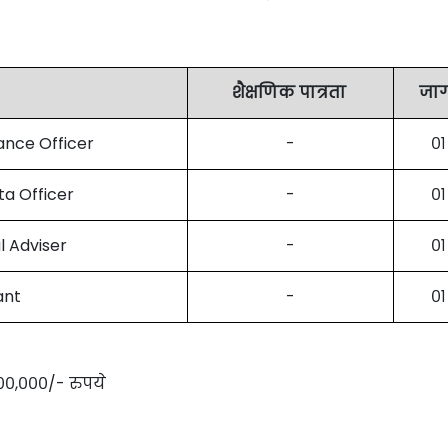
शैक्षणिक पात्रता
जा
ance Officer
-
०१
ta Officer
-
०१
l Adviser
-
०१
ant
-
०१
,००,०००/- रुपये