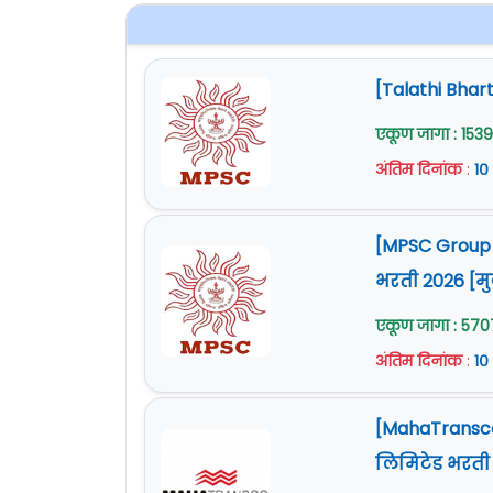
[Talathi Bhart
एकूण जागा : 1539
अंतिम दिनांक
:
१०
[MPSC Group C
भरती 2026 [म
एकूण जागा : 570
अंतिम दिनांक
:
१०
[MahaTransco B
लिमिटेड भरती