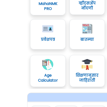
व्हॉट्सॲप
MahaNMK
नोंदणी
PRO
प्रवेशपत्र
बातम्या
Age
शिक्षणानुसार
Calculator
जाहिराती