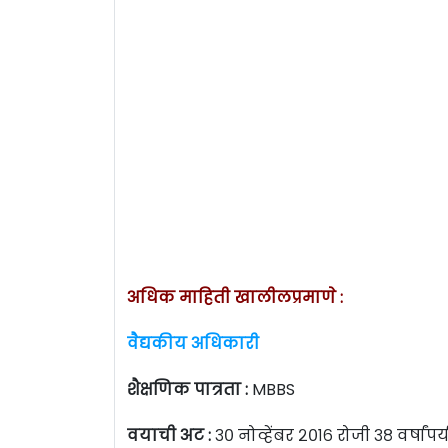
अधिक माहिती खालीलप्रमाणे :
वैद्यकीय अधिकारी
शैक्षणिक पात्रता :
MBBS
वयाची अट :
३० नोव्हेंबर २०१६ रोजी ३८ वर्षांपर्