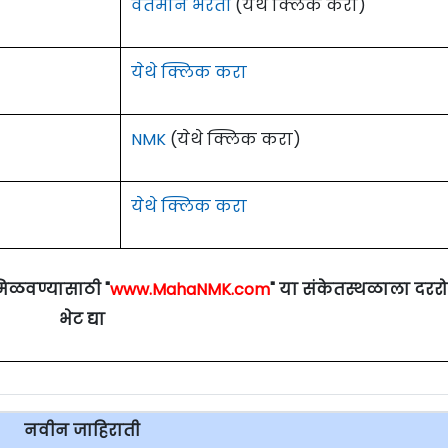
वर्तमान भरती
(येथे क्लिक करा)
येथे क्लिक करा
NMK
(येथे क्लिक करा)
येथे क्लिक करा
मिळवण्यासाठी "
www.MahaNMK.com
" या संकेतस्थळाला दरर
भेट द्या
नवीन जाहिराती