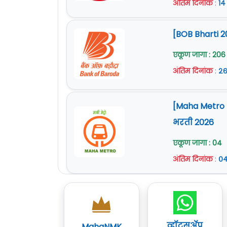
अंतिम दिनांक
:
१४
[BOB Bharti 2
एकूण जागा : 206
अंतिम दिनांक
:
२६
[Maha Metro Na
भरती 2026
एकूण जागा : 04
अंतिम दिनांक
:
०४
व्हॉट्सॲप
MahaNMK