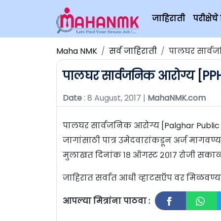
जाहिराती
परीक्षे
Maha NMK
सर्व जाहिराती
पालघर सार्वज
पालघर सार्वजनिक आरोग्य [PPHD
Date
: 8 August, 2017 |
MahaNMK.com
पालघर सार्वजनिक आरोग्य [Palghar Public 
जागांसाठी पात्र उमेदवारांकडून अर्ज मागवण्
मुलाखत दिनांक १८ ऑगस्ट २०१७ रोजी सकाळी
जाहिरात सर्वात आधी व्हाटसऍप वर मिळवण
आपल्या मित्रांना पाठवा :