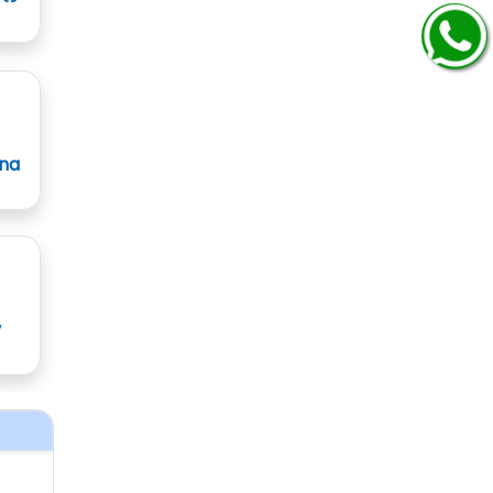
ana
y