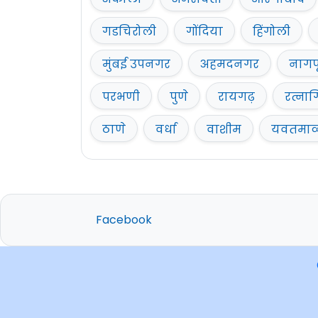
गडचिरोली
गोंदिया
हिंगोली
मुंबई उपनगर
अहमदनगर
नागप
परभणी
पुणे
रायगढ़
रत्नाग
ठाणे
वर्धा
वाशीम
यवतमा
Facebook