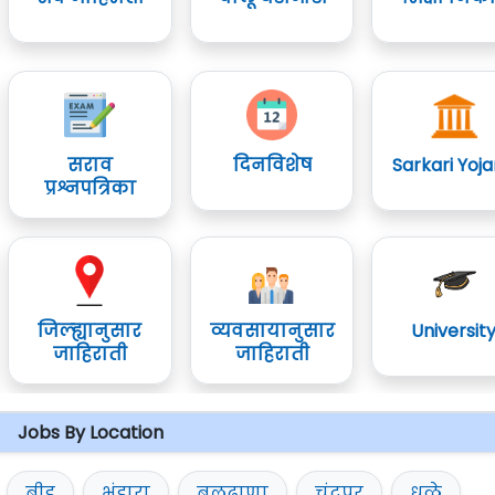
सराव
दिनविशेष
Sarkari Yoj
प्रश्नपत्रिका
जिल्ह्यानुसार
व्यवसायानुसार
Universit
जाहिराती
जाहिराती
Jobs By Location
बीड
भंडारा
बुलढाणा
चंद्रपूर
धुळे