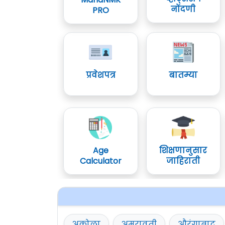
नोंदणी
PRO
प्रवेशपत्र
बातम्या
Age
शिक्षणानुसार
Calculator
जाहिराती
अकोला
अमरावती
औरंगाबाद