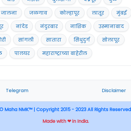
जालना
जळगाव
कोल्हापूर
लातूर
मुंबई
ूर
नांदेड
नंदुरबार
नाशिक
उस्मानाबाद
िरी
सांगली
सातारा
सिंधुदुर्ग
सोलापूर
ळ
पालघर
महाराष्ट्राच्या बाहेरील
Telegram
Disclaimer
© Maha NMK™ | Copyright 2015 - 2023 All Rights Reserved
Made with ❤ in India.