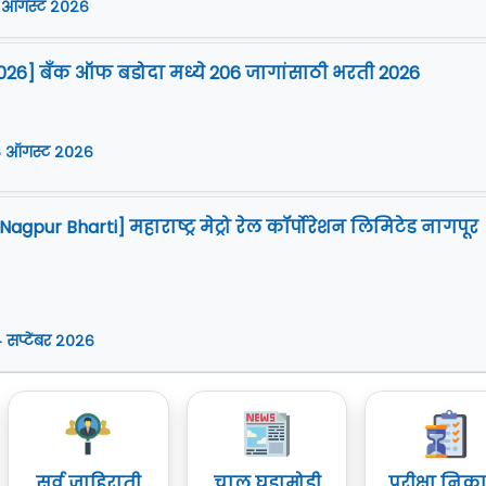
 ऑगस्ट २०२६
026] बँक ऑफ बडोदा मध्ये 206 जागांसाठी भरती 2026
 ऑगस्ट २०२६
gpur Bharti] महाराष्ट्र मेट्रो रेल कॉर्पोरेशन लिमिटेड नागपूर
 सप्टेंबर २०२६
सर्व जाहिराती
चालू घडामोडी
परीक्षा निक