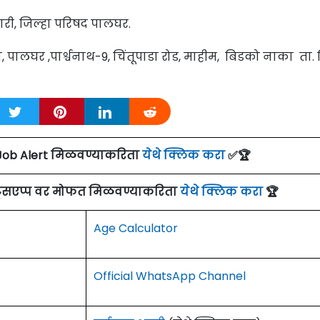
री, जिल्हा परिषद पालघर.
 पालघर ,पार्श्वनाथ-9, चिंतूपाडा रोड, माहीम, बिडको नाका ता. 
Job Alert मिळवण्याकरिता
येथे क्लिक करा
✅🏆
ाट्सएप्प वर मोफत मिळवण्याकरिता
येथे क्लिक करा
🏆
Age Calculator
Official WhatsApp Channel