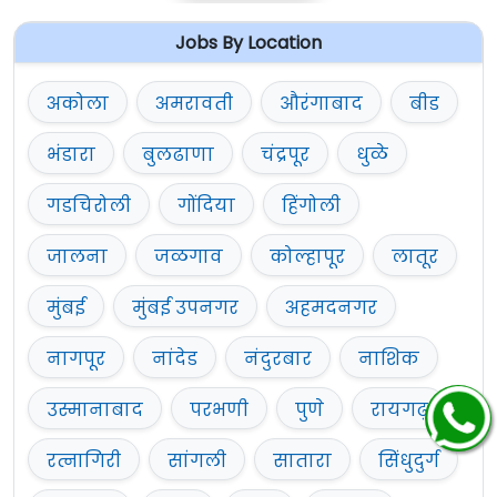
Jobs By Location
अकोला
अमरावती
औरंगाबाद
बीड
भंडारा
बुलढाणा
चंद्रपूर
धुळे
गडचिरोली
गोंदिया
हिंगोली
जालना
जळगाव
कोल्हापूर
लातूर
मुंबई
मुंबई उपनगर
अहमदनगर
नागपूर
नांदेड
नंदुरबार
नाशिक
उस्मानाबाद
परभणी
पुणे
रायगढ़
रत्नागिरी
सांगली
सातारा
सिंधुदुर्ग