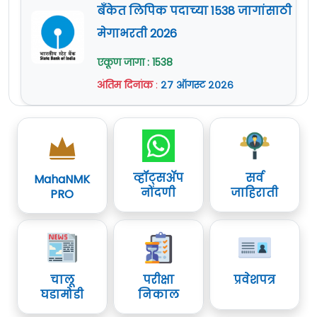
बँकेत लिपिक पदाच्या 1538 जागांसाठी
मेगाभरती 2026
एकूण जागा : 1538
अंतिम दिनांक
:
२७ ऑगस्ट २०२६
व्हॉट्सॲप
सर्व
MahaNMK
नोंदणी
जाहिराती
PRO
चालू
परीक्षा
प्रवेशपत्र
घडामोडी
निकाल