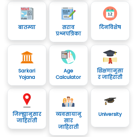
बातम्या
सराव
दिनविशेष
प्रश्नपत्रिका
Sarkari
Age
शिक्षणानुसा
Yojana
Calculator
र जाहिराती
जिल्ह्यानुसार
व्यवसायानु
University
जाहिराती
सार
जाहिराती