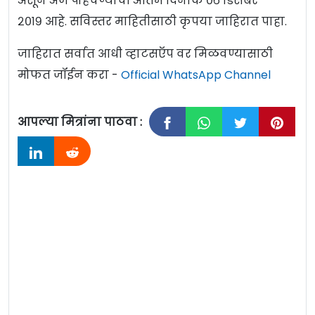
असून अर्ज पोहचण्याची अंतिम दिनांक ०६ डिसेंबर
२०१९ आहे. सविस्तर माहितीसाठी कृपया जाहिरात पाहा.
जाहिरात सर्वात आधी व्हाटसऍप वर मिळवण्यासाठी
मोफत जॉईन करा -
Official WhatsApp Channel
आपल्या मित्रांना पाठवा :