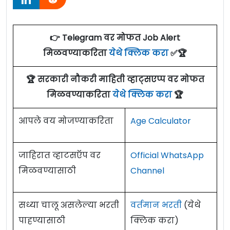
👉 Telegram वर मोफत Job Alert
मिळवण्याकरिता
येथे क्लिक करा
✅🏆
🏆 सरकारी नौकरी माहिती व्हाट्सएप्प वर मोफत
मिळवण्याकरिता
येथे क्लिक करा
🏆
आपले वय मोजण्याकरिता
Age Calculator
जाहिरात व्हाटसऍप वर
Official WhatsApp
मिळवण्यासाठी
Channel
सध्या चालू असलेल्या भरती
वर्तमान भरती
(येथे
पाहण्यासाठी
क्लिक करा)