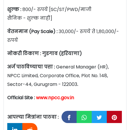
शुल्क :
८००/- रुपये [SC/ST/PWD/माजी
सैनिक - शुल्क नाही]
वेतनमान (Pay Scale) :
३०,०००/- रुपये ते १,८०,०००/-
रुपये
नोकरी ठिकाण : गुडगाव (हरियाणा)
अर्ज पाठविण्याचा पत्ता :
General Manager (HR),
NPCC Limited, Corporate Office, Plot No. 148,
Sector-44, Gurugram - 122003
.
Official Site :
www.npcc.gov.in
आपल्या मित्रांना पाठवा :