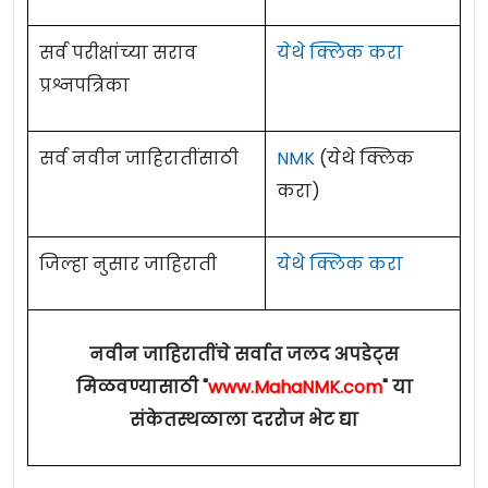
सर्व परीक्षांच्या सराव
येथे क्लिक करा
प्रश्नपत्रिका
सर्व नवीन जाहिरातींसाठी
NMK
(येथे क्लिक
करा)
जिल्हा नुसार जाहिराती
येथे क्लिक करा
नवीन जाहिरातींचे सर्वात जलद अपडेट्स
मिळवण्यासाठी "
www.MahaNMK.com
" या
संकेतस्थळाला दररोज भेट द्या