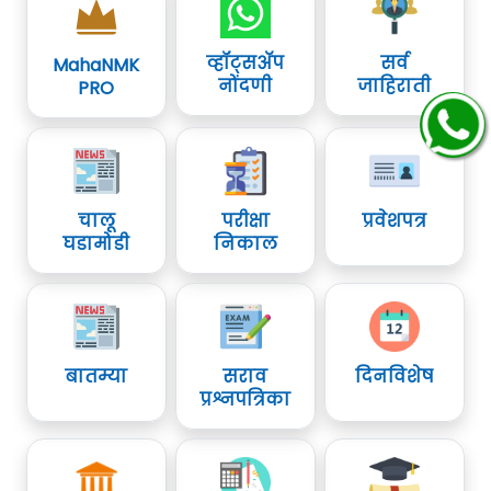
व्हॉट्सॲप
सर्व
MahaNMK
नोंदणी
जाहिराती
PRO
चालू
परीक्षा
प्रवेशपत्र
घडामोडी
निकाल
बातम्या
सराव
दिनविशेष
प्रश्नपत्रिका