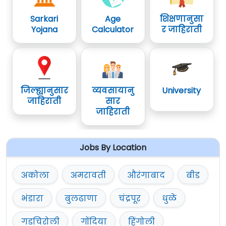
Sarkari
Age
शिक्षणानुसा
Yojana
Calculator
र जाहिराती
जिल्ह्यानुसार
व्यवसायानु
University
जाहिराती
सार
जाहिराती
Jobs By Location
अकोला
अमरावती
औरंगाबाद
बीड
भंडारा
बुलढाणा
चंद्रपूर
धुळे
गडचिरोली
गोंदिया
हिंगोली