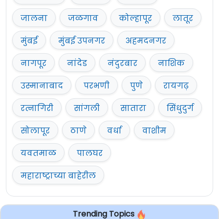
जालना
जळगाव
कोल्हापूर
लातूर
मुंबई
मुंबई उपनगर
अहमदनगर
नागपूर
नांदेड
नंदुरबार
नाशिक
उस्मानाबाद
परभणी
पुणे
रायगढ़
रत्नागिरी
सांगली
सातारा
सिंधुदुर्ग
सोलापूर
ठाणे
वर्धा
वाशीम
यवतमाळ
पालघर
महाराष्ट्राच्या बाहेरील
Trending Topics