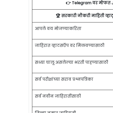
👉 Telegram वर मोफत 
🏆 सरकारी नौकरी माहिती व्ह
आपले वय मोजण्याकरिता
जाहिरात व्हाटसऍप वर मिळवण्यासाठी
सध्या चालू असलेल्या भरती पाहण्यासाठी
सर्व परीक्षांच्या सराव प्रश्नपत्रिका
सर्व नवीन जाहिरातींसाठी