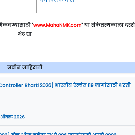
येथे क्लिक करा
मिळवण्यासाठी "
www.MahaNMK.com
" या संकेतस्थळाला दरर
भेट द्या
नवीन जाहिराती
Controller Bharti 2026] भारतीय रेल्वेत 119 जागांसाठी भरती
 ऑगस्ट २०२६