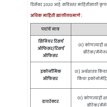
डिसेंबर २०२० आहे. सविस्तर माहितीसाठी कृप
अधिक माहिती खालीलप्रमाणे :
पदांचे नाव
सिनियर रिसर्च
०१) कोणत्याही श
ऑफिसर/रिसर्च
बीटेक/मॅनेजमे
ऑफिसर
इकोनॉमिक
०१) अर्थशास्त्र किं
ऑफिसर
किंवा इकोनोमेट्रि
०१) कोणत्याही श
डायरेक्टर
बीटेक/मॅनेज