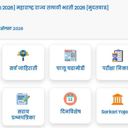
i 2026] महाराष्ट्र राज्य तलाठी भरती 2026 [मुदतवाढ]
 ऑगस्ट २०२६
सर्व जाहिराती
चालू घडामोडी
परीक्षा निक
सराव
दिनविशेष
Sarkari Yoj
प्रश्नपत्रिका