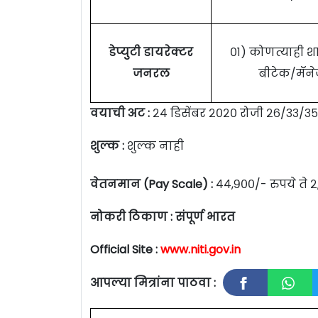
डेप्युटी डायरेक्टर
०१) कोणत्याही श
जनरल
बीटेक/मॅनेज
वयाची अट :
२४ डिसेंबर २०२० रोजी २६/३३/३५ 
शुल्क :
शुल्क नाही
वेतनमान (Pay Scale) :
४४,९००/- रुपये ते 
नोकरी ठिकाण :
संपूर्ण भारत
Official Site :
www.niti.gov.in
आपल्या मित्रांना पाठवा :