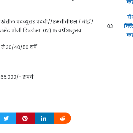
कर
ये
ाखेतील पदव्युत्तर पदवी//एमबीबीएस / बीई /
०३
क्ल
मेंट पीजी डिप्लोमा ०२) १५ वर्षे अनुभव
कर
ते ३०/४०/५० वर्षे
२,६५,०००/- रुपये