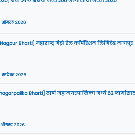
026] बँक ऑफ बडोदा मध्ये 206 जागांसाठी भरती 2026
 ऑगस्ट २०२६
gpur Bharti] महाराष्ट्र मेट्रो रेल कॉर्पोरेशन लिमिटेड नागपूर
 सप्टेंबर २०२६
agarpalika Bharti] ठाणे महानगरपालिका मध्ये 62 जागांसाठ
 ऑगस्ट २०२६