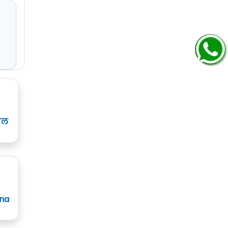
ाल
ana