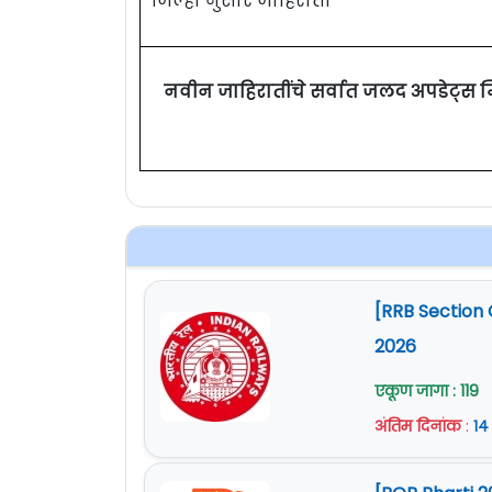
जिल्हा नुसार जाहिराती
नवीन जाहिरातींचे सर्वात जलद अपडेट्स 
[RRB Section 
2026
एकूण जागा : 119
अंतिम दिनांक
:
१४