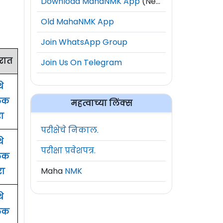
Download MahaNMK App
(New)
Old MahaNMK App
Join WhatsApp Group
रात
Join Us On Telegram
थे
िक
महत्वाच्या लिंक्स
ा
परीक्षेचे निकाल.
थे
परीक्षा प्रवेशपत्र.
िक
Maha
NMK
ा
थे
िक