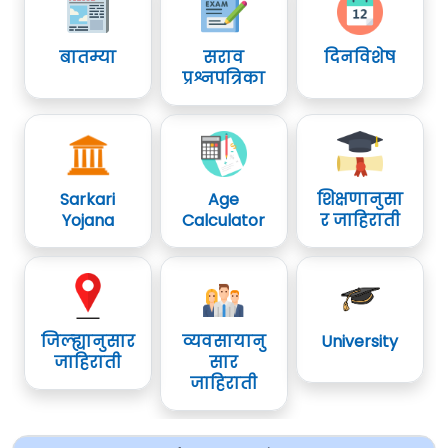
बातम्या
सराव
दिनविशेष
प्रश्नपत्रिका
Sarkari
Age
शिक्षणानुसा
Yojana
Calculator
र जाहिराती
जिल्ह्यानुसार
व्यवसायानु
University
जाहिराती
सार
जाहिराती