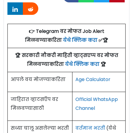
👉 Telegram वर मोफत Job Alert
मिळवण्याकरिता
येथे क्लिक करा
✅🏆
🏆 सरकारी नौकरी माहिती व्हाट्सएप्प वर मोफत
मिळवण्याकरिता
येथे क्लिक करा
🏆
आपले वय मोजण्याकरिता
Age Calculator
जाहिरात व्हाटसऍप वर
Official WhatsApp
मिळवण्यासाठी
Channel
सध्या चालू असलेल्या भरती
वर्तमान भरती
(येथे