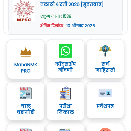
तलाठी भरती 2026 [मुदतवाढ]
एकूण जागा : 1539
अंतिम दिनांक
:
१० ऑगस्ट २०२६
व्हॉट्सॲप
सर्व
MahaNMK
नोंदणी
जाहिराती
PRO
चालू
परीक्षा
प्रवेशपत्र
घडामोडी
निकाल