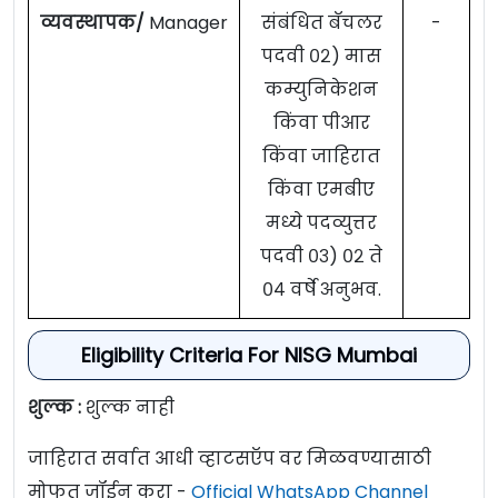
व्यवस्थापक/
Manager
संबंधित बॅचलर
-
पदवी ०२) मास
कम्युनिकेशन
किंवा पीआर
किंवा जाहिरात
किंवा एमबीए
मध्ये पदव्युत्तर
पदवी ०३) ०२ ते
०४ वर्षे अनुभव.
Eligibility Criteria For NISG Mumbai
शुल्क :
शुल्क नाही
जाहिरात सर्वात आधी व्हाटसऍप वर मिळवण्यासाठी
मोफत जॉईन करा -
Official WhatsApp Channel