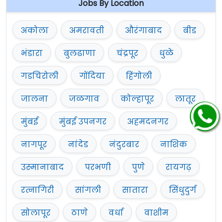
Jobs By Location
अकोला
अमरावती
औरंगाबाद
बीड
भंडारा
बुलढाणा
चंद्रपूर
धुळे
गडचिरोली
गोंदिया
हिंगोली
जालना
जळगाव
कोल्हापूर
लातूर
मुंबई
मुंबई उपनगर
अहमदनगर
नागपूर
नांदेड
नंदुरबार
नाशिक
उस्मानाबाद
परभणी
पुणे
रायगढ़
रत्नागिरी
सांगली
सातारा
सिंधुदुर्ग
सोलापूर
ठाणे
वर्धा
वाशीम