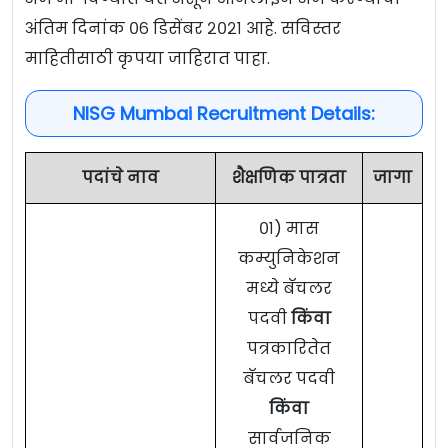
अंतिम दिनांक ०६ डिसेंबर २०२१ आहे. सविस्तर
माहितीसाठी कृपया जाहिरात पाहा.
NISG Mumbai Recruitment Details:
पदांचे नाव
शैक्षणिक पात्रता
जागा
०१) मास
कम्युनिकेशन
मध्ये बॅचलर
पदवी
किंवा
पत्रकारितेत
बॅचलर पदवी
किंवा
सार्वजनिक