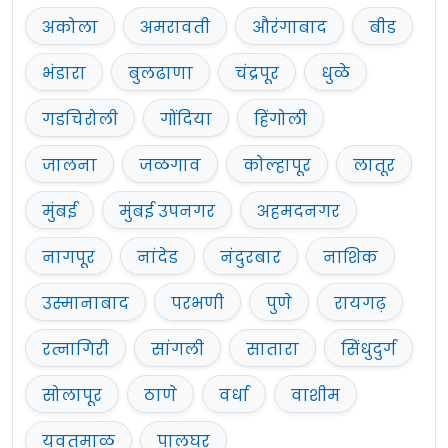
अकोला
अमरावती
औरंगाबाद
बीड
भंडारा
बुलढाणा
चंद्रपूर
धुळे
गडचिरोली
गोंदिया
हिंगोली
जालना
जळगाव
कोल्हापूर
लातूर
मुंबई
मुंबई उपनगर
अहमदनगर
नागपूर
नांदेड
नंदुरबार
नाशिक
उस्मानाबाद
परभणी
पुणे
रायगढ़
रत्नागिरी
सांगली
सातारा
सिंधुदुर्ग
सोलापूर
ठाणे
वर्धा
वाशीम
यवतमाळ
पालघर