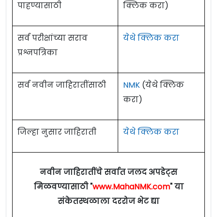
पाहण्यासाठी
क्लिक करा)
सर्व परीक्षांच्या सराव
येथे क्लिक करा
प्रश्नपत्रिका
सर्व नवीन जाहिरातींसाठी
NMK
(येथे क्लिक
करा)
जिल्हा नुसार जाहिराती
येथे क्लिक करा
नवीन जाहिरातींचे सर्वात जलद अपडेट्स
मिळवण्यासाठी "
www.MahaNMK.com
" या
संकेतस्थळाला दररोज भेट द्या