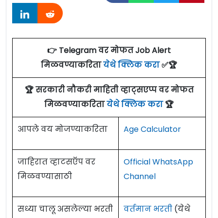
👉 Telegram वर मोफत Job Alert
मिळवण्याकरिता
येथे क्लिक करा
✅🏆
🏆 सरकारी नौकरी माहिती व्हाट्सएप्प वर मोफत
मिळवण्याकरिता
येथे क्लिक करा
🏆
आपले वय मोजण्याकरिता
Age Calculator
जाहिरात व्हाटसऍप वर
Official WhatsApp
मिळवण्यासाठी
Channel
सध्या चालू असलेल्या भरती
वर्तमान भरती
(येथे