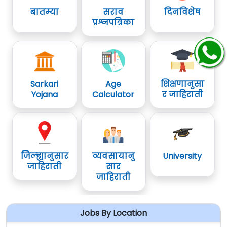
बातम्या
सराव
दिनविशेष
प्रश्नपत्रिका
Sarkari
Age
शिक्षणानुसा
Yojana
Calculator
र जाहिराती
जिल्ह्यानुसार
व्यवसायानु
University
जाहिराती
सार
जाहिराती
Jobs By Location