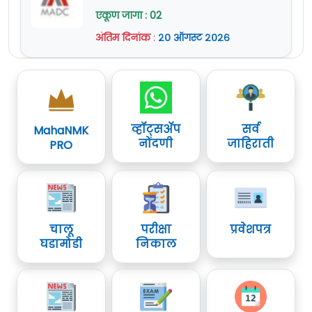
एकूण जागा : 02
अंतिम दिनांक
:
२० ऑगस्ट २०२६
व्हॉट्सॲप
सर्व
MahaNMK
नोंदणी
जाहिराती
PRO
चालू
परीक्षा
प्रवेशपत्र
घडामोडी
निकाल