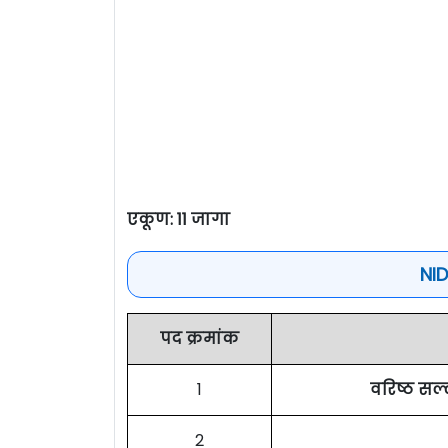
एकूण: 11 जागा
NI
पद क्रमांक
1
वरिष्ठ सल
2