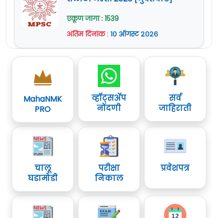
तलाठी भरती 2026 [मुदतवाढ]
एकूण जागा : 1539
अंतिम दिनांक
:
१० ऑगस्ट २०२६
व्हॉट्सॲप
सर्व
MahaNMK
नोंदणी
जाहिराती
PRO
चालू
परीक्षा
प्रवेशपत्र
घडामोडी
निकाल