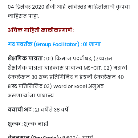
०४ डिसेंबर २०२० रोजी आहे. सविस्तर माहितीसाठी कृपया
जाहिरात पाहा.
अधिक माहिती खालीलप्रमाणे :
गट प्रवर्तक (Group Facilitator) : ०१ जागा
शैक्षणिक पात्रता :
०१) किमान पदवीधर, (उच्चतम
शैक्षणिक पात्रता धारकास प्राधान्य MS-CIT, ०२) मराठी
टंकलेखन ३० शब्द प्रतिमिनिट व इंग्रजी टंकलेखन ४०
शब्द प्रतिमिनिट ०३) Word or Excel अनुभव
असणाऱ्यांना प्राधान्य.
वयाची अट :
२१ वर्षे ते ३८ वर्षे
शुल्क :
शुल्क नाही