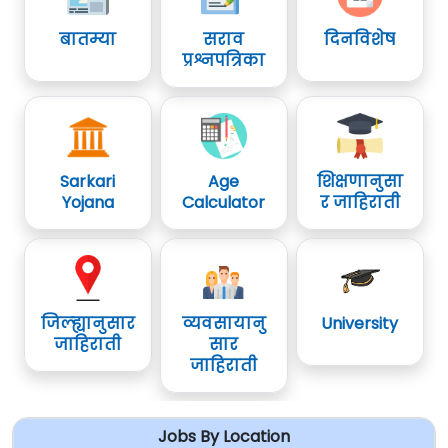
बातम्या
सराव
दिनविशेष
प्रश्नपत्रिका
Sarkari
Age
शिक्षणानुसा
Yojana
Calculator
र जाहिराती
जिल्ह्यानुसार
व्यवसायानु
University
जाहिराती
सार
जाहिराती
Jobs By Location