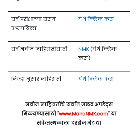
पाहण्यासाठी
क्लिक करा)
सर्व परीक्षांच्या सराव
येथे क्लिक करा
प्रश्नपत्रिका
सर्व नवीन जाहिरातींसाठी
NMK
(येथे क्लिक
करा)
जिल्हा नुसार जाहिराती
येथे क्लिक करा
नवीन जाहिरातींचे सर्वात जलद अपडेट्स
मिळवण्यासाठी "
www.MahaNMK.com
" या
संकेतस्थळाला दररोज भेट द्या