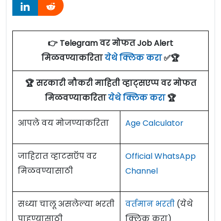
👉 Telegram वर मोफत Job Alert
मिळवण्याकरिता
येथे क्लिक करा
✅🏆
🏆 सरकारी नौकरी माहिती व्हाट्सएप्प वर मोफत
मिळवण्याकरिता
येथे क्लिक करा
🏆
आपले वय मोजण्याकरिता
Age Calculator
जाहिरात व्हाटसऍप वर
Official WhatsApp
मिळवण्यासाठी
Channel
सध्या चालू असलेल्या भरती
वर्तमान भरती
(येथे