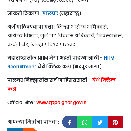
वेतनमान (Pay Scale) :
८,६००/- रुपये
नोकरी ठिकाण :
पालघर
(महाराष्ट्र)
अर्ज पाठिवण्याचा पत्ता :
जिल्हा आरोग्य अधिकारी,
आरोग्य विभाग, जुने गट विकास अधिकारी, निवस्थानस,
कचेरी रोड, जिल्हा परिषद पालघर.
महाराष्ट्रातील NHM मेगा भरती पाहण्यासाठी -
NHM
Recruitment
येथे क्लिक करा (भरपूर जागा)
पालघर जिल्ह्यातील सर्व जाहिरातसाठी -
येथे क्लिक
करा
Official Site :
www.zppalghar.gov.in
आपल्या मित्रांना पाठवा :