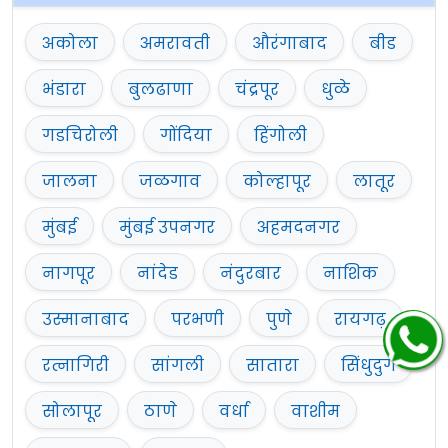
अकोला
अमरावती
औरंगाबाद
बीड
भंडारा
बुलढाणा
चंद्रपूर
धुळे
गडचिरोली
गोंदिया
हिंगोली
जालना
जळगाव
कोल्हापूर
लातूर
मुंबई
मुंबई उपनगर
अहमदनगर
नागपूर
नांदेड
नंदुरबार
नाशिक
उस्मानाबाद
परभणी
पुणे
रायगढ़
रत्नागिरी
सांगली
सातारा
सिंधुदुर्ग
सोलापूर
ठाणे
वर्धा
वाशीम