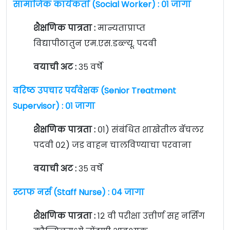
सामाजिक कार्यकर्ता (Social Worker) : ०१ जागा
शैक्षणिक पात्रता :
मान्यताप्राप्त
विद्यापीठातुन एम.एस.डब्ल्यू. पदवी
वयाची अट :
३५ वर्षे
वरिष्ठ उपचार पर्यवेक्षक (Senior Treatment
Supervisor) : ०१ जागा
शैक्षणिक पात्रता :
०१) संबंधित शाखेतील बॅचलर
पदवी ०२) जड वाहन चालविण्याचा परवाना
वयाची अट :
३५ वर्षे
स्टाफ नर्स (Staff Nurse) : ०४ जागा
शैक्षणिक पात्रता :
१२ वी परीक्षा उत्तीर्ण सह नर्सिंग