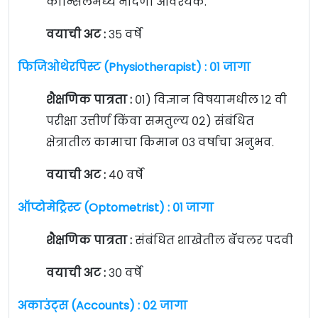
कौन्सिलमध्ये नोंदणी आवश्यक.
वयाची अट :
३५ वर्षे
फिजिओथेरपिस्ट (Physiotherapist) : ०१ जागा
शैक्षणिक पात्रता :
०१) विज्ञान विषयामधील १२ वी
परीक्षा उत्तीर्ण किंवा समतुल्य ०२) संबंधित
क्षेत्रातील कामाचा किमान ०३ वर्षाचा अनुभव.
वयाची अट :
४० वर्षे
ऑप्टोमेट्रिस्ट (Optometrist) : ०१ जागा
शैक्षणिक पात्रता :
संबंधित शाखेतील बॅचलर पदवी
वयाची अट :
३० वर्षे
अकाउंट्स (Accounts) : ०२ जागा