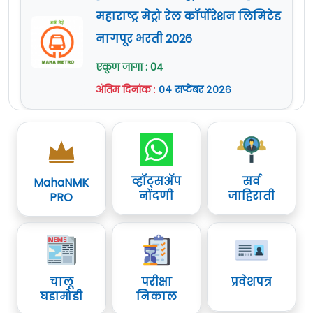
महाराष्ट्र मेट्रो रेल कॉर्पोरेशन लिमिटेड
नागपूर भरती 2026
एकूण जागा : 04
अंतिम दिनांक
:
०४ सप्टेंबर २०२६
व्हॉट्सॲप
सर्व
MahaNMK
नोंदणी
जाहिराती
PRO
चालू
परीक्षा
प्रवेशपत्र
घडामोडी
निकाल