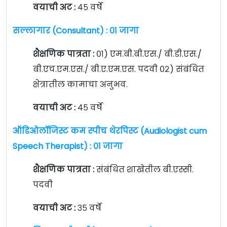
वयाची अट :
४५ वर्षे
सल्लागार (Consultant) : ०१ जागा
शैक्षणिक पात्रता :
०१) एम.बी.बी.एस./ बी.डी.एस./
बी.एच.एम.एस./ बी.ए.एम.एस. पदवी ०२) संबंधित
क्षेत्रातील कामाचा अनुभव.
वयाची अट :
४५ वर्षे
ऑडिओलॉजिस्ट कम स्पीच थेरपिस्ट (Audiologist cum
Speech Therapist) : ०१ जागा
शैक्षणिक पात्रता :
संबंधित शाखेतील बी.एस्सी.
पदवी
वयाची अट :
३५ वर्षे