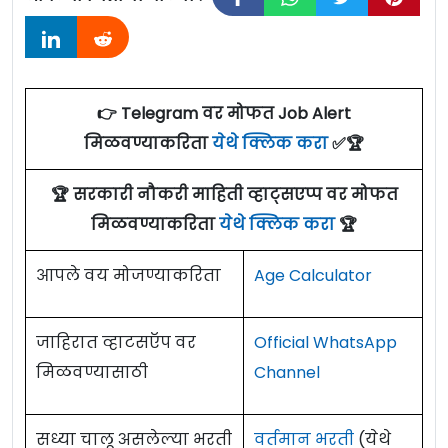
👉 Telegram वर मोफत Job Alert
मिळवण्याकरिता
येथे क्लिक करा
✅🏆
🏆 सरकारी नौकरी माहिती व्हाट्सएप्प वर मोफत
मिळवण्याकरिता
येथे क्लिक करा
🏆
आपले वय मोजण्याकरिता
Age Calculator
जाहिरात व्हाटसऍप वर
Official WhatsApp
मिळवण्यासाठी
Channel
सध्या चालू असलेल्या भरती
वर्तमान भरती
(येथे