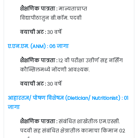
शैक्षणिक पात्रता :
मान्यताप्राप्त
विद्यापीठातुन बी.कॉम. पदवी
वयाची अट :
३० वर्षे
ए.एन.एम. (ANM) : ०६ जागा
शैक्षणिक पात्रता :
१२ वी परीक्षा उत्तीर्ण सह नर्सिंग
कौन्सिलमध्ये नोंदणी आवश्यक.
वयाची अट :
३० वर्षे
आहारतज्ञ/ पोषण विशेषज्ञ (Dietician/ Nutritionist) : ०१
जागा
शैक्षणिक पात्रता :
संबंधित शाखेतील एम.एस्सी.
पदवी सह संबंधित क्षेत्रातील कामाचा किमान ०२