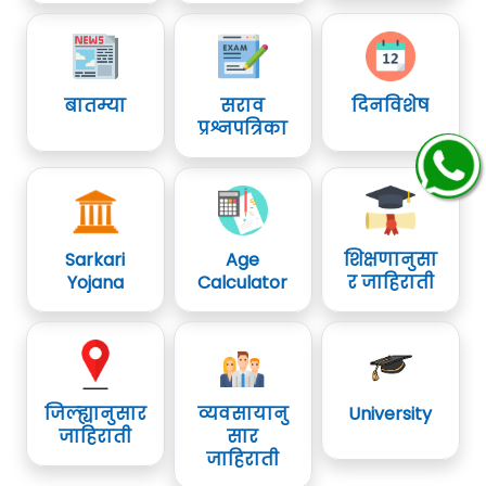
बातम्या
सराव
दिनविशेष
प्रश्नपत्रिका
Sarkari
Age
शिक्षणानुसा
Yojana
Calculator
र जाहिराती
जिल्ह्यानुसार
व्यवसायानु
University
जाहिराती
सार
जाहिराती