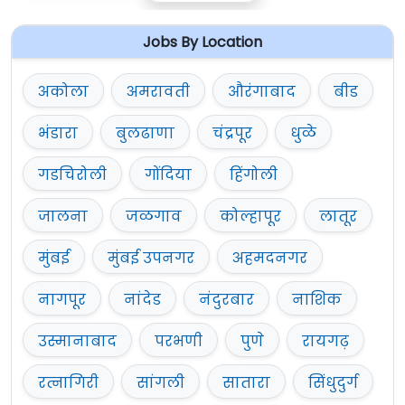
Jobs By Location
अकोला
अमरावती
औरंगाबाद
बीड
भंडारा
बुलढाणा
चंद्रपूर
धुळे
गडचिरोली
गोंदिया
हिंगोली
जालना
जळगाव
कोल्हापूर
लातूर
मुंबई
मुंबई उपनगर
अहमदनगर
नागपूर
नांदेड
नंदुरबार
नाशिक
उस्मानाबाद
परभणी
पुणे
रायगढ़
रत्नागिरी
सांगली
सातारा
सिंधुदुर्ग