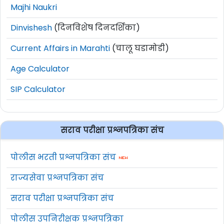
Majhi Naukri
How to Apply For NHM Jalgaon
Dinvishesh
(दिनविशेष दिनदर्शिका)
Arj 2025 :
Current Affairs in Marahti
(चालू घडामोडी)
या भरतीकरिता अर्ज ऑफलाईन (दिलेल्या
Age Calculator
पत्त्यावर) पोस्टाने किंवा समक्ष सादर करावेत.
SIP Calculator
पत्राद्वारे अर्ज पोहचण्याची अंतिम दिनांक
24 जून
2025
आहे.
अर्जामध्ये माहिती अपूर्ण असल्यास अर्ज अपात्र
सराव परीक्षा प्रश्नपत्रिका संच
राहील.
अर्जासोबत आवश्यक कागदपत्रे जोडावी.
पोलीस भरती प्रश्नपत्रिका संच
सविस्तर माहितीसाठी कृपया जाहिरात वाचावी.
राज्यसेवा प्रश्नपत्रिका संच
अधिक माहिती
www.zpjalgaon.gov.in
या
वेबसाईट वर दिलेली आहे.
सराव परीक्षा प्रश्नपत्रिका संच
पोलीस उपनिरीक्षक प्रश्नपत्रिका