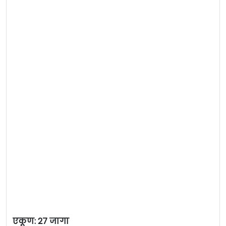
एकूण: 27 जागा