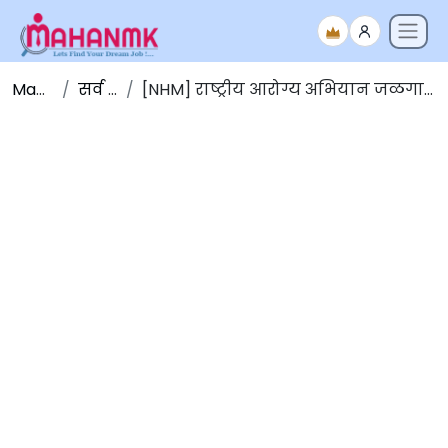
Maha NMK
सर्व जाहिराती
[NHM] राष्ट्रीय आरोग्य अभियान जळगाव मध्ये विविध पदांच्या जागांसाठी भरती 2025