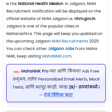
is the
National
Health Mission
. In Jalgaon, NHM
Recruitment notification will be displayed on the
official website of NHM Jalgaon i.e.
nhm.gov.in
.
Jalgaon is one of the popular cities in
Maharashtra. This page will keep you updated on
the upcoming Jalgaon
NHM Recruitments
2025.
You can check other
Jalgaon Jobs
from Maha
NMK, keep visiting
MahaNMK.com
.
MahaNMK Pro
घ्या आणि मिळवा Ads Free
अनुभव, तसेच Personalized Email Alerts, Mock
Tests, आणि भरपूर काही.. फक्त
29/- रुपयांमध्ये !
—
येथे क्लिक करा