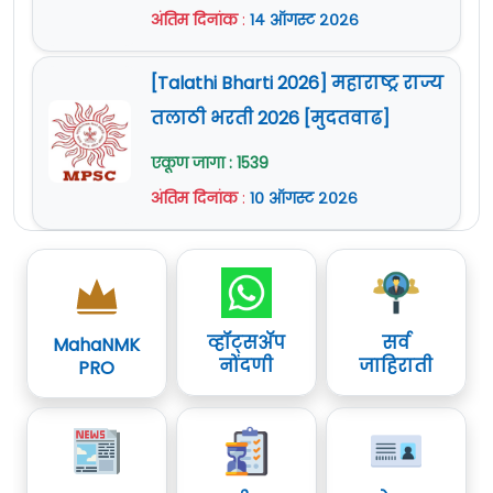
अंतिम दिनांक
:
१४ ऑगस्ट २०२६
[Talathi Bharti 2026] महाराष्ट्र राज्य
तलाठी भरती 2026 [मुदतवाढ]
एकूण जागा : 1539
अंतिम दिनांक
:
१० ऑगस्ट २०२६
व्हॉट्सॲप
सर्व
MahaNMK
नोंदणी
जाहिराती
PRO