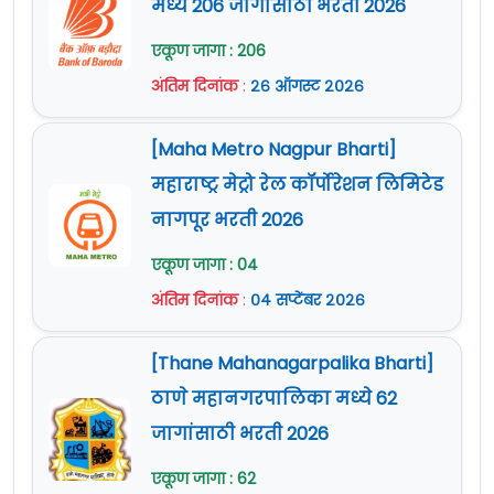
मध्ये 206 जागांसाठी भरती 2026
राहील.
अर्जासोबत आवश्यक कागदपत्रे जोडावी.
एकूण जागा : 206
सविस्तर माहितीसाठी व अर्ज करण्यापूर्वी कृपया
अंतिम दिनांक
:
२६ ऑगस्ट २०२६
जाहिरात काळजीपूर्वक वाचावी.
अधिक माहिती
www.buldhana.nic.in
या वेबसाईट
[Maha Metro Nagpur Bharti]
वर दिलेली आहे.
महाराष्ट्र मेट्रो रेल कॉर्पोरेशन लिमिटेड
नागपूर भरती 2026
एकूण जागा : 04
अंतिम दिनांक
:
०४ सप्टेंबर २०२६
[Thane Mahanagarpalika Bharti]
ठाणे महानगरपालिका मध्ये 62
जागांसाठी भरती 2026
एकूण जागा : 62