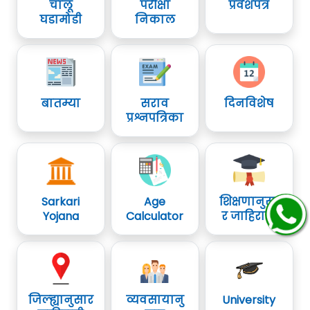
चालू
परीक्षा
प्रवेशपत्र
घडामोडी
निकाल
बातम्या
सराव
दिनविशेष
प्रश्नपत्रिका
Sarkari
Age
शिक्षणानुसा
Yojana
Calculator
र जाहिराती
जिल्ह्यानुसार
व्यवसायानु
University