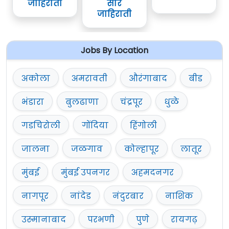
जाहिराती
सार
जाहिराती
Jobs By Location
अकोला
अमरावती
औरंगाबाद
बीड
भंडारा
बुलढाणा
चंद्रपूर
धुळे
गडचिरोली
गोंदिया
हिंगोली
जालना
जळगाव
कोल्हापूर
लातूर
मुंबई
मुंबई उपनगर
अहमदनगर
नागपूर
नांदेड
नंदुरबार
नाशिक
उस्मानाबाद
परभणी
पुणे
रायगढ़