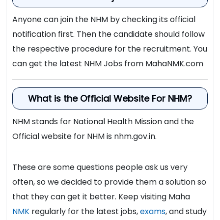
/
Public Health Specialist
Anyone can join the NHM by checking its official
Eligibility Criteria For NHM Khamgaon
4
लॅब टेक्नीशिय /
Lab Technician
14
notification first. Then the candidate should follow
the respective procedure for the recruitment. You
शुल्क :
शुल्क नाही
5
स्टाफ नर्स /
Staff Nurse
10
can get the latest NHM Jobs from MahaNMK.com
वेतनमान (Pay Scale) :
३०,०००/- रुपये.
बहुउददेशिय आरोग्य सेवक
6
(पुरुष) /
Multipurpose Health
07
नोकरी ठिकाण : खामगाव,
बुलढाणा
(महाराष्ट्र)
What is the Official Website For NHM?
Worker (Male)
अर्ज पाठविण्याचा पत्ता :
शहरी नागरी आरोग्य केंद्र नगर
NHM stands for National Health Mission and the
परिषद दवाखाना खामगांव टॉवर चौक, नांदुरा रोड,
Educational Qualification For NHM
Official website for NHM is nhm.gov.in.
खामगांव.
Buldhana Recruitment 2025
These are some questions people ask us very
जाहिरात (Notification) :
येथे क्लिक करा
पद
often, so we decided to provide them a solution so
शैक्षणिक पात्रता
Official Site :
www.buldhana.nic.in
क्रमांक
that they can get it better. Keep visiting Maha
NMK
regularly for the latest jobs,
exams
, and study
How to Apply For NHM