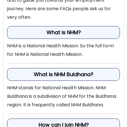
and to guide you towards your employment
Khamgaon
] खामगाव, बुलढाणा येथे अर्धवेळ वैद्यकीय
journey. Here are some FAQs people ask us for
एकूण: 94 जागा
अधिकारी पदांच्या ०२ जागांसाठी पात्र उमेदवारांकडून
very often.
अर्ज मागवण्यात येत असून अर्ज पोहचण्याची अंतिम
NHM Buldhana Bharti 2025
Details:
दिनांक ३१ डिसेंबर २०२२ आहे. सविस्तर माहितीसाठी
What is NHM?
कृपया जाहिरात पाहा.
NHM Buldhana Vacancy 2025
NHM is a National Health Mission. So the full form
एकूण: ०२ जागा
for NHM is National Health Mission.
पद
पदांचे नाव
जागा
NHM Khamgaon Recruitment
Details:
क्रमांक
What is NHM Buldhana?
वैद्यकिय अधिकारी MBBS
शैक्षणिक
1
49
NHM stands for National Health Mission. NHM
पदांचे नाव
जागा
/
Medical Officer MBBS
पात्रता
Buldhana is a subdivision of NHM for the Buldhana
region. It is frequently called NHM Buldhana.
2
एन्टोमॉलॉजिस्ट /
Entomologist
07
अर्धवेळ वैद्यकीय अधिकारी
/
Part Time Medical
एमबीबीएस
०२
पब्लीक हेल्थ स्पेशालिस्ट
3
07
How can I join NHM?
Officer