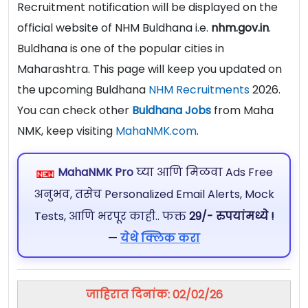
Recruitment notification will be displayed on the
official website of NHM Buldhana i.e.
nhm.gov.in
.
Buldhana is one of the popular cities in
Maharashtra. This page will keep you updated on
the upcoming Buldhana
NHM Recruitments
2026.
You can check other
Buldhana Jobs
from Maha
NMK, keep visiting
MahaNMK.com
.
MahaNMK Pro
घ्या आणि मिळवा Ads Free
अनुभव, तसेच Personalized Email Alerts, Mock
Tests, आणि भरपूर काही.. फक्त
29/- रुपयांमध्ये !
—
येथे क्लिक करा
जाहिरात दिनांक: 02/02/26