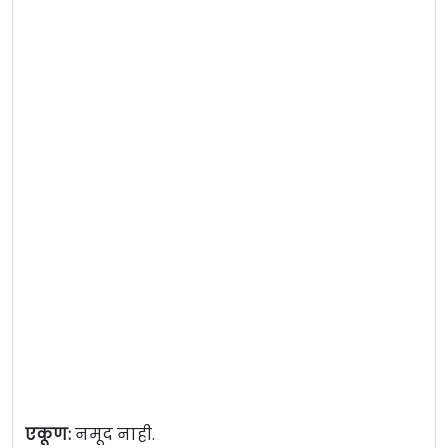
एकूण:
नमूद नाही.