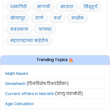
रत्नागिरी
सांगली
सातारा
सिंधुदुर्ग
सोलापूर
ठाणे
वर्धा
वाशीम
यवतमाळ
पालघर
महाराष्ट्राच्या बाहेरील
Trending Topics
Majhi Naukri
Dinvishesh
(दिनविशेष दिनदर्शिका)
Current Affairs in Marahti
(चालू घडामोडी)
Age Calculator