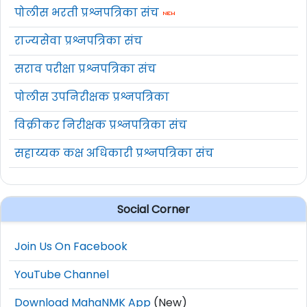
नोकरी ठिकाण :
भंडारा
(महाराष्ट्र)
पोलीस भरती प्रश्नपत्रिका संच
अर्ज पाठविण्याचा पत्ता :
जिल्हा कार्यक्रम व्यवस्थापक
राज्यसेवा प्रश्नपत्रिका संच
कक्ष, राष्ट्रीय आरोग्य अभियान कार्यालय, आरोग्य
सराव परीक्षा प्रश्नपत्रिका संच
विभाग, जिल्हा परिषद, भंडारा.
पोलीस उपनिरीक्षक प्रश्नपत्रिका
जाहिरात (Notification) :
येथे क्लिक करा
विक्रीकर निरीक्षक प्रश्नपत्रिका संच
Official Site :
www.bhandara.gov.in
सहाय्यक कक्ष अधिकारी प्रश्नपत्रिका संच
How to Apply For NHM
Bhandara Recruitment 2022 :
Social Corner
या भरतीकरिता अर्ज ऑफलाईन (दिलेल्या
Join Us On Facebook
पत्त्यावर) पोस्टाने किंवा समक्ष सादर करावेत.
पत्राद्वारे अर्ज पोहचण्याची अंतिम दिनांक
१३
YouTube Channel
ऑक्टोबर २०२२
आहे.
Download MahaNMK App
(New)