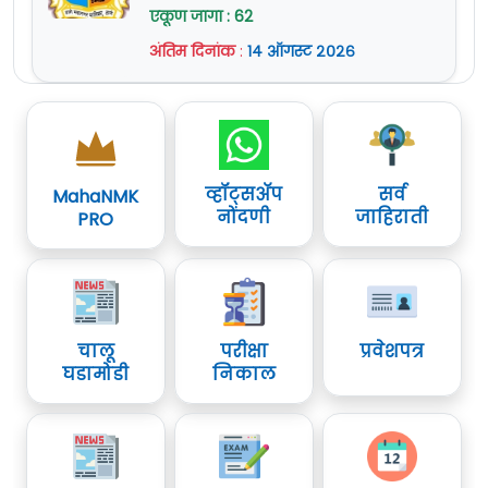
एकूण जागा : 62
टेलीमेडिसिन सुविधा व्यवस्थापक
अंतिम दिनांक
:
१४ ऑगस्ट २०२६
१९
/
Telemedicine Facility
०१
Manager
दंत सहाय्यक (NOHP) /
Dental
२०
०१
Assistant (NOHP)
व्हॉट्सॲप
सर्व
MahaNMK
नोंदणी
जाहिराती
PRO
Eligibility Criteria For NHM Bhandara
पद
शैक्षणिक पात्रता
चालू
परीक्षा
प्रवेशपत्र
क्रमांक
घडामोडी
निकाल
डीएम कार्डिओलॉजी / डीएम नेफ्रोलॉजी
१
/ एमसीएच न्यूरो / डीएम बालरोग
ऑर्थोपेडिक्स