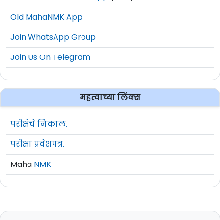
अर्जामध्ये माहिती अपूर्ण असल्यास अर्ज अपात्र
Old MahaNMK App
राहील.
अर्जासोबत आवश्यक कागदपत्रे जोडावी.
Join WhatsApp Group
सविस्तर माहितीसाठी कृपया जाहिरात वाचावी.
Join Us On Telegram
अधिक माहिती
www.bhandara.gov.in
या
वेबसाईट वर दिलेली आहे.
महत्वाच्या लिंक्स
परीक्षेचे निकाल.
परीक्षा प्रवेशपत्र.
Maha
NMK