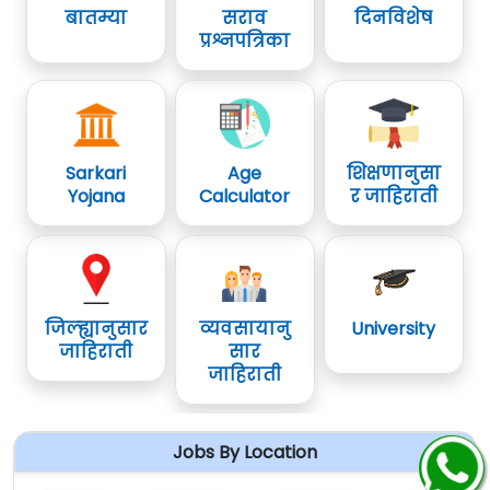
बातम्या
सराव
दिनविशेष
प्रश्नपत्रिका
एमबीबीएस, एमडी / एमएस / डिजिओ /
२
डीएनबी
३
एमबीबीएस
Sarkari
Age
शिक्षणानुसा
४
एमबीबीएस
Yojana
Calculator
र जाहिराती
५
पीजी आयुष (एमडी आयुर्वेदिक)
६
एमए मानसशास्त्रज्ञ
जिल्ह्यानुसार
व्यवसायानु
University
जाहिराती
सार
७
बीएएमएस / बियुएमएस
जाहिराती
८
बी.एड.
Jobs By Location
९
ऑडिओलॉजी मध्ये पदवी