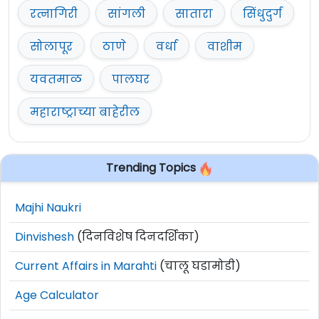
अर्जामध्ये माहिती अपूर्ण असल्यास अर्ज अपात्र
रत्नागिरी
सांगली
सातारा
सिंधुदुर्ग
राहील.
सोलापूर
ठाणे
वर्धा
वाशीम
अर्जासोबत आवश्यक कागदपत्रे जोडावी.
सविस्तर माहितीसाठी कृपया जाहिरात वाचावी.
यवतमाळ
पालघर
अधिक माहिती
www.ncrtc.in
या वेबसाईट वर
महाराष्ट्राच्या बाहेरील
दिलेली आहे.
Trending Topics
Majhi Naukri
Dinvishesh
(दिनविशेष दिनदर्शिका)
Current Affairs in Marahti
(चालू घडामोडी)
Age Calculator