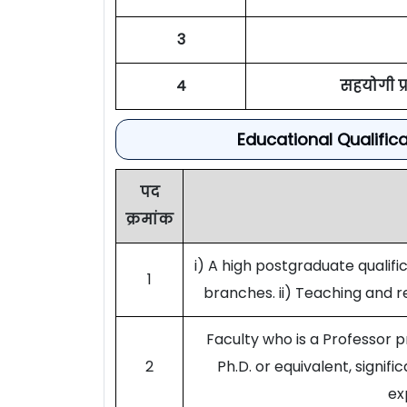
3
4
सहयोगी प्
Educational Qualific
पद
क्रमांक
i) A high postgraduate qualific
1
branches. ii) Teaching and r
Faculty who is a Professor p
2
Ph.D. or equivalent, signif
ex