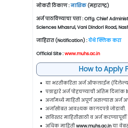
नोकरी ठिकाण :
नाशिक
(महाराष्ट्र)
अर्ज पाठविण्याचा पत्ता : Offg. Chief Admin
Sciences Mhasrul, Vani Dindori Road, Na
जाहिरात (Notification) :
येथे क्लिक करा
Official Site :
www.muhs.ac.in
How to Apply F
या भरतीकरिता अर्ज ऑफलाईन (दिलेल्या प
पत्राद्वारे अर्ज पोहचण्याची अंतिम दिनांक
1
अर्जामध्ये माहिती अपूर्ण असल्यास अर्ज अप
अर्जासोबत आवश्यक कागदपत्रे जोडावी.
सविस्तर माहितीसाठी व अर्ज करण्यापूर्
अधिक माहिती
www.muhs.ac.in
या वेब