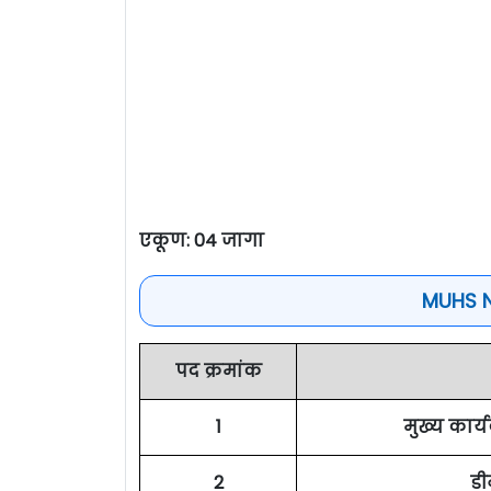
एकूण: 04 जागा
MUHS N
पद क्रमांक
1
मुख्य कार
2
डी