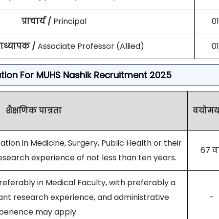
प्राचार्य /
Principal
01
राध्यापक /
Associate Professor (Allied)
01
ation For MUHS Nashik Recruitment 2025
शैक्षणिक पात्रता
वयोमर्
ation in Medicine, Surgery, Public Health or their
67 वर्
esearch experience of not less than ten years.
referably in Medical Faculty, with preferably a
icant research experience, and administrative
-
perience may apply.