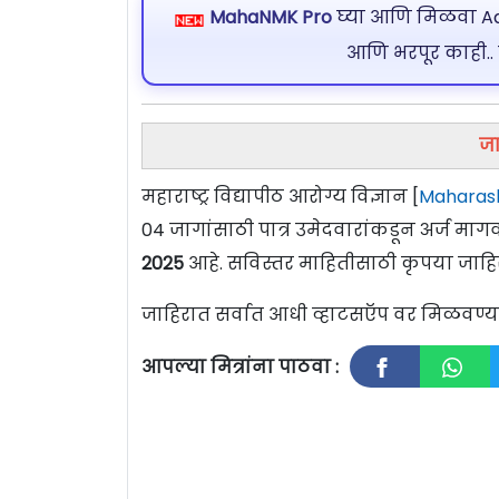
MahaNMK Pro
घ्या आणि मिळवा Ads
आणि भरपूर काही..
जा
महाराष्ट्र विद्यापीठ आरोग्य विज्ञान [
Maharash
04 जागांसाठी पात्र उमेदवारांकडून अर्ज म
2025
आहे. सविस्तर माहितीसाठी कृपया जाहि
जाहिरात सर्वात आधी व्हाटसऍप वर मिळवण
आपल्या मित्रांना पाठवा :