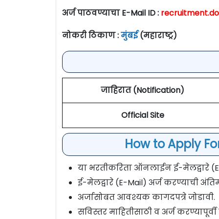
अर्ज पाठवण्याचा E-Mail ID :
recruitment.d
नोकरी ठिकाण :
मुंबई
(महाराष्ट्र)
जाहिरात (Notification)
Official Site
How to Apply Fo
या भरतीकरिता ऑनलाईन ई-मेलद्वारे (E-
ई-मेलद्वारे (E-Mail) अर्ज करण्याची अंत
अर्जासोबत आवश्यक कागदपत्रे जोडावी.
सविस्तर माहितीसाठी व अर्ज करण्यापूर्