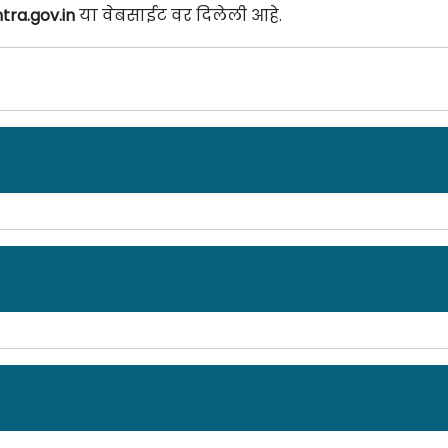
ra.gov.in
या वेबसाईट वर दिलेली आहे.
हिरात दिनांक: 30/04/26
bai Metropolitan Region Development Authority(MMRD
पात्र उमेदवारांकडून अर्ज मागवण्यात येत असून ऑफलाईन
े. सविस्तर माहितीसाठी कृपया जाहिरात पाहा.
ाहिरात दिनांक: 18/02/26
bai Metropolitan Region Development Authority
(MMRD