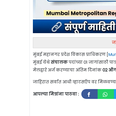
ज
मुंबई महानगर प्रदेश विकास प्राधिकरण [
Mum
मुंबई येथे
संचालक
पदांच्या 01 जागांसाठी प
मेलद्वारे अर्ज करण्याचा अंतिम दिनांक
02 ऑग
जाहिरात सर्वात आधी व्हाटसऍप वर मिळवण
आपल्या मित्रांना पाठवा :