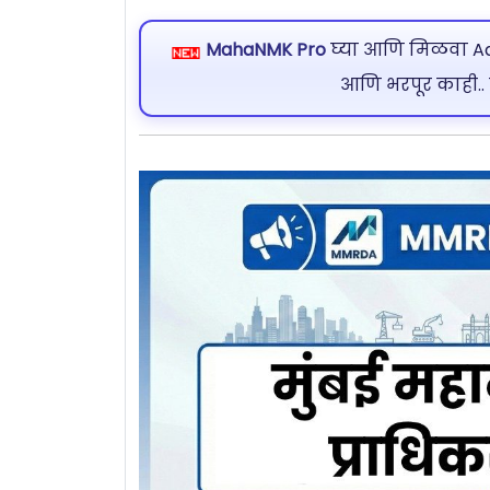
MahaNMK Pro
घ्या आणि मिळवा Ads
आणि भरपूर काही..