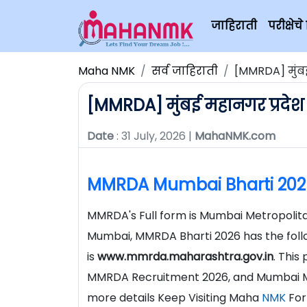
जाहिराती
परीक्षे
Maha NMK
सर्व जाहिराती
[MMRDA] मुंब
[MMRDA] मुंबई महानगर प्रदेश
Date
: 31 July, 2026 |
MahaNMK.com
MMRDA Mumbai Bharti 202
MMRDA's Full form is Mumbai Metropoli
Mumbai, MMRDA Bharti 2026 has the follo
is
www.mmrda.maharashtra.gov.in
. This
MMRDA Recruitment 2026, and Mumbai Me
more details Keep Visiting Maha
NMK
For