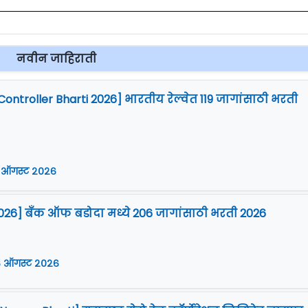
नवीन जाहिराती
Controller Bharti 2026] भारतीय रेल्वेत 119 जागांसाठी भरती
 ऑगस्ट २०२६
026] बँक ऑफ बडोदा मध्ये 206 जागांसाठी भरती 2026
 ऑगस्ट २०२६