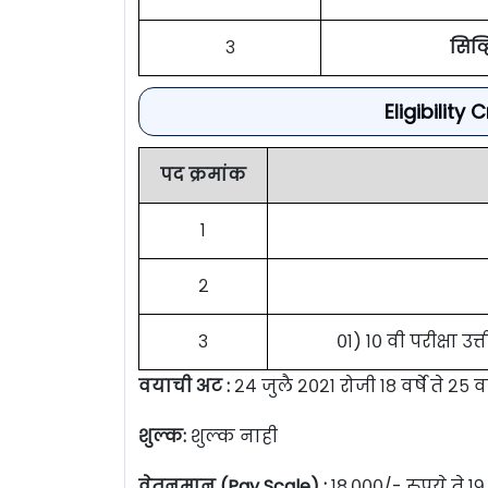
३
सिव्
Eligibility
पद क्रमांक
१
२
३
०१) १० वी परीक्षा 
वयाची अट :
२४ जुलै २०२१ रोजी १८ वर्षे ते २५ वर
शुल्क:
शुल्क नाही
वेतनमान (Pay Scale) :
१८,०००/- रुपये ते १९