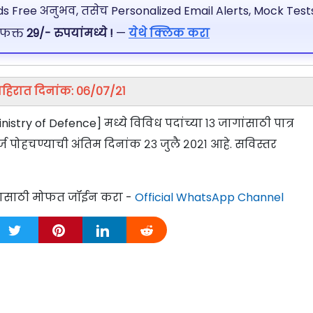
 Free अनुभव, तसेच Personalized Email Alerts, Mock Tests
 फक्त
29/- रुपयांमध्ये !
—
येथे क्लिक करा
हिरात दिनांक: ०६/०७/२१
istry of Defence] मध्ये विविध पदांच्या १३ जागांसाठी पात्र
ज पोहचण्याची अंतिम दिनांक २३ जुलै २०२१ आहे. सविस्तर
्यासाठी मोफत जॉईन करा -
Official WhatsApp Channel