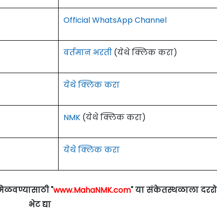
Official WhatsApp Channel
वर्तमान भरती
(येथे क्लिक करा)
येथे क्लिक करा
NMK
(येथे क्लिक करा)
येथे क्लिक करा
मिळवण्यासाठी "
www.MahaNMK.com
" या संकेतस्थळाला दरर
भेट द्या