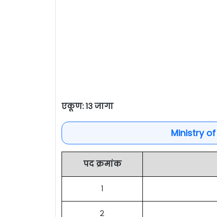
एकूण: १३ जागा
Ministry o
पद क्रमांक
१
२