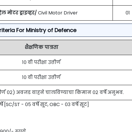
हिल मोटर ड्राइव्हर/
Civil Motor Driver
०१
 Criteria For Ministry of Defence
शैक्षणिक पात्रता
१० वी परीक्षा उत्तीर्ण
१० वी परीक्षा उत्तीर्ण
उत्तीर्ण ०२) अवजड वाहने चालविण्याचा किमान ०२ वर्षे अनुभव.
्षे [SC/ST - ०५ वर्षे सूट, OBC - ०३ वर्षे सूट]
,९००/- रुपये.