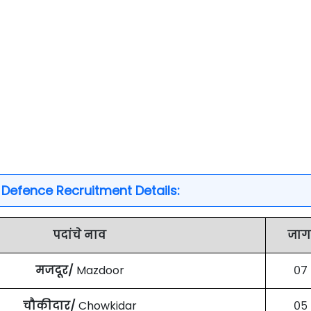
f Defence Recruitment Details:
पदांचे नाव
जाग
मजदूर/
Mazdoor
०७
चौकीदार/
Chowkidar
०५