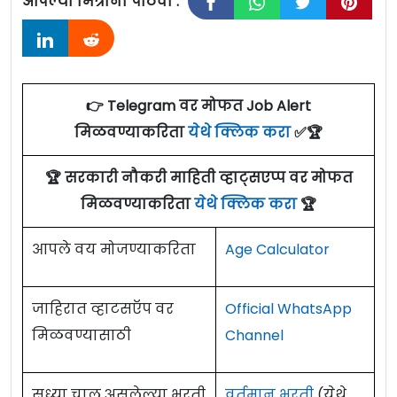
आपल्या मित्रांना पाठवा :
👉 Telegram वर मोफत Job Alert
मिळवण्याकरिता
येथे क्लिक करा
✅🏆
🏆 सरकारी नौकरी माहिती व्हाट्सएप्प वर मोफत
मिळवण्याकरिता
येथे क्लिक करा
🏆
आपले वय मोजण्याकरिता
Age Calculator
जाहिरात व्हाटसऍप वर
Official WhatsApp
मिळवण्यासाठी
Channel
सध्या चालू असलेल्या भरती
वर्तमान भरती
(येथे