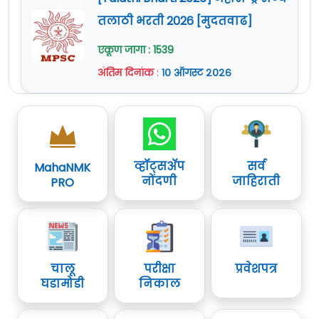
तलाठी भरती 2026 [मुदतवाढ]
एकूण जागा : 1539
अंतिम दिनांक
:
१० ऑगस्ट २०२६
व्हॉट्सॲप
सर्व
MahaNMK
नोंदणी
जाहिराती
PRO
चालू
परीक्षा
प्रवेशपत्र
घडामोडी
निकाल