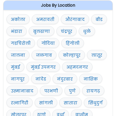
Jobs By Location
अकोला
अमरावती
औरंगाबाद
बीड
भंडारा
बुलढाणा
चंद्रपूर
धुळे
गडचिरोली
गोंदिया
हिंगोली
जालना
जळगाव
कोल्हापूर
लातूर
मुंबई
मुंबई उपनगर
अहमदनगर
नागपूर
नांदेड
नंदुरबार
नाशिक
उस्मानाबाद
परभणी
पुणे
रायगढ़
रत्नागिरी
सांगली
सातारा
सिंधुदुर्ग
सोलापूर
ठाणे
वर्धा
वाशीम