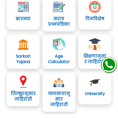
बातम्या
सराव
दिनविशेष
प्रश्नपत्रिका
Sarkari
Age
शिक्षणानुसा
Yojana
Calculator
र जाहिराती
जिल्ह्यानुसार
व्यवसायानु
University
जाहिराती
सार
जाहिराती