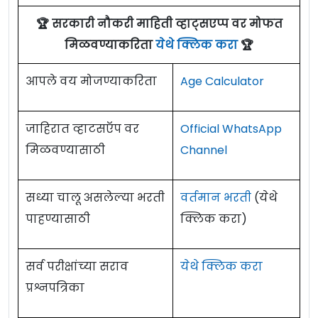
🏆 सरकारी नौकरी माहिती व्हाट्सएप्प वर मोफत
मिळवण्याकरिता
येथे क्लिक करा
🏆
आपले वय मोजण्याकरिता
Age Calculator
जाहिरात व्हाटसऍप वर
Official WhatsApp
मिळवण्यासाठी
Channel
सध्या चालू असलेल्या भरती
वर्तमान भरती
(येथे
पाहण्यासाठी
क्लिक करा)
सर्व परीक्षांच्या सराव
येथे क्लिक करा
प्रश्नपत्रिका