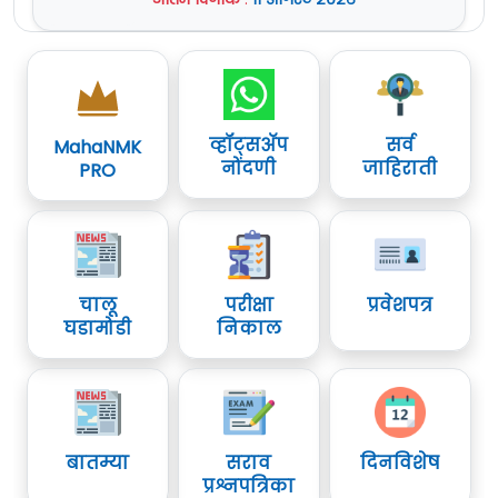
व्हॉट्सॲप
सर्व
MahaNMK
नोंदणी
जाहिराती
PRO
चालू
परीक्षा
प्रवेशपत्र
घडामोडी
निकाल
बातम्या
सराव
दिनविशेष
प्रश्नपत्रिका