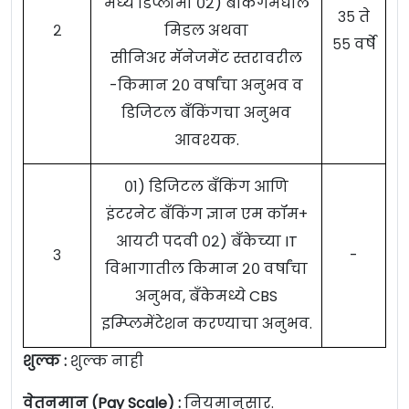
मध्ये डिप्लोमा ०२) बँकिंगमधील
३५ ते
२
मिडल अथवा
५५ वर्षे
सीनिअर मॅनेजमेंट स्तरावरील
-किमान २० वर्षांचा अनुभव व
डिजिटल बँकिंगचा अनुभव
आवश्यक.
०१) डिजिटल बँकिंग आणि
इंटरनेट बँकिंग ज्ञान एम कॉम+
आयटी पदवी ०२) बँकेच्या IT
३
-
विभागातील किमान २० वर्षांचा
अनुभव, बँकेमध्ये CBS
इम्प्लिमेंटेशन करण्याचा अनुभव.
शुल्क :
शुल्क नाही
वेतनमान (Pay Scale) :
नियमानुसार.