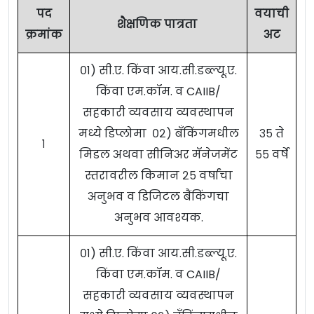
पद
वयाची
शैक्षणिक पात्रता
क्रमांक
अट
०१) सी.ए. किंवा आय.सी.डब्ल्यू.ए.
किंवा एम.कॉम. व CAIIB/
सहकारी व्यवसाय व्यवस्थापन
मध्ये डिप्लोमा ०२) बँकिंगमधील
३५ ते
१
मिडल अथवा सीनिअर मॅनेजमेंट
५५ वर्षे
स्तरावरील किमान २५ वर्षांचा
अनुभव व डिजिटल बैंकिंगचा
अनुभव आवश्यक.
०१) सी.ए. किंवा आय.सी.डब्ल्यू.ए.
किंवा एम.कॉम. व CAIIB/
सहकारी व्यवसाय व्यवस्थापन