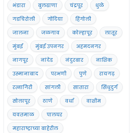
भंडारा
बुलढाणा
चंद्रपूर
धुळे
गडचिरोली
गोंदिया
हिंगोली
जालना
जळगाव
कोल्हापूर
लातूर
मुंबई
मुंबई उपनगर
अहमदनगर
नागपूर
नांदेड
नंदुरबार
नाशिक
उस्मानाबाद
परभणी
पुणे
रायगढ़
रत्नागिरी
सांगली
सातारा
सिंधुदुर्ग
सोलापूर
ठाणे
वर्धा
वाशीम
यवतमाळ
पालघर
महाराष्ट्राच्या बाहेरील