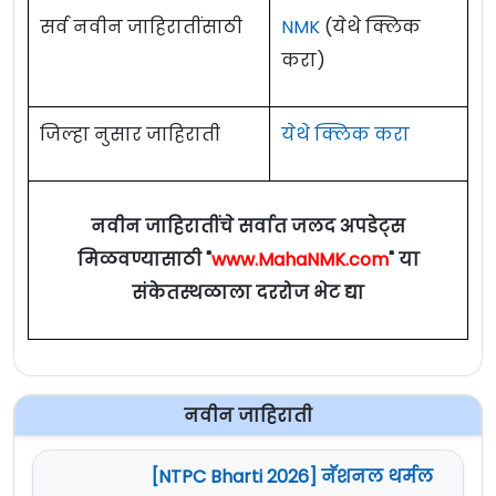
सर्व नवीन जाहिरातींसाठी
NMK
(येथे क्लिक
करा)
जिल्हा नुसार जाहिराती
येथे क्लिक करा
नवीन जाहिरातींचे सर्वात जलद अपडेट्स
मिळवण्यासाठी "
www.MahaNMK.com
" या
संकेतस्थळाला दररोज भेट द्या
नवीन जाहिराती
[NTPC Bharti 2026] नॅशनल थर्मल