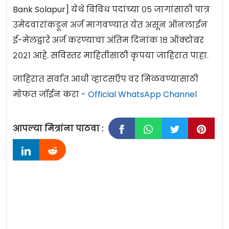
Bank Solapur] येथे विविध पदांच्या ०५ जागांसाठी पात्र
उमेदवारांकडून अर्ज मागवण्यात येत असून ऑनलाईन
ई-मेलद्वारे अर्ज करण्याचा अंतिम दिनांक १८ ऑक्टोबर
२०२१ आहे. सविस्तर माहितीसाठी कृपया जाहिरात पाहा.
जाहिरात सर्वात आधी व्हाटसऍप वर मिळवण्यासाठी
मोफत जॉईन करा -
Official WhatsApp Channel
आपल्या मित्रांना पाठवा :