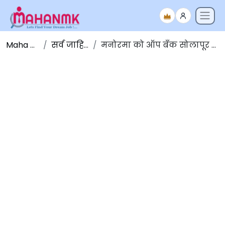
Maha NMK
सर्व जाहिराती
मनोरमा को ऑप बँक सोलापूर भरती २०२१