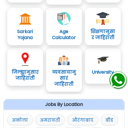
Sarkari
Age
शिक्षणानुसा
Yojana
Calculator
र जाहिराती
जिल्ह्यानुसार
व्यवसायानु
University
जाहिराती
सार
जाहिराती
Jobs By Location
अकोला
अमरावती
औरंगाबाद
बीड