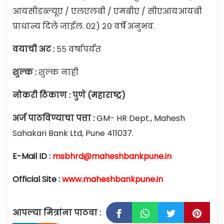
आयसीडब्ल्यूए / एलएलबी / एमबीए / सीएआयआयबी
प्राधान्य दिले जाईल. ०२) २० वर्षे अनुभव.
वयाची अट :
५५ वर्षापर्यंत
शुल्क :
शुल्क नाही
नोकरी ठिकाण : पुणे (महाराष्ट्र)
अर्ज पाठविण्याचा पत्ता :
GM- HR Dept., Mahesh
Sahakari Bank Ltd, Pune 411037.
E-Mail ID :
msbhrd@maheshbankpune.in
Official Site :
www.maheshbankpune.in
आपल्या मित्रांना पाठवा :