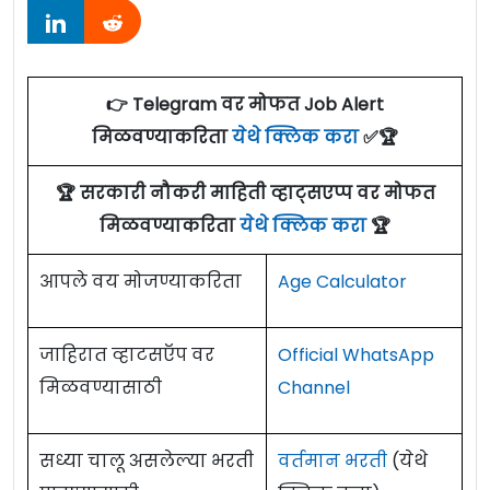
👉 Telegram वर मोफत Job Alert
मिळवण्याकरिता
येथे क्लिक करा
✅🏆
🏆 सरकारी नौकरी माहिती व्हाट्सएप्प वर मोफत
मिळवण्याकरिता
येथे क्लिक करा
🏆
आपले वय मोजण्याकरिता
Age Calculator
जाहिरात व्हाटसऍप वर
Official WhatsApp
मिळवण्यासाठी
Channel
सध्या चालू असलेल्या भरती
वर्तमान भरती
(येथे