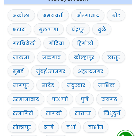
अकोला
अमरावती
औरंगाबाद
बीड
भंडारा
बुलढाणा
चंद्रपूर
धुळे
गडचिरोली
गोंदिया
हिंगोली
जालना
जळगाव
कोल्हापूर
लातूर
मुंबई
मुंबई उपनगर
अहमदनगर
नागपूर
नांदेड
नंदुरबार
नाशिक
उस्मानाबाद
परभणी
पुणे
रायगढ़
रत्नागिरी
सांगली
सातारा
सिंधुदुर्ग
सोलापूर
ठाणे
वर्धा
वाशीम