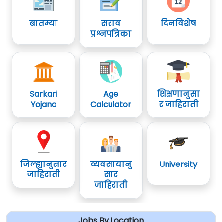
बातम्या
सराव
दिनविशेष
प्रश्नपत्रिका
Sarkari
Age
शिक्षणानुसा
Yojana
Calculator
र जाहिराती
जिल्ह्यानुसार
व्यवसायानु
University
जाहिराती
सार
जाहिराती
Jobs By Location