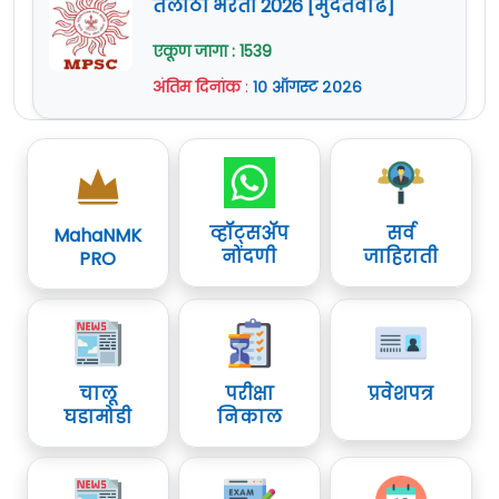
तलाठी भरती 2026 [मुदतवाढ]
एकूण जागा : 1539
अंतिम दिनांक
:
१० ऑगस्ट २०२६
व्हॉट्सॲप
सर्व
MahaNMK
नोंदणी
जाहिराती
PRO
चालू
परीक्षा
प्रवेशपत्र
घडामोडी
निकाल