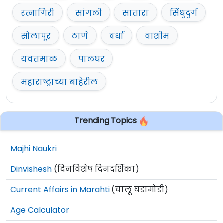
रत्नागिरी
सांगली
सातारा
सिंधुदुर्ग
सोलापूर
ठाणे
वर्धा
वाशीम
यवतमाळ
पालघर
महाराष्ट्राच्या बाहेरील
Trending Topics
Majhi Naukri
Dinvishesh
(दिनविशेष दिनदर्शिका)
Current Affairs in Marahti
(चालू घडामोडी)
Age Calculator