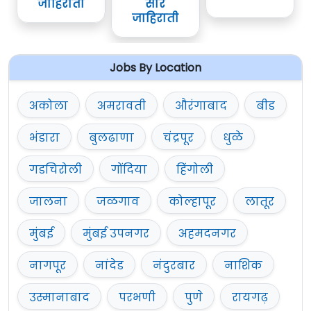
जाहिराती
सार
जाहिराती
Jobs By Location
अकोला
अमरावती
औरंगाबाद
बीड
भंडारा
बुलढाणा
चंद्रपूर
धुळे
गडचिरोली
गोंदिया
हिंगोली
जालना
जळगाव
कोल्हापूर
लातूर
मुंबई
मुंबई उपनगर
अहमदनगर
नागपूर
नांदेड
नंदुरबार
नाशिक
उस्मानाबाद
परभणी
पुणे
रायगढ़