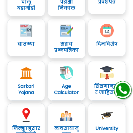
चालू
परीक्षा
प्रवेशपत्र
घडामोडी
निकाल
बातम्या
सराव
दिनविशेष
प्रश्नपत्रिका
Sarkari
Age
शिक्षणानुसा
Yojana
Calculator
र जाहिराती
जिल्ह्यानुसार
व्यवसायानु
University