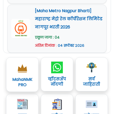
[Maha Metro Nagpur Bharti]
महाराष्ट्र मेट्रो रेल कॉर्पोरेशन लिमिटेड
नागपूर भरती 2026
एकूण जागा : 04
अंतिम दिनांक
:
०४ सप्टेंबर २०२६
व्हॉट्सॲप
सर्व
MahaNMK
नोंदणी
जाहिराती
PRO