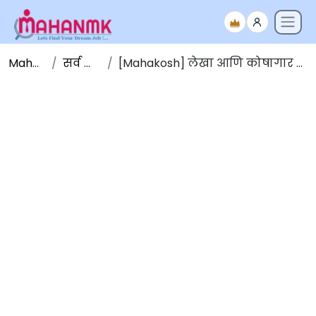
Maha NMK
सर्व जाहिराती
[Mahakosh] लेखा आणि कोषागार संचालनालय भरती 2025