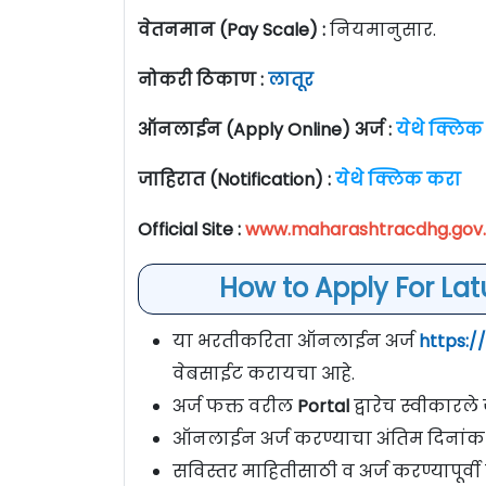
वेतनमान (Pay Scale) :
नियमानुसार.
नोकरी ठिकाण :
लातूर
ऑनलाईन (Apply Online) अर्ज :
येथे क्लिक
जाहिरात (Notification) :
येथे क्लिक करा
Official Site :
www.maharashtracdhg.gov.
How to Apply For La
या भरतीकरिता ऑनलाईन अर्ज
https:
वेबसाईट करायचा आहे.
अर्ज फक्त वरील
Portal
द्वारेच स्वीकारल
ऑनलाईन अर्ज करण्याचा अंतिम दिनांक
सविस्तर माहितीसाठी व अर्ज करण्यापूर्