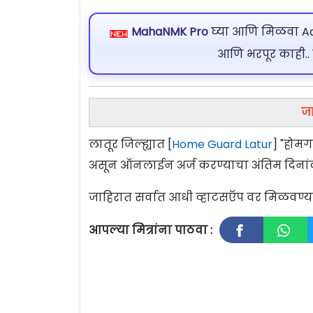
MahaNMK Pro
घ्या आणि मिळवा Ads
आणि भरपूर काही..
जा
लातूर जिल्ह्यात [
Home Guard Latur
] "होमग
असून ऑनलाईन अर्ज करण्याचा अंतिम दिना
जाहिरात सर्वात आधी व्हाटसऍप वर मिळवण
आपल्या मित्रांना पाठवा :