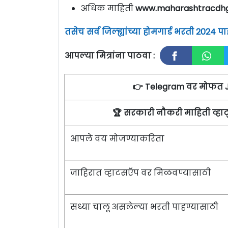
अधिक माहिती
www.maharashtracdhg.
तसेच सर्व जिल्ह्यांच्या होमगार्ड भरती 2024 
आपल्या मित्रांना पाठवा :
👉 Telegram वर मोफत 
🏆 सरकारी नौकरी माहिती व्ह
आपले वय मोजण्याकरिता
जाहिरात व्हाटसऍप वर मिळवण्यासाठी
सध्या चालू असलेल्या भरती पाहण्यासाठी