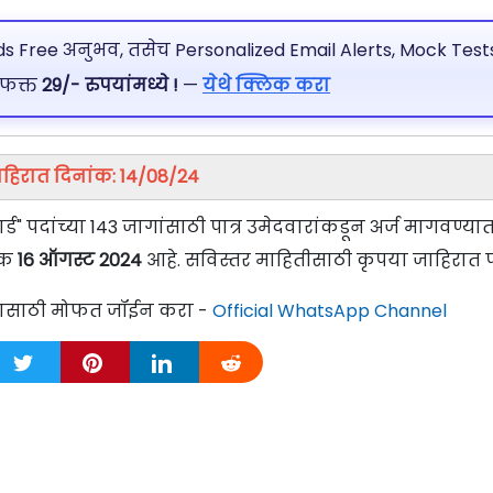
 Free अनुभव, तसेच Personalized Email Alerts, Mock Tests
 फक्त
29/- रुपयांमध्ये !
—
येथे क्लिक करा
हिरात दिनांक: 14/08/24
ार्ड" पदांच्या 143 जागांसाठी पात्र उमेदवारांकडून अर्ज मागवण्या
ंक
16 ऑगस्ट 2024
आहे. सविस्तर माहितीसाठी कृपया जाहिरात प
्यासाठी मोफत जॉईन करा -
Official WhatsApp Channel