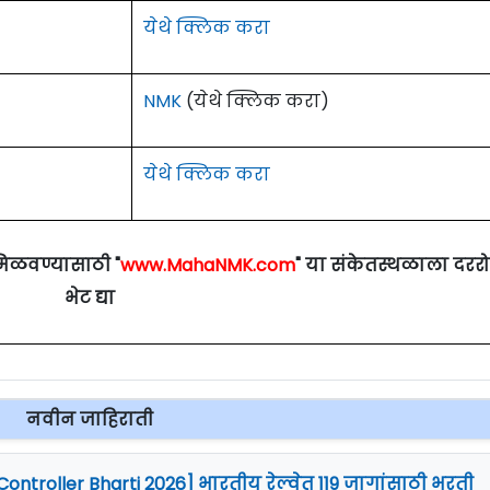
येथे क्लिक करा
NMK
(येथे क्लिक करा)
येथे क्लिक करा
मिळवण्यासाठी "
www.MahaNMK.com
" या संकेतस्थळाला दरर
भेट द्या
नवीन जाहिराती
Controller Bharti 2026] भारतीय रेल्वेत 119 जागांसाठी भरती