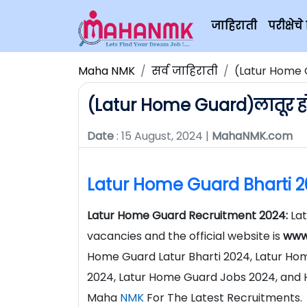
जाहिराती
परीक्षे
Maha NMK
सर्व जाहिराती
(Latur Home 
(Latur Home Guard)लातूर हो
Date
: 15 August, 2024 |
MahaNMK.com
Latur Home Guard Bharti 
Latur Home Guard Recruitment 2024:
Lat
vacancies and the official website is
www
Home Guard Latur Bharti 2024, Latur H
2024, Latur Home Guard Jobs 2024, and H
Maha
NMK
For The Latest Recruitments.