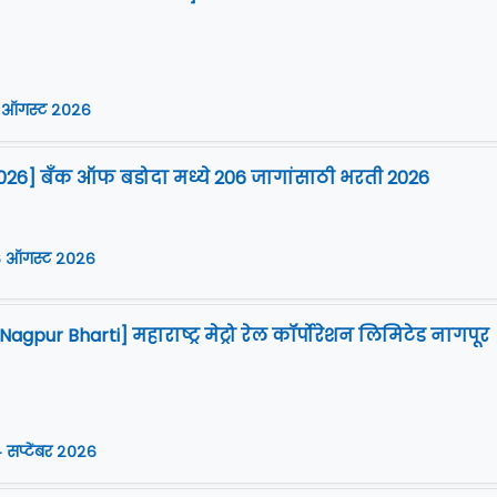
 ऑगस्ट २०२६
026] बँक ऑफ बडोदा मध्ये 206 जागांसाठी भरती 2026
 ऑगस्ट २०२६
gpur Bharti] महाराष्ट्र मेट्रो रेल कॉर्पोरेशन लिमिटेड नागपूर
 सप्टेंबर २०२६