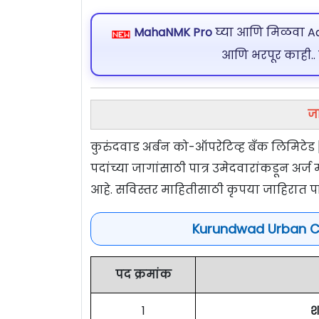
MahaNMK Pro
घ्या आणि मिळवा Ads
आणि भरपूर काही..
ज
कुरुंदवाड अर्बन को-ऑपरेटिव्ह बँक लिमिटेड 
पदांच्या जागांसाठी पात्र उमेदवारांकडून अर्
आहे. सविस्तर माहितीसाठी कृपया जाहिरात पा
Kurundwad Urban C
पद क्रमांक
1
श