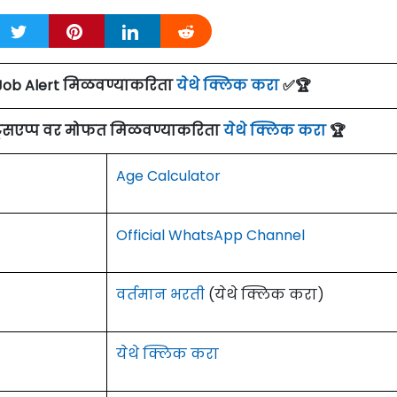
Job Alert मिळवण्याकरिता
येथे क्लिक करा
✅🏆
ाट्सएप्प वर मोफत मिळवण्याकरिता
येथे क्लिक करा
🏆
Age Calculator
Official WhatsApp Channel
वर्तमान भरती
(येथे क्लिक करा)
येथे क्लिक करा