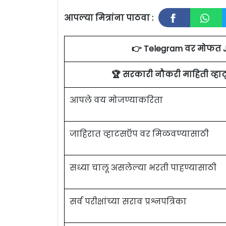
आपल्या मित्रांना पाठवा :
👉 Telegram वर मोफत 
🏆 सरकारी नौकरी माहिती व्ह
आपले वय मोजण्याकरिता
जाहिरात व्हाटसऍप वर मिळवण्यासाठी
सध्या चालू असलेल्या भरती पाहण्यासाठी
सर्व परीक्षांच्या सराव प्रश्नपत्रिका