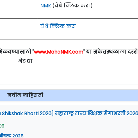
NMK
(येथे क्लिक करा)
येथे क्लिक करा
मिळवण्यासाठी "
www.MahaNMK.com
" या संकेतस्थळाला दरर
भेट द्या
नवीन जाहिराती
Shikshak Bharti 2026] महाराष्ट्र राज्य शिक्षक मेगाभरती 202
09
 ऑगस्ट २०२६