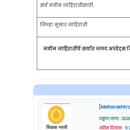
सर्व नवीन जाहिरातींसाठी
जिल्हा नुसार जाहिराती
नवीन जाहिरातींचे सर्वात जलद अपडेट्स 
[Maharashtra 
एकूण जागा : 302
अंतिम दिनांक
:
११