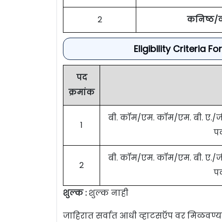
2
कनिष्ठ/व
Eligibility Criteri
पद
क्रमांक
बी. कॉम/एम. कॉम/एम. बी. ए.
1
पद
बी. कॉम/एम. कॉम/एम. बी. ए.
2
पद
शुल्क :
शुल्क नाही
जाहिरात सर्वात आधी व्हाटसऍप वर मिळवण